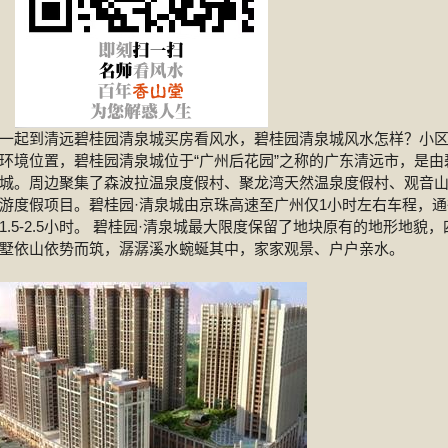
一起到清远碧桂园清泉城买房看风水，碧桂园清泉城风水怎样？小
环境位置，碧桂园清泉城位于“广州后花园”之称的广东清远市，是由
城。周边聚集了森波拉温泉度假村、聚龙湾天然温泉度假村、观音
游度假项目。碧桂园·清泉城由京珠高速至广州仅1小时左右车程，通
.5-2.5小时。 碧桂园·清泉城最大限度保留了地块原有的地形地貌，
墅依山依势而筑，潺潺溪水蜿蜒其中，家家观景、户户亲水。