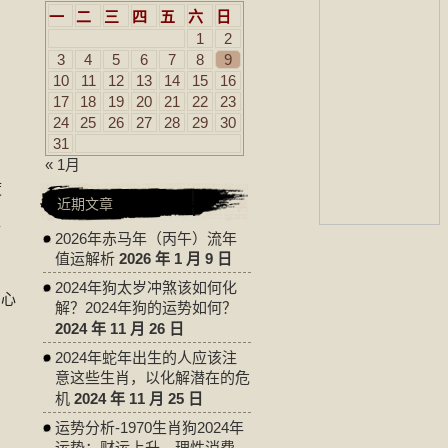
一
二
三
四
五
六
日
1
2
3
4
5
6
7
8
9
10
11
12
13
14
15
16
17
18
19
20
21
22
23
24
25
26
27
28
29
30
31
« 1月
度
近期文章
而
2026年赤马年（丙午）流年
值运解析
2026 年 1 月 9 日
2024年狗太岁冲煞该如何化
中心
解？2024年狗的运势如何？
2024 年 11 月 26 日
2024年蛇年出生的人应该注
意这些生肖，以化解潜在的危
机
2024 年 11 月 25 日
运势分析-1970生肖狗2024年
运势：财运上升，理性消费