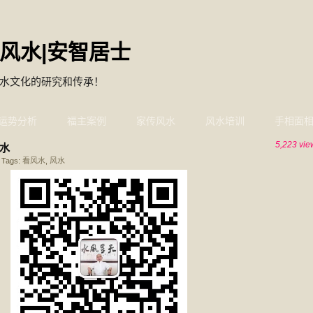
风水|安智居士
水文化的研究和传承！
运势分析
福主案例
家传风水
风水培训
手相面
5,223 vie
水
Tags:
看风水
,
风水