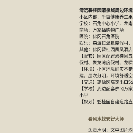
清远碧桂园清泉城周边环境
小区内部：千亩健康养生果园
学校：石角中心小学、龙南
商场：万家福购物广场
医院：佛冈石角医院
娱乐：森波拉温泉度假村、
其他：佛冈碧桂园凤凰酒店
【配套】园区配置碧桂园五
假村、聚龙湾度假村、龙啸
【环境】小区环境确实不错
建，层次分明，环境舒适空
【交通】离佛冈高速出口5公
【学校】周边配套佛冈万家
小学
【规划】碧桂园自建道路直
看风水找安智大师
免责声明：文中图片均