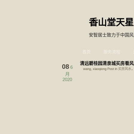
香山堂天星
安智居士致力于中国风
首页
服务流程
清远碧桂园清泉城买房看风
08
6
wang, xiaoqiong Post in
买房风水
，
月
2020