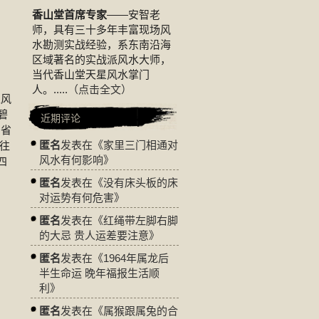
香山堂首席专家
——安智老
师，具有三十多年丰富现场风
水勘测实战经验，系东南沿海
区域著名的实战派风水大师，
当代香山堂天星风水掌门
人。.....
（点击全文）
区风
碧
近期评论
山省
匿名
发表在《
家里三门相通对
往
风水有何影响
》
四
匿名
发表在《
没有床头板的床
对运势有何危害
》
匿名
发表在《
红绳带左脚右脚
的大忌 贵人运差要注意
》
匿名
发表在《
1964年属龙后
半生命运 晚年福报生活顺
利
》
匿名
发表在《
属猴跟属兔的合