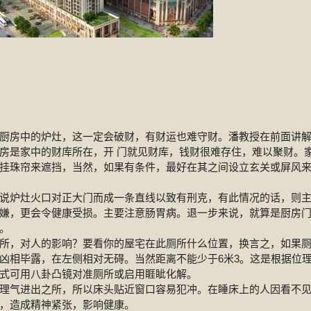
厨房中的炉灶，这一定会破财，有财运也难守财。潘教授在前面讲
房是家中的财库所在，开 门就见财库，钱财很难存住，难以聚财。
挂珠帘来遮挡，当然，如果有条件，最好在其之间设立玄关或屏风
说炉灶火口对正大门而成一条直线以致有刑克，有此情况的话，则
嫌，更会令健康受损。主要注意肠胃病。退一步来说，就算是厨房
。
所，对人的影响？要看你的屋宅在此厕所什么位置，换言之，如果
凶相毕露，在左侧相对无碍。当然距离不能少于6米3。这是根据位
式可用八卦凸镜对准厕所或启用睚眦化解。
理气进出之所，所以床头贴近窗口容易犯冲。在睡床上的人因看不
，造成精神紧张，影响健康。