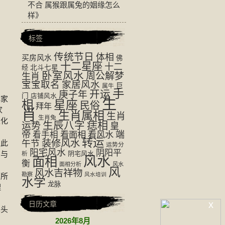
不合 属猴跟属兔的姻缘怎么
样
》
标签
传统节日
体相
买房风水
佛
十二星座
十二
经
北斗七星
卧室风水
周公解梦
生肖
宝宝取名
家居风水
巨
属牛
手
开运
庚子年
门
店铺风水
解家
生
相
星座
民俗
拜年
家
肖
生肖属相
生肖
生肖兔
来化
生辰八字
痣相
运势
皇
帝
看面相
看风水
端
看手相
转运
装修风水
主此
午节
运势分
阳宅风水
阴阳平
门与
阴宅风水
析
风水
面相
衡
面相分析
风水
风
风水吉祥物
勘察
风水培训
厕所
水学
龙脉
理
x
日历文章
见头
2026年8月