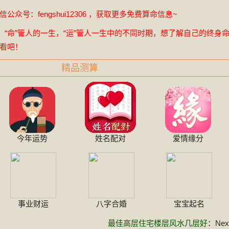
众号：fengshui12306 ，获取更多免费算命信息~
，“命”管人的一生，“运”管人一生中的不同时期，想了解自己的终身
看吧！
精品测算
今年运势
姓名配对
爱情缘分
事业财运
八字合婚
宝宝起名
最佳高层住宅楼层风水几层好
：Next