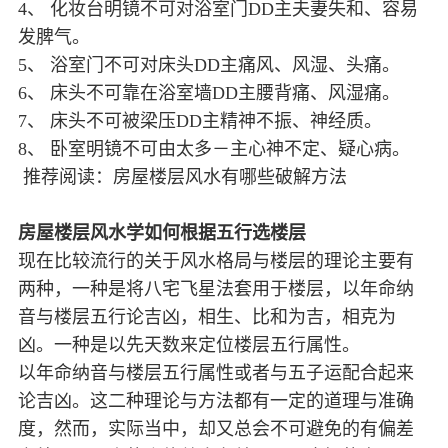
4、 化妆台明镜不可对浴室门DD主夫妻失和、容易
发脾气。
5、 浴室门不可对床头DD主痛风、风湿、头痛。
6、 床头不可靠在浴室墙DD主腰背痛、风湿痛。
7、 床头不可被梁压DD主精神不振、神经质。
8、 卧室明镜不可由太多－主心神不定、疑心病。
推荐阅读：房屋楼层风水有哪些破解方法
房屋楼层风水学如何根据五行选楼层
现在比较流行的关于风水格局与楼层的理论主要有
两种，一种是将八宅飞星法套用于楼层，以年命纳
音与楼层五行论吉凶，相生、比和为吉，相克为
凶。一种是以先天数来定位楼层五行属性。
以年命纳音与楼层五行属性或者与五子运配合起来
论吉凶。这二种理论与方法都有一定的道理与准确
度，然而，实际当中，却又总会不可避免的有偏差