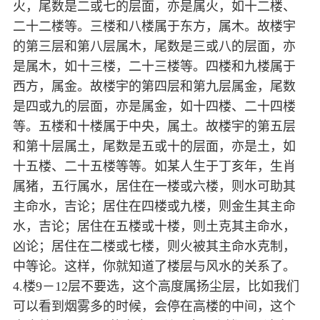
火，尾数是二或七的层面，亦是属火，如十二楼、
二十二楼等。三楼和八楼属于东方，属木。故楼宇
的第三层和第八层属木，尾数是三或八的层面，亦
是属木，如十三楼，二十三楼等。四楼和九楼属于
西方，属金。故楼宇的第四层和第九层属金，尾数
是四或九的层面，亦是属金，如十四楼、二十四楼
等。五楼和十楼属于中央，属土。故楼宇的第五层
和第十层属土，尾数是五或十的层面，亦是土，如
十五楼、二十五楼等等。如某人生于丁亥年，生肖
属猪，五行属水，居住在一楼或六楼，则水可助其
主命水，吉论；居住在四楼或九楼，则金生其主命
水，吉论；居住在五楼或十楼，则土克其主命水，
凶论；居住在二楼或七楼，则火被其主命水克制，
中等论。这样，你就知道了楼层与风水的关系了。
4.楼9－12层不要选，这个高度属扬尘层，比如我们
可以看到烟雾多的时候，会停在高楼的中间，这个