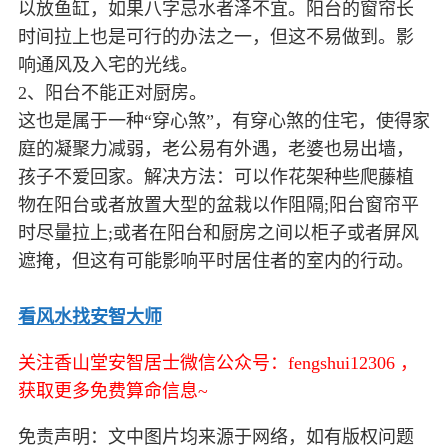
以放鱼缸，如果八字忌水者泽不宜。阳台的窗帘长
时间拉上也是可行的办法之一，但这不易做到。影
响通风及入宅的光线。
2、阳台不能正对厨房。
这也是属于一种“穿心煞”，有穿心煞的住宅，使得家
庭的凝聚力减弱，老公易有外遇，老婆也易出墙，
孩子不爱回家。解决方法：可以作花架种些爬藤植
物在阳台或者放置大型的盆栽以作阻隔;阳台窗帘平
时尽量拉上;或者在阳台和厨房之间以柜子或者屏风
遮掩，但这有可能影响平时居住者的室内的行动。
看风水找安智大师
关注香山堂安智居士微信公众号：fengshui12306 ，
获取更多免费算命信息~
免责声明：文中图片均来源于网络，如有版权问题