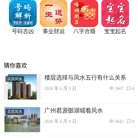
号码吉凶
事业财运
八字合婚
宝宝起名
猜你喜欢
楼层选择与风水五行有什么关系
买房风水
2020 年 6 月 9 日
3667
0
广州君源御湖城看风水
买房风水
2020 年 6 月 9 日
3042
0