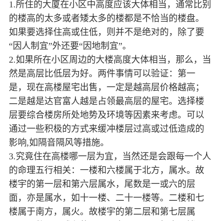
1.所住的大厦在小区中高度应该大体相当，通常比别
的楼高的太多或者矮太多的楼都是不恰当的楼盘。
如果要选择住高或住低，则并不是绝对的，除了要
“因人制宜”外还要“因地制宜”。
2.如果所在小区周边的大楼高度大体相当，那么，当
然是高层比低层为好。两件事情可以验证：第一
是，现在高楼屋宅出售，一定是越高层价格越高；
二是越是达官富人越是占领最高层的屋宅。选择楼
层要综合楼房所处地势及环境等因素来考虑。可以
通过一些积极的方式来缓冲楼层过高或过低造成的
影响,如隔音隔风等措施。
3.究竟住在高楼哪一层为宜，当然还是会跟每一个人
的命理五行相关：一楼和六楼属于北方，属水。故
楼宇的第一层和第六层属水，尾数是一或六的层
面，亦是属水，如十一楼、二十一楼等。二楼和七
楼属于南方，属火。故楼宇的第二层和第七层属