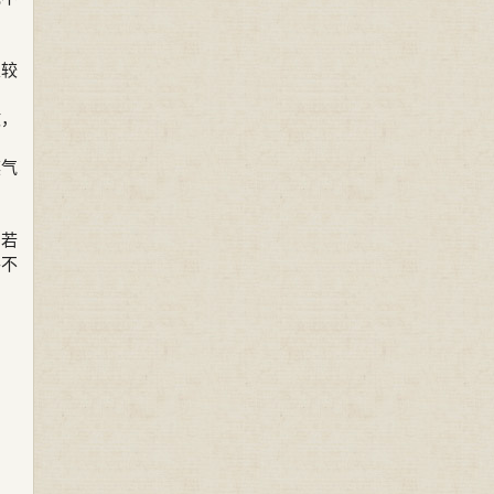
屋较
散，
煞气
倘若
并不