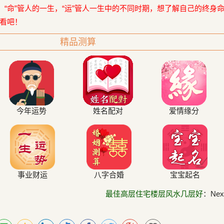
，“命”管人的一生，“运”管人一生中的不同时期，想了解自己的终身
看吧！
精品测算
今年运势
姓名配对
爱情缘分
事业财运
八字合婚
宝宝起名
最佳高层住宅楼层风水几层好
：Next