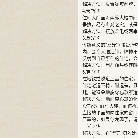
解决方法：放置狮咬剑牌，
4.天斩煞
住宅大门面对两栋大楼中间
争执，易有血光之灾，或是
解决方法：摆放龙龟或两串
5.反光煞
传统意义的“反光煞”指房屋
内，会令人脑迟钝，精神不
反射到自己所住的住宅，会
解决方法：用凸面镜或麒麟
6.穿心煞
在地铁或隧道上盖的住宅，
住宅宅运不稳，财运差，且
咒，能避免地底穿心煞所造
解决方法：地面穿心煞的化
7.住家对面有大楼，而这
直接的平面的向住家的窗口
严重的，如果你发现了，请
血光之灾。
解决方法：在“壁刀”切入处