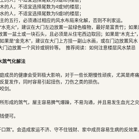
木的人，不适宜选择尾数为4或9的楼层；
水的人，不适宜选择尾数为5或0的楼层；
主的五行，必须通过相应的风水布局来化解，否则不利家运。
“水克火”，建议在大门左边放置一盆绿色植物，最好是富贵竹；如果
边放置一盆土或一块石头，且必须是从住宅西边取回；如果是“木克土”
如果是“金克木”，建议在大门上方挂一副山水画，或在门边放置风水
在大门边放置一个风铃或铜铃等。 推荐阅读：如何注意楼层风水禁忌
水煞气化解法
庭成员的健康会受到极大影响，对于一些长期慢性顽疾，尤其是疼
反复发作，同时容易引起扭伤，刀伤之类的损伤。
咬剑。
所形成的煞气，屋主容易脾气爆躁，不易沟通，并且易发生血光之
钱便可。
开口煞”。会造成家运不济、守不住钱财、家中成员容易生病的反效果