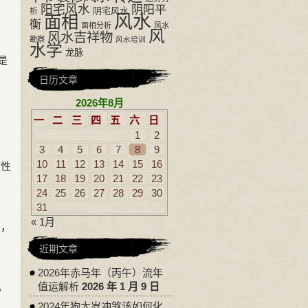
阳宅风水
阴阳平
阴宅风水
析
风水
面相
衡
面相分析
风水
风
风水吉祥物
勘察
风水培训
水学
龙脉
是
，
日历文章
2026年8月
一
二
三
四
五
六
日
1
2
3
4
5
6
7
8
9
10
11
12
13
14
15
16
痛性
17
18
19
20
21
22
23
24
25
26
27
28
29
30
31
« 1月
灾，
近期文章
2026年赤马年（丙午）流年
值运解析
2026 年 1 月 9 日
，
2024年狗太岁冲煞该如何化