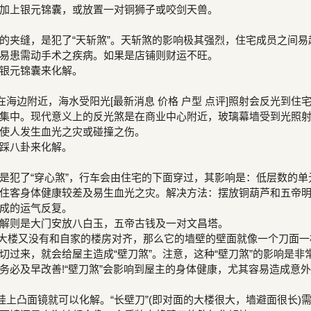
加上银元锦囊，或放置一对铜狮子或咬剑天兽。
的夹缝，是犯了“天斩煞”。天斩煞的影响极其强烈，住宅成员之间易
易患需动手术之疾病。如果是店铺则财运不旺。
银元锦囊来化解。
在海边附近，海水受阳光[最新消息 价格 户型 点评]照射会反光到住
集中。现代意义上的反光煞是在商业中心附近，玻璃幕墙受到光照
使人发生血光之灾或碰撞之伤。
踩八卦来化解。
是犯了“穿心煞”，行车会由住宅的下面穿过，其影响是：低层数的单
住客身体健康较差及易生血光之灾。解决方法：摆放铜葫芦和五帝
成的运气反复。
解则是大门安放八白玉，五帝古钱及一对文昌塔。
栋大楼又没有和自家的楼房对齐，那么它的墙壁的壁面就像一个刀面一
切过来，就会给屋主造成“壁刀煞”。注意，这种“壁刀煞”的影响是非
务必及早改善!“壁刀煞”会影响到屋主的身体健康，尤其容易造成意
挂上凸面镜就可以化解。“长壁刀”(即对面的大楼很大，墙避面很长)