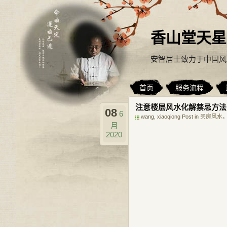
香山堂天星
安智居士致力于中国风
首页
服务流程
注意楼层风水化解禁忌方法
08
6
wang, xiaoqiong Post in
买房风水
，
月
2020