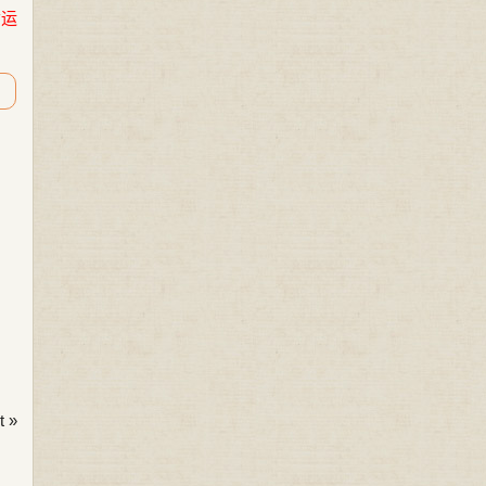
命运
 »