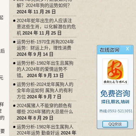
解？2024年狗的运势如何？
2024 年 11 月 26 日
起
2024年蛇年出生的人应该注
意这些生肖，以化解潜在的危
机
2024 年 11 月 25 日
运势分析-1970生肖狗2024年
宅
x
运势：财运上升，理性消费
射后
2024 年 9 月 14 日
运势分析-1982年出生且属狗
的人2024年的爱情运势不
错。
2024 年 9 月 13 日
元
明
运势分析-2024龙年属狗人的
全年命运如何 属狗人的有利
方位
2024 年 9 月 7 日
样
2024属猪人不能穿的颜色有
常
哪些 2024年猪的大忌是什么
外的
2024 年 8 月 29 日
运势分析-1982年出生属狗人
需要
2024年运势 勤奋好运
2024 年