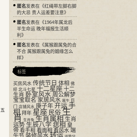
匿名
发表在《
红绳带左脚右脚
的大忌 贵人运差要注意
》
匿名
发表在《
1964年属龙后
半生命运 晚年福报生活顺
利
》
匿名
发表在《
属猴跟属兔的合
不合 属猴跟属兔的姻缘怎么
样
》
标签
传统节日
体相
买房风水
佛
十二星座
十二
经
北斗七星
卧室风水
周公解梦
生肖
宝宝取名
家居风水
巨
属牛
手
开运
庚子年
门
店铺风水
生
的五
相
星座
民俗
拜年
肖
生肖属相
生肖
生肖兔
生辰八字
痣相
运势
皇
帝
看面相
看风水
端
看手相
转运
装修风水
午节
运势分