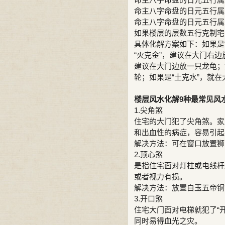
命主八字命盘的日元五行属
命主八字命盘的日元五行属
如果楼层的层数五行克制宅
具体化解方案如下：如果是
“火克金”，建议在大门右
建议在大门边放一只龙龟；
轮；如果是“土克水”，就
楼层风水化解9种最常见风
1.尖角煞
住宅的大门犯了尖角煞。家
和出血性的病症，容易引起
解决方法：可在窗口放置狮
2.顶心煞
是指住宅面对灯柱或电线杆
或者视力有损。
解决方法：放置白玉五帝铜
3.开口煞
住宅大门面对电梯就犯了“
同时易得血光之灾。