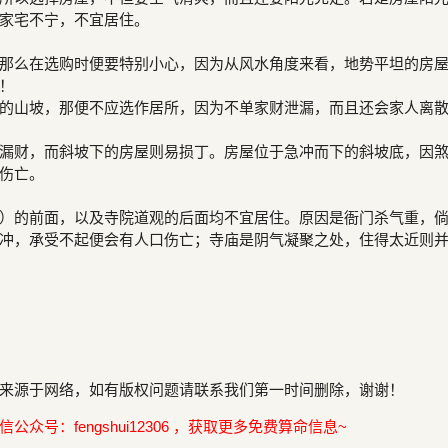
家宅不宁，不宜居住。
那么在选购时便要特别小心，因为从风水角度来看，地势平坦的房
！
的山坡，那便不应选作居所，因为不单家财泄漏，而且还会家人离
漏财，而斜坡下的房屋则易损丁。房屋位于急冲而下的斜坡底，因
伤亡。
）的前面，以及寺院道观的后面均不宜居住。原因是衙门杀气重，
冲，承受不起便会有人口伤亡；寺庙是阴气凝聚之处，住得太近则
来源于网络，如有版权问题请联系我们第一时间删除，谢谢！
众号：fengshui12306 ，获取更多免费算命信息~