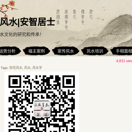
风水|安智居士
水文化的研究和传承！
运势分析
福主案例
家传风水
风水培训
手相面
4,831 vie
Tags:
阳宅风水
,
风水
,
风水学