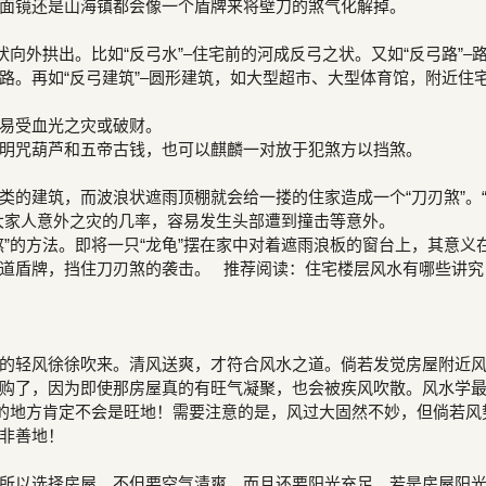
面镜还是山海镇都会像一个盾牌来将壁刀的煞气化解掉。
状向外拱出。比如“反弓水”–住宅前的河成反弓之状。又如“反弓路”–
路。再如“反弓建筑”–圆形建筑，如大型超市、大型体育馆，附近住
易受血光之灾或破财。
明咒葫芦和五帝古钱，也可以麒麟一对放于犯煞方以挡煞。
类的建筑，而波浪状遮雨顶棚就会给一搂的住家造成一个“刀刃煞”。
大家人意外之灾的几率，容易发生头部遭到撞击等意外。
煞”的方法。即将一只“龙龟”摆在家中对着遮雨浪板的窗台上，其意义
道盾牌，挡住刀刃煞的袭击。 推荐阅读：住宅楼层风水有哪些讲究
的轻风徐徐吹来。清风送爽，才符合风水之道。倘若发觉房屋附近
购了，因为即使那房屋真的有旺气凝聚，也会被疾风吹散。风水学
劲的地方肯定不会是旺地！需要注意的是，风过大固然不妙，但倘若风
非善地！
所以选择房屋，不但要空气清爽，而且还要阳光充足。若是房屋阳