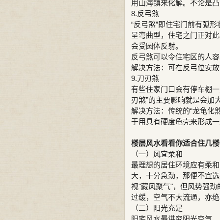
用山海镇来化解。不论是凸
8.反弓煞
“反弓煞”即住宅门前有弧形
呈弯曲型，住宅之门正对此
会受圆体反射。
反弓煞可以令住宅区的人容
解决方法：可在反弓位安放
9.刀刃煞
有些住家门口会有停车棚一
刃煞”的主要影响就是会加
解决方法：传统的“龙龟化
于用具有硬度龟壳来形成一
楼层风水看看你适合住几楼
（一）风宜柔和
最理想的居住环境应有柔和
大，十分急劲，那便不宜选
视"藏风聚气"，但风势强
过缓，空气不大流通，亦绝
（二）阳光充足
阳宅风水最讲究阳光空气，