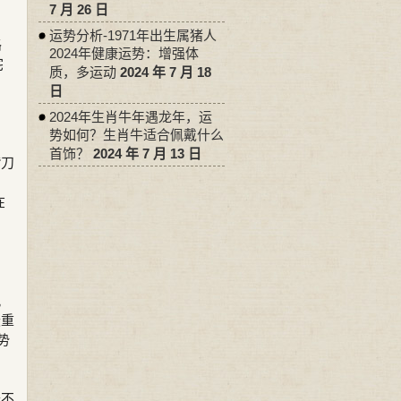
7 月 26 日
运势分析-1971年出生属猪人
路
2024年健康运势：增强体
宅
质，多运动
2024 年 7 月 18
日
2024年生肖牛年遇龙年，运
势如何？生肖牛适合佩戴什么
首饰？
2024 年 7 月 13 日
“刀
在
风
最重
势
光不