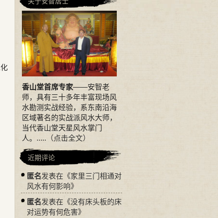
关于安智居士
水化
香山堂首席专家
——安智老
师，具有三十多年丰富现场风
水勘测实战经验，系东南沿海
区域著名的实战派风水大师，
当代香山堂天星风水掌门
人。.....
（点击全文）
近期评论
匿名
发表在《
家里三门相通对
风水有何影响
》
匿名
发表在《
没有床头板的床
对运势有何危害
》