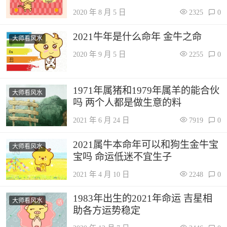
2020 年 8 月 5 日
2325
0
2021牛年是什么命年 金牛之命
大师看风水
2020 年 9 月 5 日
2255
0
1971年属猪和1979年属羊的能合伙
大师看风水
吗 两个人都是做生意的料
2021 年 6 月 24 日
7919
0
2021属牛本命年可以和狗生金牛宝
大师看风水
宝吗 命运低迷不宜生子
2021 年 4 月 10 日
2248
0
1983年出生的2021年命运 吉星相
大师看风水
助各方运势稳定