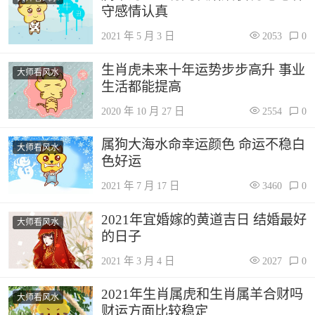
守感情认真
2021 年 5 月 3 日
2053
0
生肖虎未来十年运势步步高升 事业
大师看风水
生活都能提高
2020 年 10 月 27 日
2554
0
属狗大海水命幸运颜色 命运不稳白
大师看风水
色好运
2021 年 7 月 17 日
3460
0
2021年宜婚嫁的黄道吉日 结婚最好
大师看风水
的日子
2021 年 3 月 4 日
2027
0
2021年生肖属虎和生肖属羊合财吗
大师看风水
财运方面比较稳定