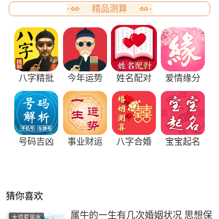
精品测算
八字精批
今年运势
姓名配对
爱情缘分
号码吉凶
事业财运
八字合婚
宝宝起名
猜你喜欢
​属牛的一生有几次婚姻状况 思想保
大师看风水