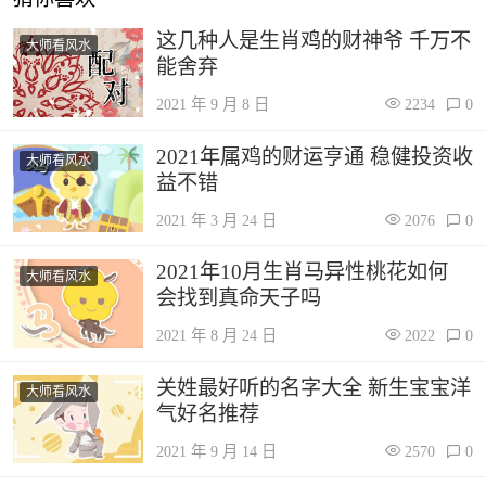
这几种人是生肖鸡的财神爷 千万不
大师看风水
能舍弃
2021 年 9 月 8 日
2234
0
2021年属鸡的财运亨通 稳健投资收
大师看风水
益不错
2021 年 3 月 24 日
2076
0
2021年10月生肖马异性桃花如何
大师看风水
会找到真命天子吗
2021 年 8 月 24 日
2022
0
关姓最好听的名字大全 新生宝宝洋
大师看风水
气好名推荐
2021 年 9 月 14 日
2570
0