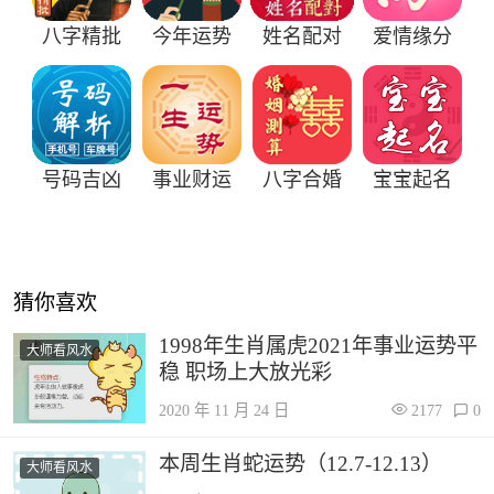
八字精批
今年运势
姓名配对
爱情缘分
号码吉凶
事业财运
八字合婚
宝宝起名
猜你喜欢
1998年生肖属虎2021年事业运势平
大师看风水
稳 职场上大放光彩
2020 年 11 月 24 日
2177
0
本周生肖蛇运势（12.7-12.13）
大师看风水