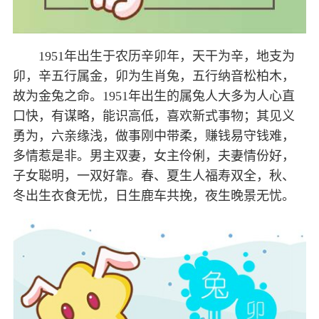
1951年出生于农历辛卯年，天干为辛，地支为
卯，辛五行属金，卯为生肖兔，五行纳音松柏木，
故为金兔之命。1951年出生的属兔人大多为人心直
口快，有谋略，能识高低，喜欢新式事物；其见义
勇为，六亲缘浅，做事刚中带柔，赚钱易守钱难，
多情惹是非。男主双妻，女主伶俐，夫妻情份好，
子女聪明，一双好靠。春、夏生人福寿双全，秋、
冬出生衣食无忧，日生鹿车共挽，夜生晚景无忧。