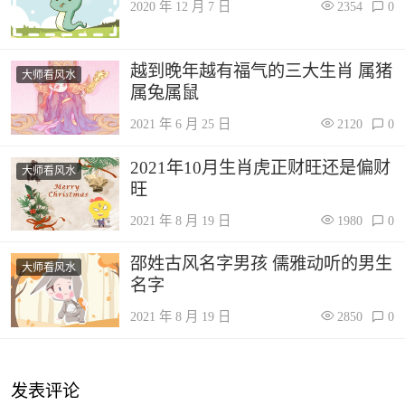
2020 年 12 月 7 日
2354
0
越到晚年越有福气的三大生肖 属猪
大师看风水
属兔属鼠
2021 年 6 月 25 日
2120
0
2021年10月生肖虎正财旺还是偏财
大师看风水
旺
2021 年 8 月 19 日
1980
0
邵姓古风名字男孩 儒雅动听的男生
大师看风水
名字
2021 年 8 月 19 日
2850
0
发表评论