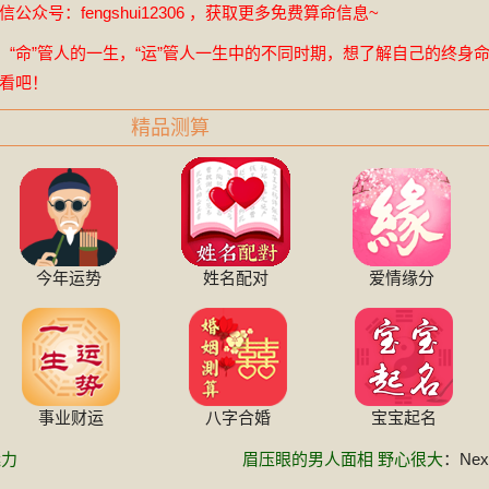
众号：fengshui12306 ，获取更多免费算命信息~
，“命”管人的一生，“运”管人一生中的不同时期，想了解自己的终身
看吧！
精品测算
今年运势
姓名配对
爱情缘分
事业财运
八字合婚
宝宝起名
魅力
眉压眼的男人面相 野心很大
：Next