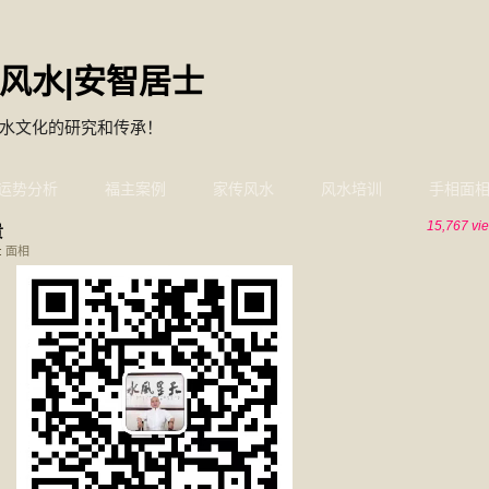
风水|安智居士
水文化的研究和传承！
运势分析
福主案例
家传风水
风水培训
手相面
15,767 vi
贵
:
面相