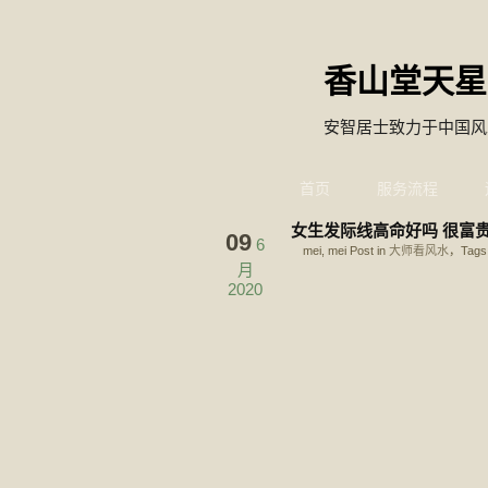
香山堂天星
安智居士致力于中国风
首页
服务流程
女生发际线高命好吗 很富
09
6
mei, mei Post in
大师看风水
，Tags
月
2020