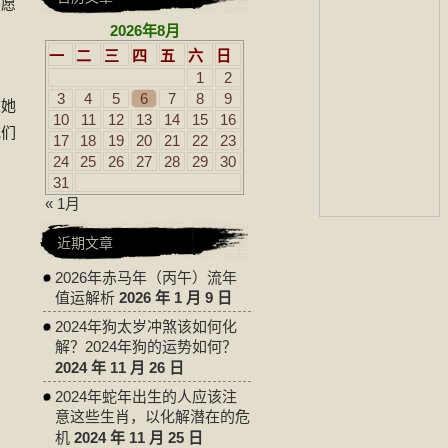
不愿
2026年8月
一
二
三
四
五
六
日
1
2
3
4
5
6
7
8
9
以她
10
11
12
13
14
15
16
她们
17
18
19
20
21
22
23
24
25
26
27
28
29
30
31
« 1月
近期文章
2026年赤马年（丙午）流年
值运解析
2026 年 1 月 9 日
2024年狗太岁冲煞该如何化
解？2024年狗的运势如何？
2024 年 11 月 26 日
2024年蛇年出生的人应该注
意这些生肖，以化解潜在的危
机
2024 年 11 月 25 日