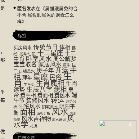
们是
匿名
发表在《
属猴跟属兔的合
不合 属猴跟属兔的姻缘怎么
样
》
标签
传统节日
体相
买房风水
佛
出，
十二星座
十二
经
北斗七星
卧室风水
周公解梦
生肖
。那
宝宝取名
家居风水
巨
属牛
手
开运
庚子年
门
店铺风水
生
相
星座
民俗
拜年
肖
生肖属相
生肖
生肖兔
生辰八字
痣相
运势
皇
们平
帝
看面相
看风水
端
看手相
转运
装修风水
住每
午节
运势分
阳宅风水
阴阳平
阴宅风水
析
风水
面相
衡
面相分析
风水
风
风水吉祥物
勘察
风水培训
水学
x
龙脉
管做
日历文章