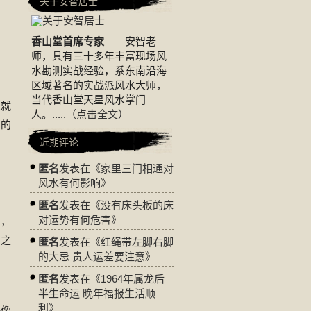
关于安智居士
香山堂首席专家
——安智老
师，具有三十多年丰富现场风
水勘测实战经验，系东南沿海
区域著名的实战派风水大师，
当代香山堂天星风水掌门
人就
人。.....
（点击全文）
们的
近期评论
匿名
发表在《
家里三门相通对
风水有何影响
》
匿名
发表在《
没有床头板的床
对运势有何危害
》
的，
们之
匿名
发表在《
红绳带左脚右脚
的大忌 贵人运差要注意
》
匿名
发表在《
1964年属龙后
半生命运 晚年福报生活顺
利
》
好像