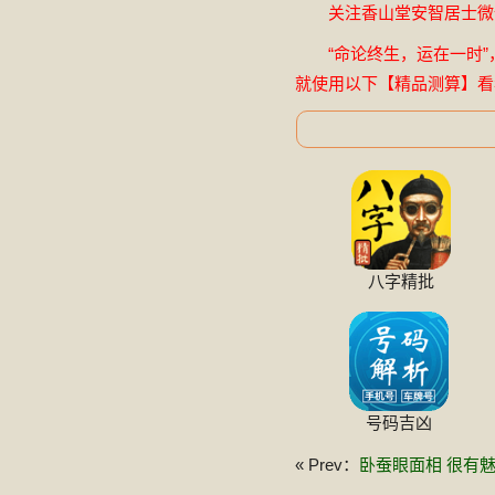
关注香山堂安智居士微信公
“命论终生，运在一时”
就使用以下【精品测算】看
八字精批
号码吉凶
« Prev：
卧蚕眼面相 很有