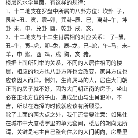
楼层风水学里面，有这样的规律：
1、十二地支在罗盘中所属的八卦方位：坎卦–子，
艮卦–丑、寅，震–卯，巽卦–辰、巳，离卦–午，坤
卦–未、申，兑卦–酉，乾卦–戌、亥。
2、十二地支与十二生肖属相的对应关系： 子–鼠，
丑–牛，寅–虎，卯–兔，辰–龙，巳–蛇，午–马，未–
羊，申–猴，酉–鸡，戌–狗，亥–猪。
根据上面所列举的关系，不同的人居住相同的楼
层，相应的地方也八卦方阵也会改变，家具方位也
应该因人而异。例如，生肖属马的人，居住大门朝
正南的房子就不好，因为大门朝正南的房子，坐山
必在正北方位的子山，造成坐山与生肖犯冲，不
吉，所以在选择的时候就应该有所顾忌。
除了上面的两大点之外，我们还需要注意：如果住
在城市中大厦楼宇里的单元套间，楼层的朝向无所
谓，关键是宅主自己整套住房的大门朝向，房屋里