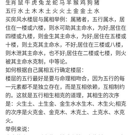
生肖 鼠 牛 虎 兔 龙 蛇 马 羊 猴 鸡 狗 猪
五行 水 土 木 木 土 火 火 土 金 金 土 水
买房风水楼层与属相举例：属猪者，五行属水，居
住在一楼或六楼，则水可助其主命水，为好;居住在
四楼或九楼，则金生其主命水，为好;居住在五楼或
十楼，则土克其主命水，不好;居住在三楼或八楼，
则木泄其主命水，也不好;居住在二楼或七楼，则火
被其主命水克制，中等论。
如何根据自己属相五行确定楼层：
楼层的五行最好是要与命理相吻合，因为五行的每
一元素都不是独立存在，而是互相依赖，互相制约
的。这就是五行相生相克的道理，其相生的次序
是：火生土、土生金、金生水水生木、木生火;相克
的次序是火克金、金克木、木克土、土克水、水克
火。
举例来说：