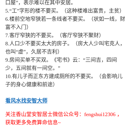
口屋”，表示难以在其中安居。
5.“工”字形的楼不要买。（这种楼难出富贵，主贫）
6.楼前空地窄狭若一条线者不要买。（状如一线，财
富不入门）
7.客厅窄狭的不要买。（客厅窄狭不聚财）
8.人口少不要买太大的房子。（房大人少叫宅克人，
也叫“虚”，久居不吉利）
9.房间买单不买双。《宅书》云：“三间吉，四间
少，五间就有一间空。”
10.有儿子而正东方建成厕所的不要买。（会影响儿
子的身心健康和前途）
看风水找安智大师
关注香山堂安智居士微信公众号：fengshui12306 ，
获取更多免费算命信息~