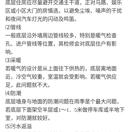
底层住房应尽量避开交通主干道，正对马路、娱乐
区或小区大门的房慎选，以避免尘埃、噪声的干扰
和夜间汽车灯光的闪动及鸣笛。
⑵管线
一般底层沿外墙周边管线较多，特别是暖气检查
孔、进户管线等位置，其检修会对底层住户有影
响。
⑶采暖
若暖气的设计是从上面往下供热的，底层离地面
近，冷空气较重，室温就会受影响。若暖气供应
足，此问题就不大。
⑷防潮
底层墙身与地面的防潮问题在雨季是个最大问题，
若底层下面架空半层或1～1．5米做停车库或半地下
室，对防潮就较好。
⑸污水返溢