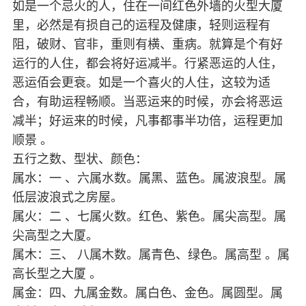
如是一个忌火的人，住在一间红色外墙的火型大厦
里，必然是有损自己的运程及健康，轻则运程有
阻，破财、官非，重则有横、重病。就算是个有好
运行的人住，都会将好运减半。行紧恶运的人住，
恶运佰会更衰。如是一个喜火的人住，这较为适
合，有助运程畅顺。当恶运来的时候，亦会将恶运
减半；好运来的时候，凡事都事半功倍，运程更加
顺景 。
五行之数、型状、颜色：
属水：一 、六属水数。属黑、蓝色。属波浪型。属
低层波浪式之房屋。
属火：二 、七属火数。红色、紫色。属尖高型。属
尖高型之大厦。
属木：三、 八属木数。属青色、绿色。属高型 。属
高长型之大厦 。
属金：四、九属金数。属白色、金色。属圆型。属