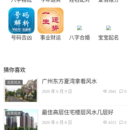
号码吉凶
事业财运
八字合婚
宝宝起名
猜你喜欢
广州东方夏湾拿看风水
买房风水
2020 年 6 月 9 日
2941
0
最佳高层住宅楼层风水几层好
买房风水
2020 年 6 月 8 日
4315
0