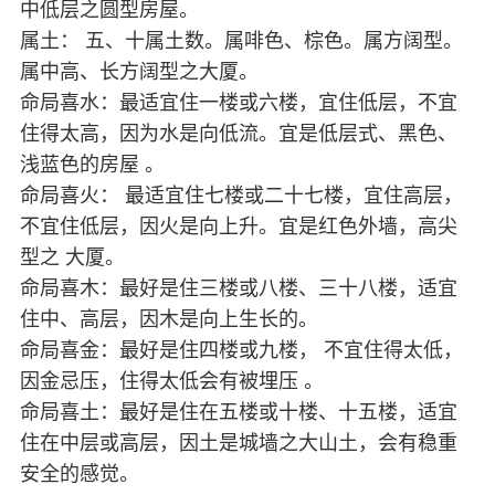
中低层之圆型房屋。
属土： 五、十属土数。属啡色、棕色。属方阔型。
属中高、长方阔型之大厦。
命局喜水：最适宜住一楼或六楼，宜住低层，不宜
住得太高，因为水是向低流。宜是低层式、黑色、
浅蓝色的房屋 。
命局喜火： 最适宜住七楼或二十七楼，宜住高层，
不宜住低层，因火是向上升。宜是红色外墙，高尖
型之 大厦。
命局喜木：最好是住三楼或八楼、三十八楼，适宜
住中、高层，因木是向上生长的。
命局喜金：最好是住四楼或九楼， 不宜住得太低，
因金忌压，住得太低会有被埋压 。
命局喜土：最好是住在五楼或十楼、十五楼，适宜
住在中层或高层，因土是城墙之大山土，会有稳重
安全的感觉。