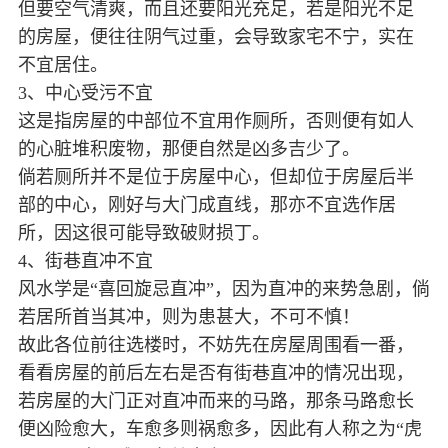
但要空气清爽，而且还要阳光充足，若是阳光不足
的房屋，便往往阴气过重，会导致家宅不宁，实在
不宜居住。
3、中心受污不宜
这是指房屋的中部位不宜用作厕所，否则便有如人
的心脏堆积废物，那便自然是凶多吉少了。
倘若厕所并不是位于房屋中心，但却位于房屋后半
部的中心，刚好与大门成直线，那亦不宜选作居
所，因这很可能导致破财损丁。
4、街巷直冲不宜
风水学是“喜回旋忌直冲”，因为直冲的来势急剧，倘
若居所首当其冲，则为患甚大，不可不慎！
故此各位前往选楼时，不妨先在房屋周围看一番，
看看房屋的前后左右是否有街巷直冲的情况出现，
若房屋的大门正对直冲而来的马路，那条马路愈长
便凶险愈大，车愈多则祸愈多，因此有人称之为“虎