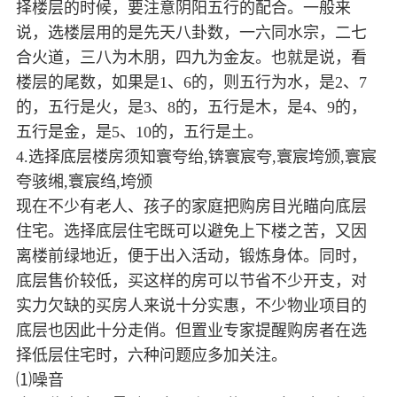
择楼层的时候，要注意阴阳五行的配合。一般来
说，选楼层用的是先天八卦数，一六同水宗，二七
合火道，三八为木朋，四九为金友。也就是说，看
楼层的尾数，如果是1、6的，则五行为水，是2、7
的，五行是火，是3、8的，五行是木，是4、9的，
五行是金，是5、10的，五行是土。
4.选择底层楼房须知寰夸绐,锛寰宸夸,寰宸垮颁,寰宸
夸骇缃,寰宸绉,垮颁
现在不少有老人、孩子的家庭把购房目光瞄向底层
住宅。选择底层住宅既可以避免上下楼之苦，又因
离楼前绿地近，便于出入活动，锻炼身体。同时，
底层售价较低，买这样的房可以节省不少开支，对
实力欠缺的买房人来说十分实惠，不少物业项目的
底层也因此十分走俏。但置业专家提醒购房者在选
择低层住宅时，六种问题应多加关注。
⑴噪音