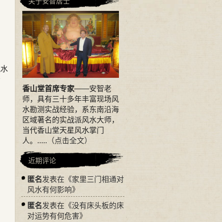
关于安智居士
风水
看
香山堂首席专家
——安智老
师，具有三十多年丰富现场风
水勘测实战经验，系东南沿海
区域著名的实战派风水大师，
当代香山堂天星风水掌门
人。.....
（点击全文）
近期评论
匿名
发表在《
家里三门相通对
风水有何影响
》
匿名
发表在《
没有床头板的床
对运势有何危害
》