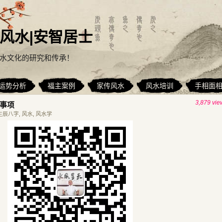
风水|安智居士
水文化的研究和传承！
运势分析
福主案例
家传风水
风水培训
手相面
3,879 vie
事项
生辰八字
,
风水
,
风水学