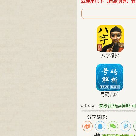
就使用以下【精品测算】看
八字精批
号码吉凶
« Prev：
朱砂痣能点掉吗 
分享链接：