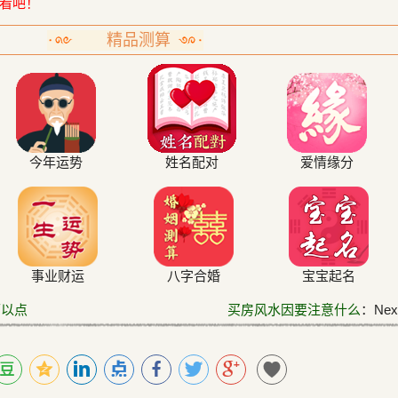
看吧！
精品测算
今年运势
姓名配对
爱情缘分
事业财运
八字合婚
宝宝起名
可以点
买房风水因要注意什么
：Next