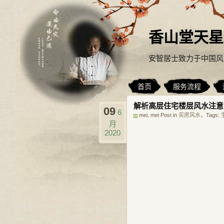
香山堂天星
安智居士致力于中国风
首页
服务流程
解析高层住宅楼层风水注意
09
6
mei, mei Post in
买房风水
，Tags:
月
2020