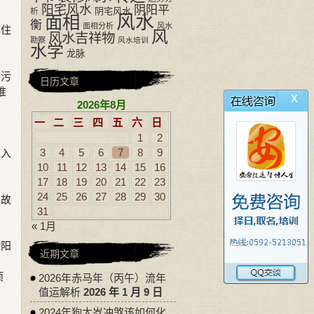
阳宅风水
阴阳平
阴宅风水
析
风水
面相
衡
面相分析
风水
层住
风
风水吉祥物
勘察
风水培训
水学
龙脉
防污
日历文章
推
x
2026年8月
一
二
三
四
五
六
日
1
2
3
4
5
6
7
8
9
直入
10
11
12
13
14
15
16
17
18
19
20
21
22
23
24
25
26
27
28
29
30
。故
31
« 1月
对阳
近期文章
项
2026年赤马年（丙午）流年
值运解析
2026 年 1 月 9 日
2024年狗太岁冲煞该如何化