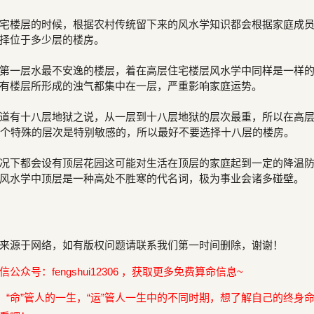
宅楼层的时候，根据农村传统留下来的风水学知识都会根据家庭成
择位于多少层的楼房。
第一层水最不安逸的楼层，着在高层住宅楼层风水学中同样是一样
有楼层所形成的浊气都集中在一层，严重影响家庭运势。
道有十八层地狱之说，从一层到十八层地狱的层次最重，所以在高
这个特殊的层次是特别敏感的，所以最好不要选择十八层的楼房。
况下都会设有顶层花园这可能对生活在顶层的家庭起到一定的降温
风水学中顶层是一种高处不胜寒的代名词，极为事业会诸多碰壁。
来源于网络，如有版权问题请联系我们第一时间删除，谢谢！
众号：fengshui12306 ，获取更多免费算命信息~
，“命”管人的一生，“运”管人一生中的不同时期，想了解自己的终身