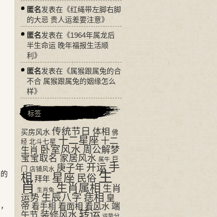
匿名
发表在《
红绳带左脚右脚
的大忌 贵人运差要注意
》
匿名
发表在《
1964年属龙后
半生命运 晚年福报生活顺
利
》
匿名
发表在《
属猴跟属兔的合
不合 属猴跟属兔的姻缘怎么
样
》
标签
传统节日
体相
买房风水
佛
十二星座
十二
经
北斗七星
卧室风水
周公解梦
生肖
宝宝取名
家居风水
巨
属牛
手
开运
庚子年
门
店铺风水
生
员的
相
星座
民俗
拜年
肖
生肖属相
生肖
生肖兔
生辰八字
痣相
运势
皇
帝
的，
看面相
看风水
端
看手相
转运
装修风水
午节
运势分