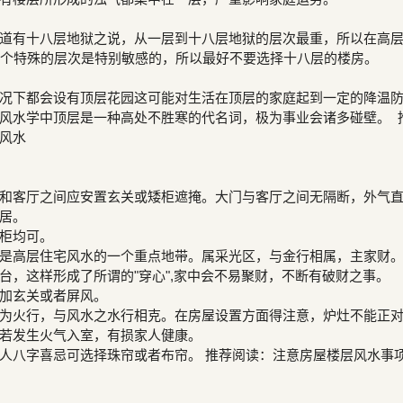
道有十八层地狱之说，从一层到十八层地狱的层次最重，所以在高
这个特殊的层次是特别敏感的，所以最好不要选择十八层的楼房。
况下都会设有顶层花园这可能对生活在顶层的家庭起到一定的降温
风水学中顶层是一种高处不胜寒的代名词，极为事业会诸多碰壁。 
风水
和客厅之间应安置玄关或矮柜遮掩。大门与客厅之间无隔断，外气
居。
柜均可。
是高层住宅风水的一个重点地带。属采光区，与金行相属，主家财
台，这样形成了所谓的"穿心",家中会不易聚财，不断有破财之事。
加玄关或者屏风。
为火行，与风水之水行相克。在房屋设置方面得注意，炉灶不能正
若发生火气入室，有损家人健康。
人八字喜忌可选择珠帘或者布帘。 推荐阅读：注意房屋楼层风水事