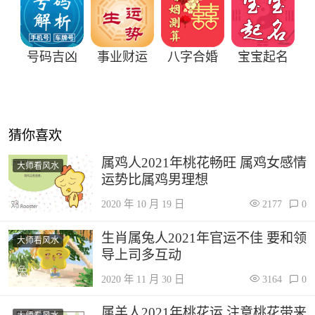
号码吉凶
事业财运
八字合婚
宝宝起名
猜你喜欢
属鸡人2021年桃花畅旺 属鸡女感情
大师看风水
运势比属鸡男理想
2020 年 10 月 19 日
2177
0
生肖属兔人2021年官运不佳 要和领
大师看风水
导上司多互动
2020 年 11 月 30 日
3164
0
属羊人2021年桃花运 注意桃花带来