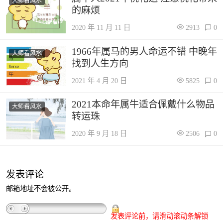
大师看风水
的麻烦
2020 年 11 月 11 日
2913
0
1966年属马的男人命运不错 中晚年
大师看风水
找到人生方向
2021 年 4 月 20 日
5825
0
2021本命年属牛适合佩戴什么物品
大师看风水
转运珠
2020 年 9 月 18 日
2506
0
发表评论
邮箱地址不会被公开。
发表评论前，请滑动滚动条解锁