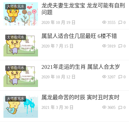
龙虎夫妻生龙宝宝 龙龙可能有自刑
大师看风水
问题
2020 年 10 月 19 日
3555
0
属鼠人适合住几层最旺 6楼不错
大师看风水
2020 年 7 月 15 日
5919
0
2021年走运的生肖 属鼠人合太岁
大师看风水
2020 年 10 月 12 日
3207
0
属龙最命苦的时辰 寅时丑时亥时
大师看风水
2021 年 3 月 30 日
3605
0