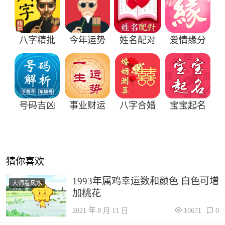
八字精批
今年运势
姓名配对
爱情缘分
号码吉凶
事业财运
八字合婚
宝宝起名
猜你喜欢
1993年属鸡幸运数和颜色 白色可增
大师看风水
加桃花
2021 年 8 月 11 日
10671
0