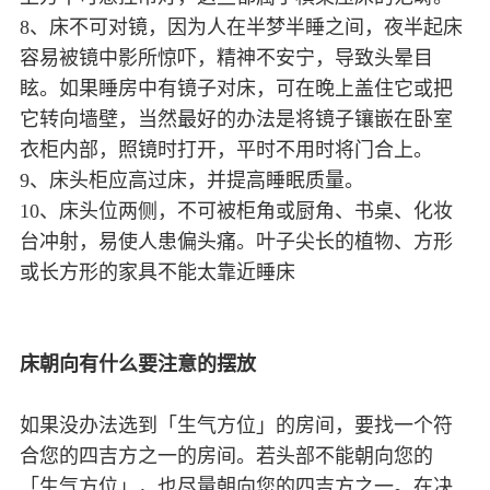
8、床不可对镜，因为人在半梦半睡之间，夜半起床
容易被镜中影所惊吓，精神不安宁，导致头晕目
眩。如果睡房中有镜子对床，可在晚上盖住它或把
它转向墙壁，当然最好的办法是将镜子镶嵌在卧室
衣柜内部，照镜时打开，平时不用时将门合上。
9、床头柜应高过床，并提高睡眠质量。
10、床头位两侧，不可被柜角或厨角、书桌、化妆
台冲射，易使人患偏头痛。叶子尖长的植物、方形
或长方形的家具不能太靠近睡床
床朝向有什么要注意的摆放
如果没办法选到「生气方位」的房间，要找一个符
合您的四吉方之一的房间。若头部不能朝向您的
「生气方位」，也尽量朝向您的四吉方之一。在决