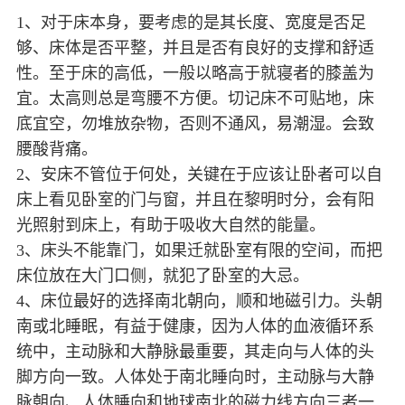
1、对于床本身，要考虑的是其长度、宽度是否足
够、床体是否平整，并且是否有良好的支撑和舒适
性。至于床的高低，一般以略高于就寝者的膝盖为
宜。太高则总是弯腰不方便。切记床不可贴地，床
底宜空，勿堆放杂物，否则不通风，易潮湿。会致
腰酸背痛。
2、安床不管位于何处，关键在于应该让卧者可以自
床上看见卧室的门与窗，并且在黎明时分，会有阳
光照射到床上，有助于吸收大自然的能量。
3、床头不能靠门，如果迁就卧室有限的空间，而把
床位放在大门口侧，就犯了卧室的大忌。
4、床位最好的选择南北朝向，顺和地磁引力。头朝
南或北睡眠，有益于健康，因为人体的血液循环系
统中，主动脉和大静脉最重要，其走向与人体的头
脚方向一致。人体处于南北睡向时，主动脉与大静
脉朝向、人体睡向和地球南北的磁力线方向三者一