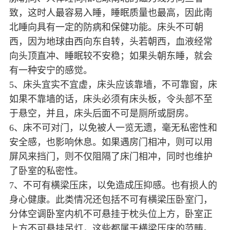
致，这时人最容易入睡，睡眠质量也最高，因此南
北睡向具有一定的防病和保健功能。床头不可朝
西，因为地球由西向东自转，头若朝西，血液经常
向头顶直冲、睡眠较不安稳；如果头朝东睡，就会
有一种安宁的感觉。
5、床头宜实不宜虚，床头应该靠墙，不可靠窗，床
如果不靠墙的话，床头必须有床头板，令头部不至
于悬空，并且，床头后面不可是厕所或厨房。
6、床不可对门，以免被人一览无遗，毫无私密性和
安全感，也影响休息。如果遇房门相冲，则可以用
屏风来挡门，则不仅阻隔了床门相冲，同时也维护
了卧室的私密性。
7、不可有横梁压床，以免造成压抑感。也有损人的
身心健康。此类情况还包括不可有横梁压卧室门，
分体空调卧室内机不可悬挂于枕头位上方，卧室正
上方不可悬挂吊灯，这些都属于横梁压床的范畴。