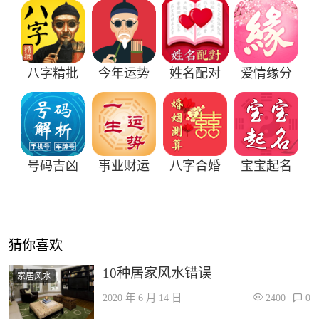
八字精批
今年运势
姓名配对
爱情缘分
号码吉凶
事业财运
八字合婚
宝宝起名
猜你喜欢
10种居家风水错误
家居风水
2020 年 6 月 14 日
2400
0