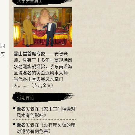
关于安智居士
室同
香山堂首席专家
——安智老
水应
师，具有三十多年丰富现场风
水勘测实战经验，系东南沿海
区域著名的实战派风水大师，
当代香山堂天星风水掌门
人。.....
（点击全文）
近期评论
匿名
发表在《
家里三门相通对
风水有何影响
》
匿名
发表在《
没有床头板的床
对运势有何危害
》