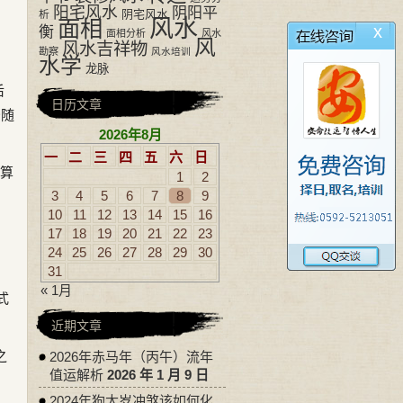
阳宅风水
阴阳平
阴宅风水
析
风水
面相
x
衡
面相分析
风水
风
风水吉祥物
勘察
风水培训
水学
龙脉
后
日历文章
少随
2026年8月
一
二
三
四
五
六
日
计算
1
2
3
4
5
6
7
8
9
10
11
12
13
14
15
16
17
18
19
20
21
22
23
24
25
26
27
28
29
30
31
« 1月
式
近期文章
之
2026年赤马年（丙午）流年
值运解析
2026 年 1 月 9 日
2024年狗太岁冲煞该如何化