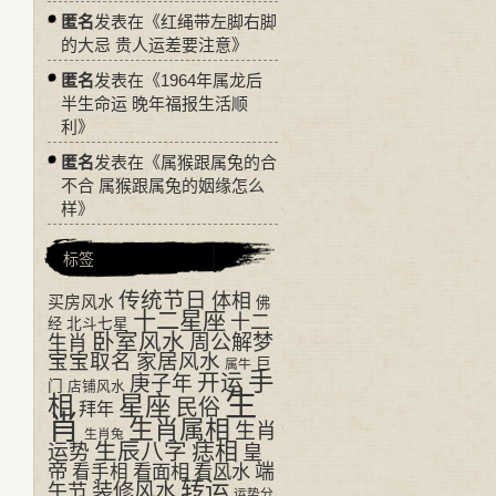
匿名
发表在《
红绳带左脚右脚
的大忌 贵人运差要注意
》
匿名
发表在《
1964年属龙后
半生命运 晚年福报生活顺
利
》
匿名
发表在《
属猴跟属兔的合
不合 属猴跟属兔的姻缘怎么
样
》
标签
传统节日
体相
买房风水
佛
十二星座
十二
经
北斗七星
卧室风水
周公解梦
生肖
宝宝取名
家居风水
巨
属牛
手
开运
庚子年
门
店铺风水
生
相
星座
民俗
拜年
肖
生肖属相
生肖
生肖兔
生辰八字
痣相
运势
皇
帝
看面相
看风水
端
看手相
转运
装修风水
午节
运势分