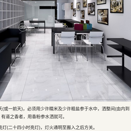
(或一前天)，必须用少许糯米及少许粗盐参于水中，洒整间(由内到
：有道之香者，用香粉参水洒就可。
灯(二十四小时亮灯)，灯火通明至搬入之后方关。