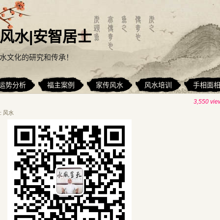
风水|安智居士
水文化的研究和传承！
运势分析
福主案例
家传风水
风水培训
手相面
3,550 vie
:
风水