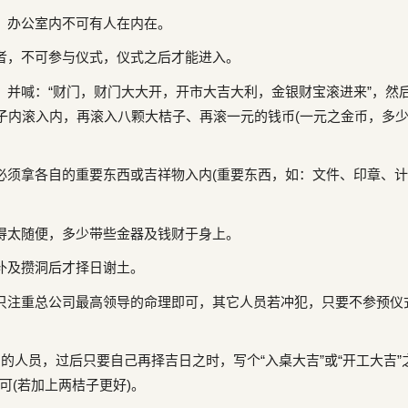
，办公室内不可有人在内在。
者，不可参与仪式，仪式之后才能进入。
并喊：“财门，财门大大开，开市大吉大利，金银财宝滚进来”，然
柿子内滚入内，再滚入八颗大桔子、再滚一元的钱币(一元之金币，多
须拿各自的重要东西或吉祥物入内(重要东西，如：文件、印章、
。
得太随便，多少带些金器及钱财于身上。
补及攒洞后才择日谢土。
只注重总公司最高领导的命理即可，其它人员若冲犯，只要不参预仪
的人员，过后只要自己再择吉日之时，写个“入桌大吉”或“开工大吉”
可(若加上两桔子更好)。