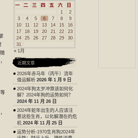
一
二
三
四
五
六
日
1
2
3
4
5
6
7
8
9
10
11
12
13
14
15
16
17
18
19
20
21
22
23
掌
24
25
26
27
28
29
30
射
31
« 1月
时随
话，
近期文章
2026年赤马年（丙午）流年
值运解析
2026 年 1 月 9 日
2024年狗太岁冲煞该如何化
刀等
解？2024年狗的运势如何？
2024 年 11 月 26 日
2024年蛇年出生的人应该注
顺，
意这些生肖，以化解潜在的危
机
2024 年 11 月 25 日
运势分析-1970生肖狗2024年
运势：财运上升，理性消费