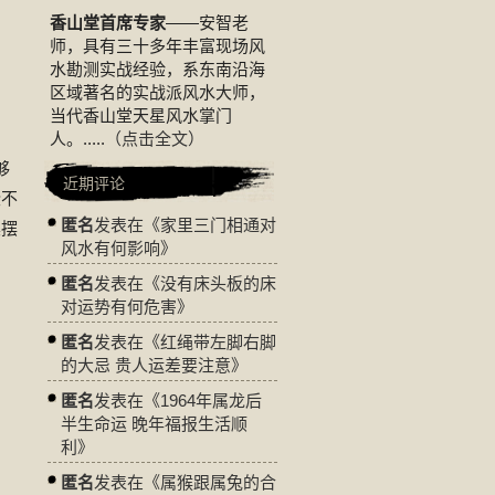
香山堂首席专家
——安智老
师，具有三十多年丰富现场风
水勘测实战经验，系东南沿海
区域著名的实战派风水大师，
当代香山堂天星风水掌门
人。.....
（点击全文）
够
近期评论
些不
匿名
发表在《
家里三门相通对
桌摆
风水有何影响
》
匿名
发表在《
没有床头板的床
对运势有何危害
》
匿名
发表在《
红绳带左脚右脚
的大忌 贵人运差要注意
》
匿名
发表在《
1964年属龙后
半生命运 晚年福报生活顺
利
》
匿名
发表在《
属猴跟属兔的合