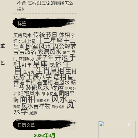
不合 属猴跟属兔的姻缘怎么
样
》
标签
传统节日
体相
买房风水
佛
十二星座
十二
经
北斗七星
卧室风水
而重
周公解梦
生肖
宝宝取名
家居风水
巨
属牛
在
手
开运
庚子年
门
店铺风水
生
红色
相
星座
民俗
拜年
肖
生肖属相
生肖
生肖兔
生辰八字
痣相
运势
皇
帝
看面相
看风水
端
看手相
转运
装修风水
午节
运势分
阳宅风水
阴阳平
阴宅风水
析
风水
面相
衡
面相分析
风水
风
风水吉祥物
勘察
风水培训
水学
龙脉
x
日历文章
2026年8月