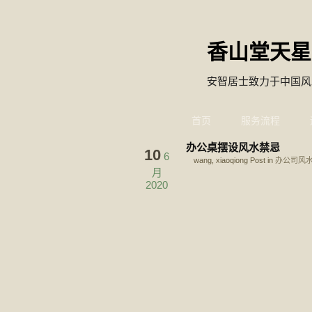
香山堂天星
安智居士致力于中国风
首页
服务流程
办公桌摆设风水禁忌
10
6
wang, xiaoqiong Post in
办公司风
月
2020