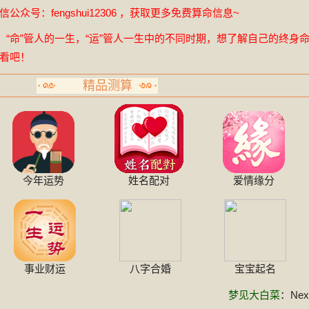
众号：fengshui12306 ，获取更多免费算命信息~
，“命”管人的一生，“运”管人一生中的不同时期，想了解自己的终身
看吧！
精品测算
今年运势
姓名配对
爱情缘分
事业财运
八字合婚
宝宝起名
梦见大白菜
：Next