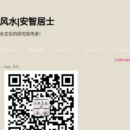
风水|安智居士
水文化的研究和传承！
运势分析
福主案例
家传风水
风水培训
手相面
3,490 vie
水
，Tags:
风水