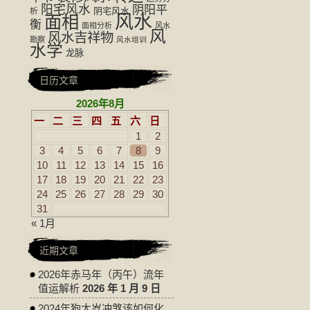
阳宅风水
阴阳平
阴宅风水
析
风水
面相
衡
面相分析
风水
风
风水吉祥物
勘察
风水培训
水学
龙脉
日历文章
2026年8月
一
二
三
四
五
六
日
1
2
3
4
5
6
7
8
9
10
11
12
13
14
15
16
17
18
19
20
21
22
23
24
25
26
27
28
29
30
31
« 1月
近期文章
2026年赤马年（丙午）流年
值运解析
2026 年 1 月 9 日
2024年狗太岁冲煞该如何化