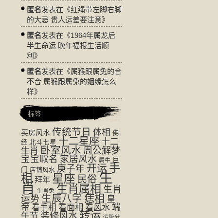
匿名
发表在《
红绳带左脚右脚
的大忌 贵人运差要注意
》
匿名
发表在《
1964年属龙后
半生命运 晚年福报生活顺
利
》
匿名
发表在《
属猴跟属兔的合
不合 属猴跟属兔的姻缘怎么
样
》
标签
传统节日
体相
买房风水
佛
十二星座
十二
经
北斗七星
卧室风水
周公解梦
生肖
宝宝取名
家居风水
巨
属牛
手
开运
庚子年
门
店铺风水
生
相
星座
民俗
拜年
肖
生肖属相
生肖
生肖兔
生辰八字
痣相
运势
皇
帝
看面相
看风水
端
看手相
转运
装修风水
午节
运势分