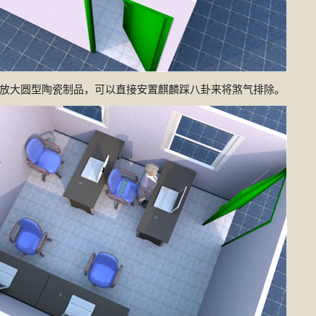
放大圆型陶瓷制品，可以直接安置麒麟踩八卦来将煞气排除。