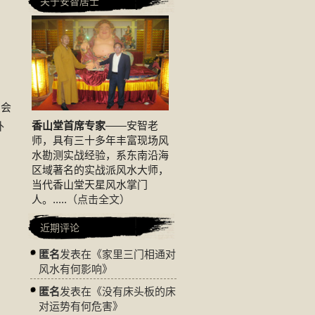
关于安智居士
出会
香山堂首席专家
——安智老
外
师，具有三十多年丰富现场风
水勘测实战经验，系东南沿海
区域著名的实战派风水大师，
当代香山堂天星风水掌门
人。.....
（点击全文）
近期评论
匿名
发表在《
家里三门相通对
风水有何影响
》
匿名
发表在《
没有床头板的床
对运势有何危害
》