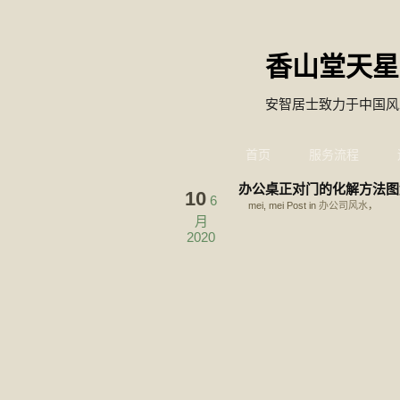
香山堂天星
安智居士致力于中国风
首页
服务流程
办公桌正对门的化解方法图
10
6
mei, mei Post in
办公司风水
，
月
2020