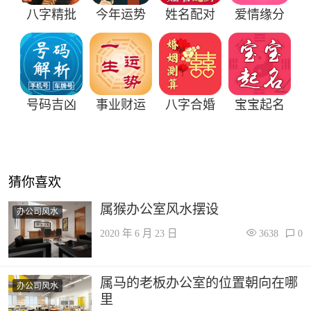
八字精批
今年运势
姓名配对
爱情缘分
号码吉凶
事业财运
八字合婚
宝宝起名
猜你喜欢
属猴办公室风水摆设
办公司风水
2020 年 6 月 23 日
3638
0
属马的老板办公室的位置朝向在哪
办公司风水
里