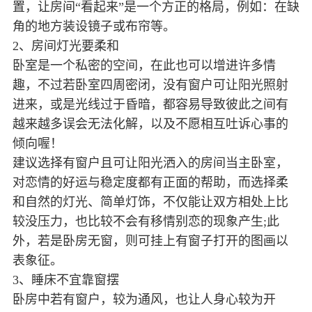
置，让房间“看起来”是一个方正的格局，例如：在缺
角的地方装设镜子或布帘等。
2、房间灯光要柔和
卧室是一个私密的空间，在此也可以增进许多情
趣，不过若卧室四周密闭，没有窗户可让阳光照射
进来，或是光线过于昏暗，都容易导致彼此之间有
越来越多误会无法化解，以及不愿相互吐诉心事的
倾向喔！
建议选择有窗户且可让阳光洒入的房间当主卧室，
对恋情的好运与稳定度都有正面的帮助，而选择柔
和自然的灯光、简单灯饰，不仅能让双方相处上比
较没压力，也比较不会有移情别恋的现象产生;此
外，若是卧房无窗，则可挂上有窗子打开的图画以
表象征。
3、睡床不宜靠窗摆
卧房中若有窗户，较为通风，也让人身心较为开