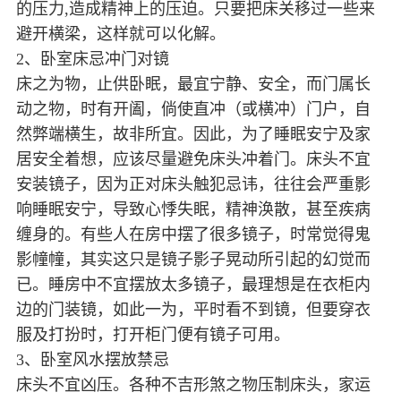
的压力,造成精神上的压迫。只要把床关移过一些来
避开横梁，这样就可以化解。
2、卧室床忌冲门对镜
床之为物，止供卧眠，最宜宁静、安全，而门属长
动之物，时有开阖，倘使直冲（或横冲）门户，自
然弊端横生，故非所宜。因此，为了睡眠安宁及家
居安全着想，应该尽量避免床头冲着门。床头不宜
安装镜子，因为正对床头触犯忌讳，往往会严重影
响睡眠安宁，导致心悸失眠，精神涣散，甚至疾病
缠身的。有些人在房中摆了很多镜子，时常觉得鬼
影幢幢，其实这只是镜子影子晃动所引起的幻觉而
已。睡房中不宜摆放太多镜子，最理想是在衣柜内
边的门装镜，如此一为，平时看不到镜，但要穿衣
服及打扮时，打开柜门便有镜子可用。
3、卧室风水摆放禁忌
床头不宜凶压。各种不吉形煞之物压制床头，家运