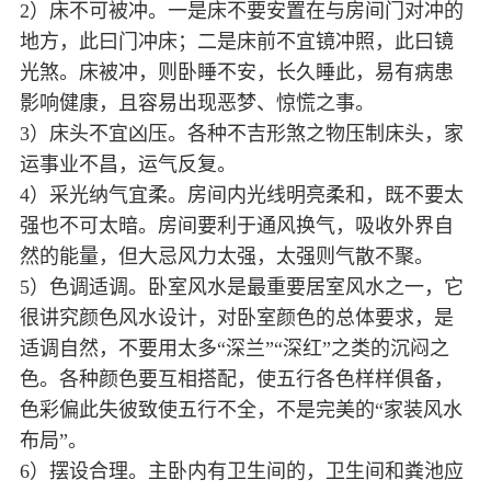
2）床不可被冲。一是床不要安置在与房间门对冲的
地方，此曰门冲床；二是床前不宜镜冲照，此曰镜
光煞。床被冲，则卧睡不安，长久睡此，易有病患
影响健康，且容易出现恶梦、惊慌之事。
3）床头不宜凶压。各种不吉形煞之物压制床头，家
运事业不昌，运气反复。
4）采光纳气宜柔。房间内光线明亮柔和，既不要太
强也不可太暗。房间要利于通风换气，吸收外界自
然的能量，但大忌风力太强，太强则气散不聚。
5）色调适调。卧室风水是最重要居室风水之一，它
很讲究颜色风水设计，对卧室颜色的总体要求，是
适调自然，不要用太多“深兰”“深红”之类的沉闷之
色。各种颜色要互相搭配，使五行各色样样俱备，
色彩偏此失彼致使五行不全，不是完美的“家装风水
布局”。
6）摆设合理。主卧内有卫生间的，卫生间和粪池应