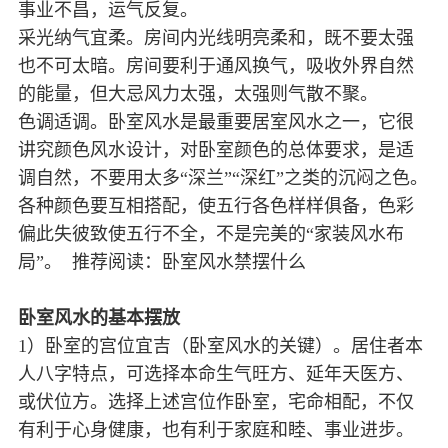
事业不昌，运气反复。
采光纳气宜柔。房间内光线明亮柔和，既不要太强
也不可太暗。房间要利于通风换气，吸收外界自然
的能量，但大忌风力太强，太强则气散不聚。
色调适调。卧室风水是最重要居室风水之一，它很
讲究颜色风水设计，对卧室颜色的总体要求，是适
调自然，不要用太多“深兰”“深红”之类的沉闷之色。
各种颜色要互相搭配，使五行各色样样俱备，色彩
偏此失彼致使五行不全，不是完美的“家装风水布
局”。 推荐阅读：卧室风水禁摆什么
卧室风水的基本摆放
1）卧室的宫位宜吉（卧室风水的关键）。居住者本
人八字特点，可选择本命生气旺方、延年天医方、
或伏位方。选择上述宫位作卧室，宅命相配，不仅
有利于心身健康，也有利于家庭和睦、事业进步。