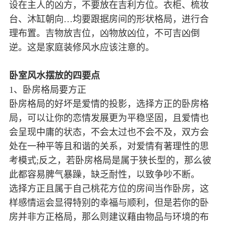
设在主人的凶方，不要放在吉利方位。衣柜、梳妆
台、沐缸朝向…均要跟据房间的形状格局，进行合
理布置。吉物放吉位，凶物放凶位，不可吉凶倒
逆。这是家庭装修风水应该注意的。
卧室风水摆放的四要点
1、卧房格局要方正
卧房格局的好坏是爱情的投影，选择方正的卧房格
局，可以让你的恋情发展更为平稳坚固，且爱情也
会呈现中庸的状态，不会太过也不会不及，双方会
处在一种平等且和谐的关系，对爱情有著理性的思
考模式;反之，若卧房格局是属于狭长型的，那么彼
此都容易脾气暴躁，缺乏耐性，以致争吵不断。
选择方正且属于自己桃花方位的房间当作卧房，这
样感情运会显得特别的幸福与顺利，但是若你的卧
房并非方正格局，那么则建议藉由物品与环境的布