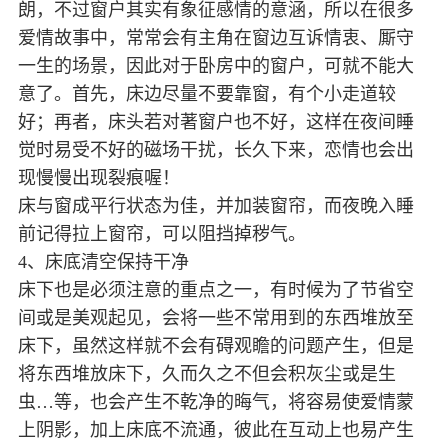
朗，不过窗户其实有象征感情的意涵，所以在很多
爱情故事中，常常会有主角在窗边互诉情衷、厮守
一生的场景，因此对于卧房中的窗户，可就不能大
意了。首先，床边尽量不要靠窗，有个小走道较
好；再者，床头若对著窗户也不好，这样在夜间睡
觉时易受不好的磁场干扰，长久下来，恋情也会出
现慢慢出现裂痕喔！
床与窗成平行状态为佳，并加装窗帘，而夜晚入睡
前记得拉上窗帘，可以阻挡掉秽气。
4、床底清空保持干净
床下也是必须注意的重点之一，有时候为了节省空
间或是美观起见，会将一些不常用到的东西堆放至
床下，虽然这样就不会有碍观瞻的问题产生，但是
将东西堆放床下，久而久之不但会积灰尘或是生
虫…等，也会产生不乾净的晦气，将容易使爱情蒙
上阴影，加上床底不流通，彼此在互动上也易产生