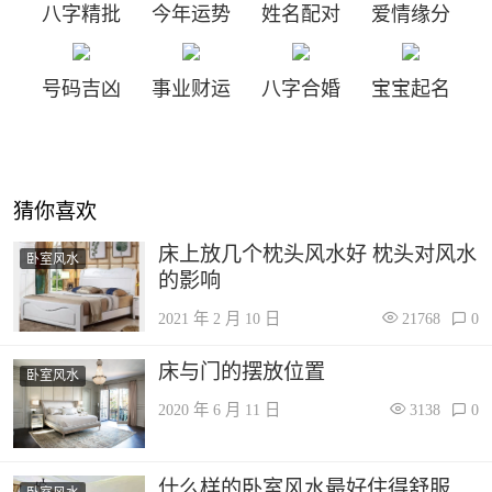
八字精批
今年运势
姓名配对
爱情缘分
号码吉凶
事业财运
八字合婚
宝宝起名
猜你喜欢
床上放几个枕头风水好 枕头对风水
卧室风水
的影响
2021 年 2 月 10 日
21768
0
床与门的摆放位置
卧室风水
2020 年 6 月 11 日
3138
0
什么样的卧室风水最好住得舒服