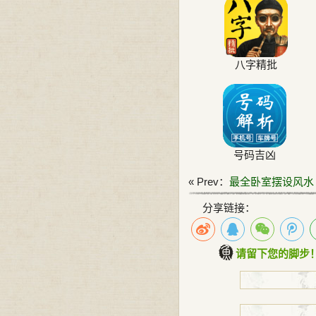
八字精批
号码吉凶
« Prev：
最全卧室摆设风水
分享链接：
请留下您的脚步