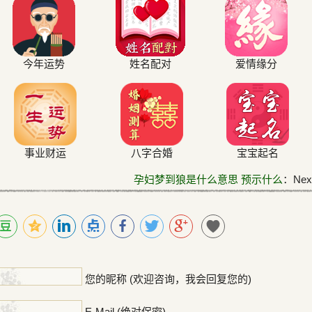
今年运势
姓名配对
爱情缘分
事业财运
八字合婚
宝宝起名
孕妇梦到狼是什么意思 预示什么
：Next
！
您的昵称 (欢迎咨询，我会回复您的)
E-Mail (绝对保密)