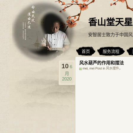
香山堂天星
安智居士致力于中国风
首页
服务流程
风水葫芦的作用和摆法
10
6
mei, mei Post in
风水摆件
，
月
2020