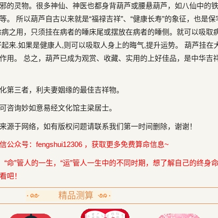
邪的灵物。很多神仙、神医也都身背葫芦或腰悬葫芦，如八仙中的
。 所以葫芦自古以来就是“福禄吉祥”、“健康长寿”的象征，也是保
除病之用，只须挂在病者的睡床尾或摆放在病者的睡侧。就可以吸取
起来.如果是健康人,则可以吸取人身上的晦气,提升运势。 葫芦挂在
作用。 总之，葫芦已成为观赏、收藏、实用的上好佳品，是中华吉
化第三者，利夫妻姻缘的最佳吉祥物。
可咨询妙如意易经文化馆主梁居士。
来源于网络，如有版权问题请联系我们第一时间删除，谢谢！
众号：fengshui12306 ，获取更多免费算命信息~
，“命”管人的一生，“运”管人一生中的不同时期，想了解自己的终身
看吧！
精品测算