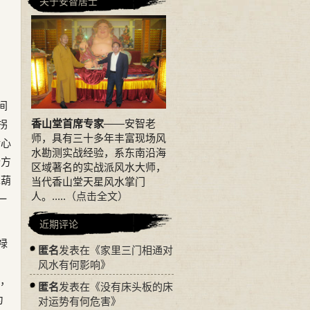
关于安智居士
间
香山堂首席专家
——安智老
拐
师，具有三十多年丰富现场风
精心
水勘测实战经验，系东南沿海
个方
区域著名的实战派风水大师，
木葫
当代香山堂天星风水掌门
人。.....
（点击全文）
一
近期评论
禄
匿名
发表在《
家里三门相通对
，
风水有何影响
》
中，
匿名
发表在《
没有床头板的床
为
对运势有何危害
》