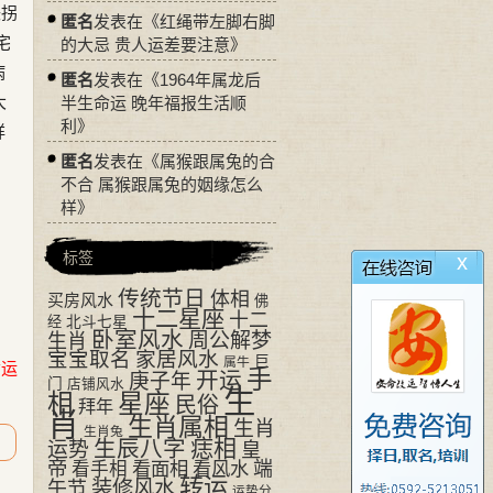
铁拐
匿名
发表在《
红绳带左脚右脚
宅
的大忌 贵人运差要注意
》
病
匿名
发表在《
1964年属龙后
大
半生命运 晚年福报生活顺
利
》
祥
匿名
发表在《
属猴跟属兔的合
不合 属猴跟属兔的姻缘怎么
样
》
标签
x
传统节日
体相
买房风水
佛
十二星座
十二
经
北斗七星
卧室风水
周公解梦
生肖
宝宝取名
家居风水
巨
属牛
命运
手
开运
庚子年
门
店铺风水
生
相
星座
民俗
拜年
肖
生肖属相
生肖
生肖兔
生辰八字
痣相
运势
皇
帝
看面相
看风水
端
看手相
转运
装修风水
午节
运势分