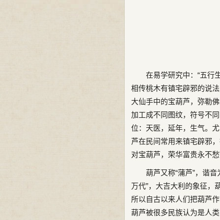
在易学研究中：“五行
相传桃木有镇宅辟邪的说法
大仙手中的宝葫芦，弥勒佛
加工成不同图纹，符号不同
位：天医，延年，生气。尤
芦在民间常用来镇宅辟邪，
对宝葫芦，荣华富贵永不愁
葫芦又称“蒲芦”，谐音
万代”，大吉大利的象征，
所以自古以来人们把葫芦作
葫芦被很多民族认为是人类