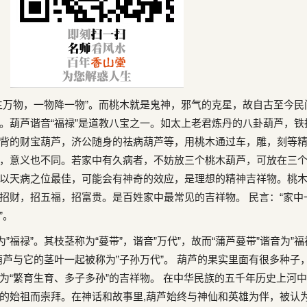
生万物，一物降一物”。而桃木就是鬼神，邪气的克星，故自古至今民
。葫芦谐音“福禄”是道教八宝之一。如太上老君炼丹的八卦葫芦，铁
背的财宝葫芦，济公随身的祛病葫芦等，用桃木通过车，雕，刻等
，意义也不同。若家中有久病者，不妨放三个桃木葫芦，可放在三
以天病之位最佳，可能会有神奇的效应，是理想的精神吉祥物。桃
招财，招五福，招富贵。是百姓家中最常见的吉祥物。 民言：“家中
”。
为”福禄”。其枝茎称为“蔓带”，谐音”万代”，故而“蒲芦蔓带”谐音为”福
葫芦与它的茎叶一起被称为”子孙万代”。 葫芦的果实里面有很多种子
为“繁育生育、多子多孙”的吉祥物。 在中华民族的五千年历史上河
的始祖而崇拜。在神话和故事里,葫芦始终与神仙和英雄为伴，被认