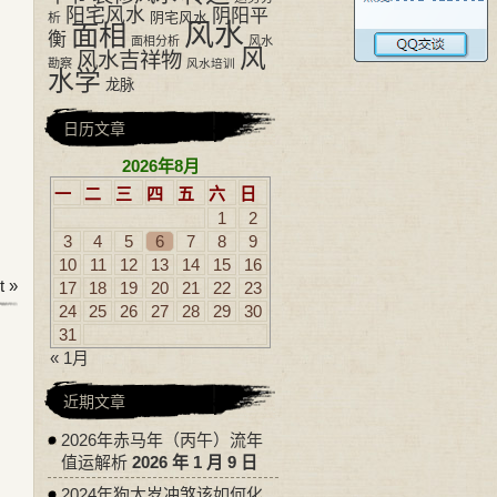
阳宅风水
阴阳平
阴宅风水
析
风水
面相
衡
面相分析
风水
风
风水吉祥物
勘察
风水培训
水学
龙脉
日历文章
2026年8月
一
二
三
四
五
六
日
1
2
3
4
5
6
7
8
9
10
11
12
13
14
15
16
 »
17
18
19
20
21
22
23
24
25
26
27
28
29
30
31
« 1月
近期文章
2026年赤马年（丙午）流年
值运解析
2026 年 1 月 9 日
2024年狗太岁冲煞该如何化