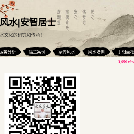
风水|安智居士
水文化的研究和传承！
运势分析
福主案例
家传风水
风水培训
手相面
3,659 vie