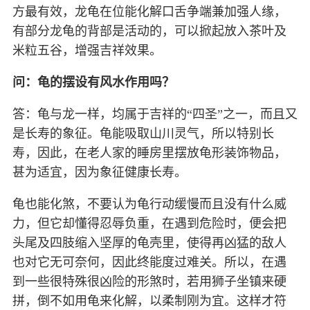
方最有效，龙龟在位能化解口舌争端兼加强人缘，
有部分龙龟的背部是活动的，可以掀起放入茶叶及
米粒五谷，增强吉祥效果。
问：龟的摆设有风水作用吗？
答：龟与龙一样，均属于吉祥的“四圣”之一，而且又
是长寿的象征。龟能吸取山川灵气，所以特别长
寿，因此，在老人家的睡房里摆放龟形装饰物品，
甚为适宜，因为象征健康长寿。
龟也能化煞，不要认为龟行动缓慢而且没有什么威
力，但它却懂得忍辱负重，在遇到危险时，便会把
头尾及四肢缩入坚厚的龟壳里，使得再凶猛的敌人
也对它无可奈何，因此终能度过难关。所以，在遇
到一些很特殊很凶险的形煞时，若用狮子坐镇来硬
拼，倒不如用龟来化解，以柔制刚为宜。这样才符