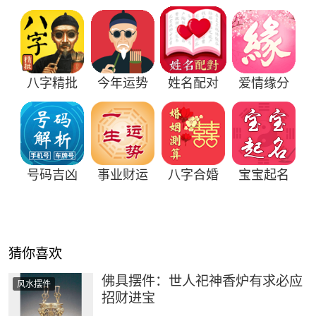
八字精批
今年运势
姓名配对
爱情缘分
号码吉凶
事业财运
八字合婚
宝宝起名
猜你喜欢
佛具摆件：世人祀神香炉有求必应
风水摆件
招财进宝