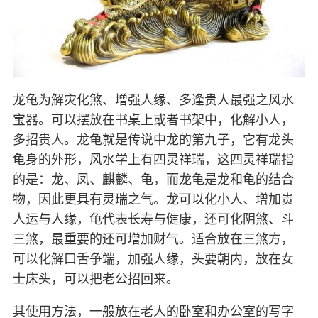
龙龟为解灾化煞、增强人缘、多逢贵人最强之风水
宝器。可以摆放在书桌上或者书架中，化解小人，
多招贵人。龙龟就是传说中龙的第九子，它有龙头
龟身的外形，风水学上有四灵祥瑞，这四灵祥瑞指
的是：龙、凤、麒麟、龟，而龙龟是龙和龟的结合
物，因此更具有灵瑞之气。龙可以化小人、增加贵
人运与人缘，龟代表长寿与健康，还可化阴煞、斗
三煞，最重要的还可增加财气。适合放在三煞方，
可以化解口舌争端，加强人缘，头要朝内，放在女
士床头，可以把老公招回来。
其使用方法，一般放在老人的卧室和办公室的写字