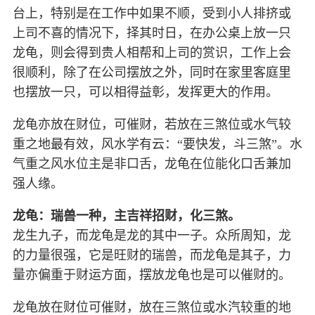
台上，特别是在工作中如果不顺，受到小人排挤或
上司不喜的情况下，择其时日，在办公桌上放一只
龙龟，则会得到贵人相帮和上司的赏识，工作上会
很顺利，除了在公司摆放之外，同时在家里客庭里
也摆放一只，可以相得益彰，发挥更大的作用。
龙龟亦放在财位，可催财，若放在三煞位或水气较
重之地最有效，风水学有云：“要快发，斗三煞”。水
气重之风水位主是非口舌，龙龟在位能化口舌兼加
强人缘。
龙龟：瑞兽一种，主吉祥招财，化三煞。
龙生九子，而龙龟是龙的其中一子。众所周知，龙
的力量很强，它是旺财的瑞兽，而龙龟是其子，力
量亦偏重于财运方面，摆放龙龟也是可以催财的。
龙龟放在财位可催财，放在三煞位或水汽较重的地