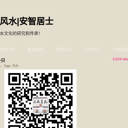
风水|安智居士
水文化的研究和传承！
运势分析
福主案例
家传风水
风水培训
手相面
5,624 vie
一只
水
，Tags:
风水