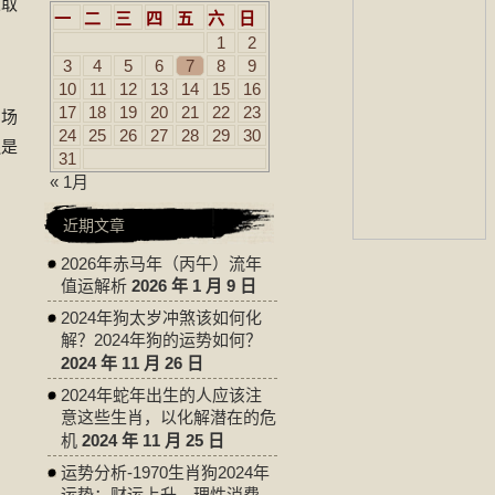
人取
一
二
三
四
五
六
日
1
2
3
4
5
6
7
8
9
10
11
12
13
14
15
16
17
18
19
20
21
22
23
同场
24
25
26
27
28
29
30
还是
31
« 1月
近期文章
2026年赤马年（丙午）流年
值运解析
2026 年 1 月 9 日
2024年狗太岁冲煞该如何化
解？2024年狗的运势如何？
2024 年 11 月 26 日
2024年蛇年出生的人应该注
意这些生肖，以化解潜在的危
机
2024 年 11 月 25 日
运势分析-1970生肖狗2024年
运势：财运上升，理性消费