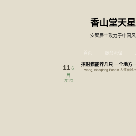
香山堂天星
安智居士致力于中国风
首页
服务流程
招财猫能养几只 一个地方
11
6
wang, xiaoqiong Post in
大师看风
月
2020