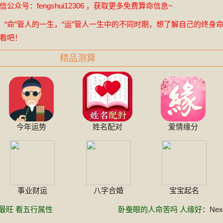
众号：fengshui12306 ，获取更多免费算命信息~
，“命”管人的一生，“运”管人一生中的不同时期，想了解自己的终身
看吧！
精品测算
今年运势
姓名配对
爱情缘分
事业财运
八字合婚
宝宝起名
最旺 看五行属性
卧蚕眼的人命苦吗 人缘好
：Next