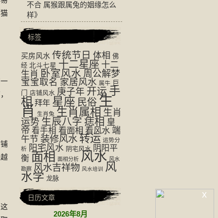
不合 属猴跟属兔的姻缘怎么
财猫
样
》
标签
传统节日
体相
买房风水
佛
十二星座
十二
经
北斗七星
卧室风水
周公解梦
生肖
有一
宝宝取名
家居风水
巨
属牛
手
开运
庚子年
门
店铺风水
猫，
生
相
星座
民俗
拜年
肖
生肖属相
生肖
生肖兔
生辰八字
痣相
运势
皇
帝
看面相
看风水
端
看手相
转运
装修风水
午节
运势分
店铺
阳宅风水
阴阳平
阴宅风水
析
风水
面相
来越
衡
面相分析
风水
风
风水吉祥物
勘察
风水培训
水学
龙脉
x
日历文章
，这
2026年8月