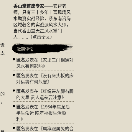
香山堂首席专家
——安智老
师，具有三十多年丰富现场风
水勘测实战经验，系东南沿海
区域著名的实战派风水大师，
当代香山堂天星风水掌门
人。.....
（点击全文）
吃饭
近期评论
用太
匿名
发表在《
家里三门相通对
风水有何影响
》
匿名
发表在《
没有床头板的床
对运势有何危害
》
匿名
发表在《
红绳带左脚右脚
大的
的大忌 贵人运差要注意
》
的，
匿名
发表在《
1964年属龙后
半生命运 晚年福报生活顺
利
》
匿名
发表在《
属猴跟属兔的合
容易