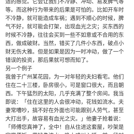
适的感觉。它会让我们不冷静、冲动、易发脾气等
等。而这种行为带来的后果是可怕的。比如开车时
不冷静，就可能造成车祸；遇到不顺心的时候，脾
气不好，就可能会打架，出现血光之灾；买东西的
时候不冷静，往往会买到一些不如意或不合用的东
西，做成破财。当然，错买了几件小东西，破点小
财无伤大雅。但是如果是因为一时冲动，做了一个
错误的投资，那后果就可想而知了。
另一个例子
我曾于广州某花园，为一对年轻的夫妇看宅。他们
住在二十三楼，卧房很小，可是窗口很大，而且朝
西。下午猛烈的太阳，几乎充满了整个房间。我当
即说：「住在这里的人会很冲动，花钱如流水。夫
妻常嘈吵，搞不好在外面也可能跟别人劳气，甚至
大打出手，故容易有血光之灾。」他妻子抢着说：
「师傅您真神了，全中！自从住进这套屋，吵架是