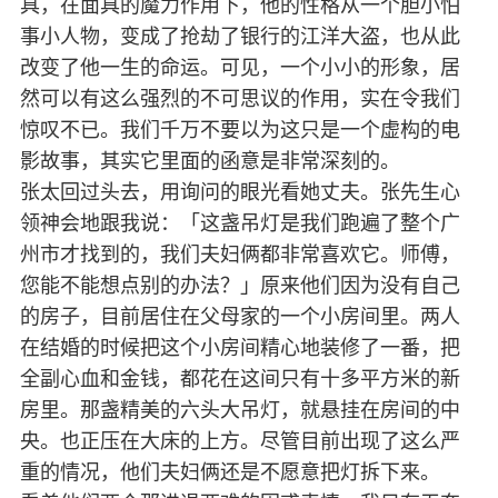
具，在面具的魔力作用下，他的性格从一个胆小怕
事小人物，变成了抢劫了银行的江洋大盗，也从此
改变了他一生的命运。可见，一个小小的形象，居
然可以有这么强烈的不可思议的作用，实在令我们
惊叹不已。我们千万不要以为这只是一个虚构的电
影故事，其实它里面的函意是非常深刻的。
张太回过头去，用询问的眼光看她丈夫。张先生心
领神会地跟我说：「这盏吊灯是我们跑遍了整个广
州市才找到的，我们夫妇俩都非常喜欢它。师傅，
您能不能想点别的办法？」原来他们因为没有自己
的房子，目前居住在父母家的一个小房间里。两人
在结婚的时候把这个小房间精心地装修了一番，把
全副心血和金钱，都花在这间只有十多平方米的新
房里。那盏精美的六头大吊灯，就悬挂在房间的中
央。也正压在大床的上方。尽管目前出现了这么严
重的情况，他们夫妇俩还是不愿意把灯拆下来。