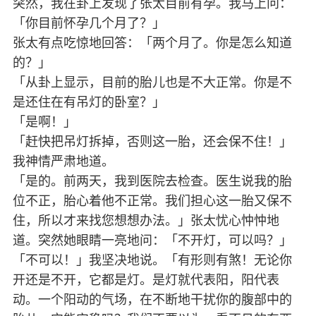
突然，我在卦上发现了张太目前有孕。我马上问：
「你目前怀孕几个月了？」
张太有点吃惊地回答：「两个月了。你是怎么知道
的？」
「从卦上显示，目前的胎儿也是不大正常。你是不
是还住在有吊灯的卧室？」
「是啊！」
「赶快把吊灯拆掉，否则这一胎，还会保不住！」
我神情严肃地道。
「是的。前两天，我到医院去检查。医生说我的胎
位不正，胎心着他不正常。我们担心这一胎又保不
住，所以才来找您想想办法。」张太忧心忡忡地
道。突然她眼睛一亮地问：「不开灯，可以吗？」
「不可以！」我坚决地说。「有形则有煞！无论你
开还是不开，它都是灯。是灯就代表阳，阳代表
动。一个阳动的气场，在不断地干扰你的腹部中的