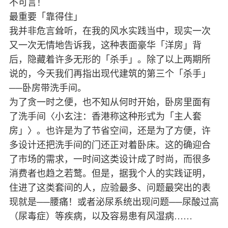
不可言！
最重要「靠得住」
我并非危言耸听，在我的风水实践当中，现实一次
又一次无情地告诉我，这种表面豪华「洋房」背
后，隐藏着许多无形的「杀手」。除了以上两期所
说的，今天我们再指出现代建筑的第三个「杀手」
──卧房带洗手间。
为了贪一时之便，也不知从何时开始，卧房里面有
了洗手间〈小玄注：香港称这种形式为「主人套
房」〉。也许是为了节省空间，还是为了方便，许
多设计还把洗手间的门还正对着卧床。这的确迎合
了市场的需求，一时间这类设计成了时尚，而很多
消费者也趋之若鹜。但是，据我个人的实践证明，
住进了这类套间的人，应验最多、问题最突出的表
现就是──腰痛！或者泌尿系统出现问题──尿酸过高
（尿毒症）等疾病，以及容易患有风湿病……