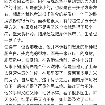
四大名园去考察。同样发现这些非富则贵的大人们
住的卧室，都是很狭小的，也就是在十多平方米左
右。相反地我也看过很多当今的暴发户，他们的卧
房装修得很气派，面积也很大，有的超过了五十多
平方米。结果身体不是患了这个病就是得了那个
病，整天食补药，结果还是把身体搞垮了。生意也
一落千丈。
记得有一位香港老板，他并不像我们想象的那种肥
肥白白、头光光的型格。而是一米八以上的身材，
肥瘦适中，很健硕。在香港生活时，身体十分好，
从来不知道病痛是个什么滋味。但是当他到了上海
去经营生意的时候，在那里买了一套两百多平方米
的房子。自从进入了这个房子之后，他的身体每况
愈下。后来还得了严重的尿毒症。每逢天气不好，
他的手脚又红又肿，动弹不得。看了很多医生，每
天吃药，结果还是无济于事。如此整整熬了四年。