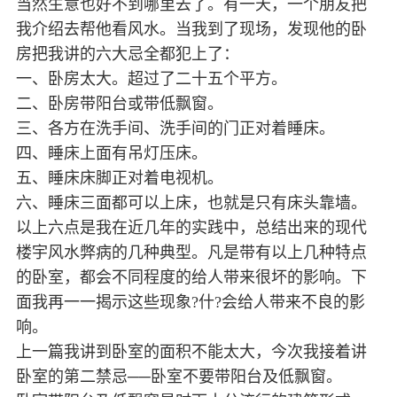
当然生意也好不到哪里去了。有一天，一个朋友把
我介绍去帮他看风水。当我到了现场，发现他的卧
房把我讲的六大忌全都犯上了：
一、卧房太大。超过了二十五个平方。
二、卧房带阳台或带低飘窗。
三、各方在洗手间、洗手间的门正对着睡床。
四、睡床上面有吊灯压床。
五、睡床床脚正对着电视机。
六、睡床三面都可以上床，也就是只有床头靠墙。
以上六点是我在近几年的实践中，总结出来的现代
楼宇风水弊病的几种典型。凡是带有以上几种特点
的卧室，都会不同程度的给人带来很坏的影响。下
面我再一一揭示这些现象?什?会给人带来不良的影
响。
上一篇我讲到卧室的面积不能太大，今次我接着讲
卧室的第二禁忌──卧室不要带阳台及低飘窗。