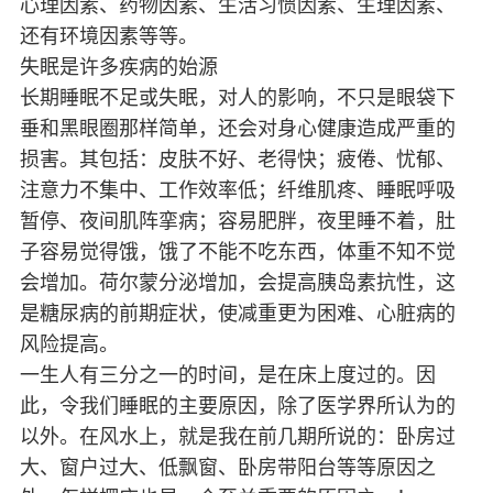
心理因素、药物因素、生活习惯因素、生理因素、
还有环境因素等等。
失眠是许多疾病的始源
长期睡眠不足或失眠，对人的影响，不只是眼袋下
垂和黑眼圈那样简单，还会对身心健康造成严重的
损害。其包括：皮肤不好、老得快；疲倦、忧郁、
注意力不集中、工作效率低；纤维肌疼、睡眠呼吸
暂停、夜间肌阵挛病；容易肥胖，夜里睡不着，肚
子容易觉得饿，饿了不能不吃东西，体重不知不觉
会增加。荷尔蒙分泌增加，会提高胰岛素抗性，这
是糖尿病的前期症状，使减重更为困难、心脏病的
风险提高。
一生人有三分之一的时间，是在床上度过的。因
此，令我们睡眠的主要原因，除了医学界所认为的
以外。在风水上，就是我在前几期所说的：卧房过
大、窗户过大、低飘窗、卧房带阳台等等原因之