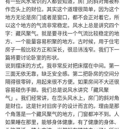
有一些风水常识的人都会知道，房门的斜对角被称
作峦头上的财位。其实这个道理很简单，因为这个
地方无论是房门或者是窗口，都不会正对着它，所
以这个地方的气流非常稳定。风水上总是讲究四个
字：藏风聚气。就是要寻找一个气流比较稳定的地
方、一个能量容易积聚的地方。古时候，用于住宅
房子一般比较方正和深长，很忌讳浅窄。我们下一
篇将要讨论卧室的形状。
说到摆床的方式，我非常反对把床摆在中间。第一
三面无依无靠，缺乏安全感。第二把卧房的空间分
隔得很零碎，用起来很不方便。如果房间不大还很
容易碰伤手脚。我们总是说风水讲究「藏风聚
气」。我们经常讲，在峦头风水上，房门的斜对角
是财位。这是针对旧房子的设计而言的。理由是那
个角落是一个藏风聚气的地方，门窗都冲不到。人
如果睡在那里，能够身体健康。有了健康的身体、