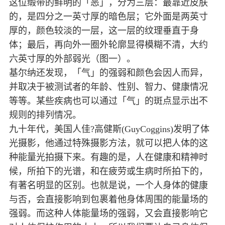
这位缎带的鲜明的「恶」，分为三层：最靠近皮肤
的，是四分之一英寸厚的暗色层；它外面是两英寸
厚的，颜色较淡的一层，这一层的纹理垂直于身
体；最后，再向外一圈外轮廓显得模糊不清，大约
六英寸厚的外部弱光（图一）。
基尔纳还发现，「气」的强弱和颜色会因人而异，
并取决于被测试者的年龄、性别、智力、健康情况
等等。某些疾病也可以通过「气」的斑点显示出不
规则的排列情况。
九十年代，美国人佳?高健斯(GuyCoggins)发明了体
光摄影，他通过特殊摄影方法，就可以把人体的这
种能量光拍摄下来。有趣的是，人在健康和精神时
候，所拍下的光谱，和在疲劳或生病时所拍下的，
有著名明显的区别。也就是说，一个人身体的健康
与否，会直接影响到包裹着他身体周围的能量场的
强弱。而这种人体能量场的强弱，又会直接影响它