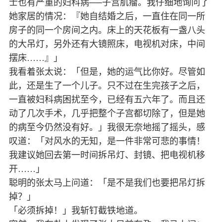
士也有严重的妇科病──子宫肌瘤。我仔细地询问了
她家居的情况：『她自结婚之后，一直住在同一所
房子的同一个房间之内。床上的天花板有一盏八头
的大吊灯，另外还有大镜照床，电视机对床，中间
摆床……』」
我看着张太说：「但是，她的运气比你好。尽管如
此，还是生了一个儿子。只不过在生完孩子之后，
一直被妇科病困扰至今，已经有五六年了。而且还
动了几次手术，几乎把整个子宫都切除了，但是她
的病至今仍然没有好。」我很无奈地摇了摇头，感
叹道：「对风水的无知，是一件非常可悲的事情！
我建议她回去第一时间拆吊灯、封镜、把电视机移
开……」
聪明的张太马上问道：「是不是我们也要把吊灯拆
掉？」
「必须拆掉！」我斩钉截铁地道。