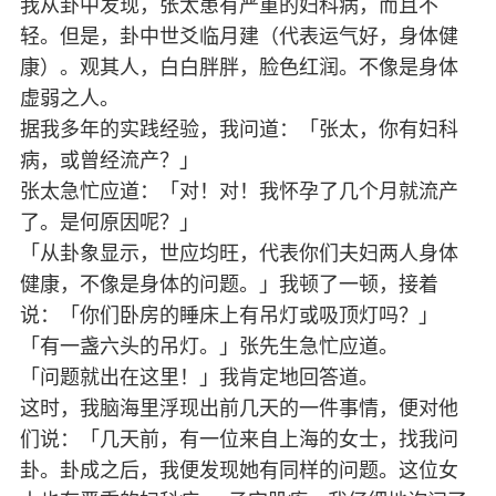
我从卦中发现，张太患有严重的妇科病，而且不
轻。但是，卦中世爻临月建（代表运气好，身体健
康）。观其人，白白胖胖，脸色红润。不像是身体
虚弱之人。
据我多年的实践经验，我问道：「张太，你有妇科
病，或曾经流产？」
张太急忙应道：「对！对！我怀孕了几个月就流产
了。是何原因呢？」
「从卦象显示，世应均旺，代表你们夫妇两人身体
健康，不像是身体的问题。」我顿了一顿，接着
说：「你们卧房的睡床上有吊灯或吸顶灯吗？」
「有一盏六头的吊灯。」张先生急忙应道。
「问题就出在这里！」我肯定地回答道。
这时，我脑海里浮现出前几天的一件事情，便对他
们说：「几天前，有一位来自上海的女士，找我问
卦。卦成之后，我便发现她有同样的问题。这位女