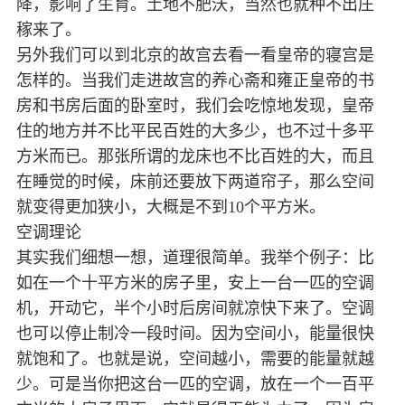
降，影响了生育。土地不肥沃，当然也就种不出庄
稼来了。
另外我们可以到北京的故宫去看一看皇帝的寝宫是
怎样的。当我们走进故宫的养心斋和雍正皇帝的书
房和书房后面的卧室时，我们会吃惊地发现，皇帝
住的地方并不比平民百姓的大多少，也不过十多平
方米而已。那张所谓的龙床也不比百姓的大，而且
在睡觉的时候，床前还要放下两道帘子，那么空间
就变得更加狭小，大概是不到10个平方米。
空调理论
其实我们细想一想，道理很简单。我举个例子：比
如在一个十平方米的房子里，安上一台一匹的空调
机，开动它，半个小时后房间就凉快下来了。空调
也可以停止制冷一段时间。因为空间小，能量很快
就饱和了。也就是说，空间越小，需要的能量就越
少。可是当你把这台一匹的空调，放在一个一百平