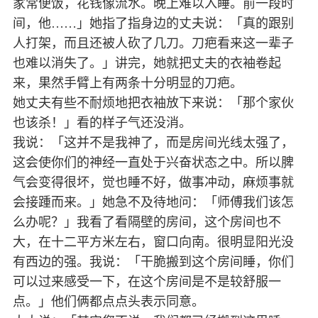
家常便饭，花钱像流水。晚上难以入睡。前一段时
间，他……」她指了指身边的丈夫说：「真的跟别
人打架，而且还被人砍了几刀。刀疤看来这一辈子
也难以消失了。」讲完，她就把丈夫的衣袖卷起
来，果然手臂上有两条十分明显的刀疤。
她丈夫有些不耐烦地把衣袖放下来说：「那个家伙
也该杀！」看的样子气还没消。
我说：「这并不是我神了，而是房间光线太强了，
这会使你们的神经一直处于兴奋状态之中。所以脾
气会变得很坏，觉也睡不好，做事冲动，麻烦事就
会接踵而来。」她急不及待地问：「师傅我们该怎
么办呢？」我看了看隔壁的房间，这个房间也不
大，在十二平方米左右，窗口向南。很明显阳光没
有西边的强。我说：「干脆搬到这个房间睡，你们
可以过来感受一下，在这个房间是不是较舒服一
点。」他们俩都点点头表示同意。