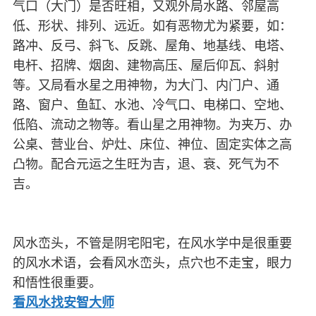
气口（大门）是否旺相，又观外局水路、邻屋高
低、形状、排列、远近。如有恶物尤为紧要，如：
路冲、反弓、斜飞、反跳、屋角、地基线、电塔、
电杆、招牌、烟囱、建物高压、屋后仰瓦、斜射
等。又局看水星之用神物，为大门、内门户、通
路、窗户、鱼缸、水池、冷气口、电梯口、空地、
低陷、流动之物等。看山星之用神物。为夹万、办
公桌、营业台、炉灶、床位、神位、固定实体之高
凸物。配合元运之生旺为吉，退、衰、死气为不
吉。
风水峦头，不管是阴宅阳宅，在风水学中是很重要
的风水术语，会看风水峦头，点穴也不走宝，眼力
和悟性很重要。
看风水找安智大师