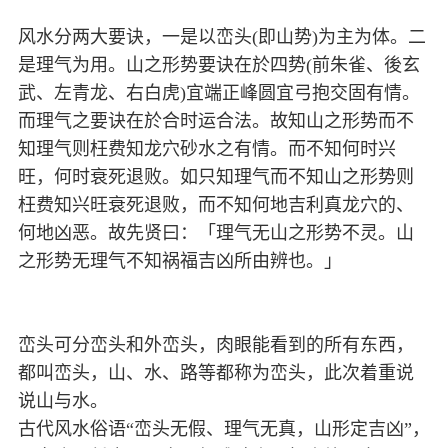
风水分两大要诀，一是以峦头(即山势)为主为体。二
是理气为用。山之形势要诀在於四势(前朱雀、後玄
武、左青龙、右白虎)宜端正峰圆宜弓抱交固有情。
而理气之要诀在於合时运合法。故知山之形势而不
知理气则枉费知龙穴砂水之有情。而不知何时兴
旺，何时衰死退败。如只知理气而不知山之形势则
枉费知兴旺衰死退败，而不知何地吉利真龙穴的、
何地凶恶。故先贤曰：「理气无山之形势不灵。山
之形势无理气不知祸福吉凶所由辨也。」
峦头可分峦头和外峦头，肉眼能看到的所有东西，
都叫峦头，山、水、路等都称为峦头，此次着重说
说山与水。
古代风水俗语“峦头无假、理气无真，山形定吉凶”，