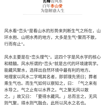
风水看“峦头”是看山水的形势来判断生气之所在，山
环水抱、山明水秀的地方，大多是生气“聚而不散，
行而有止”。
风水主要是在“峦头理气”。这四个字是风水学的核心
和精髓。风水所谓的“峦头”就是古代的环境建筑学。
能藏风聚水，选择出自然环境中最有利的地方。
地理家以风水二字喝其名者，即郭璞先贤曰；葬者
乘生气也。而生气如何以察知之，曰：「气之来有
水导之。气之止有以水界之。气之聚无风以散
之。」故又曰：「要得水藏风。」总而言之，无风
则气聚，得水则气融合。此所以风水之名也。