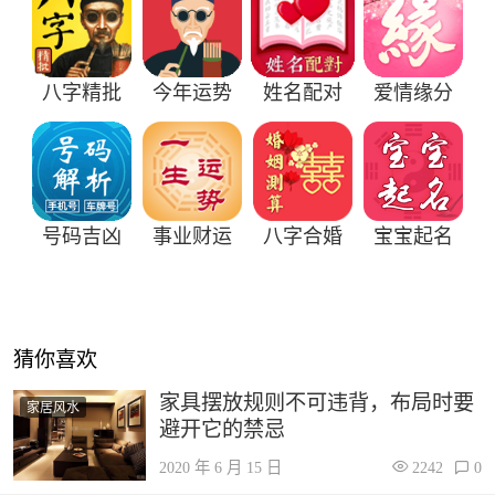
八字精批
今年运势
姓名配对
爱情缘分
号码吉凶
事业财运
八字合婚
宝宝起名
猜你喜欢
家具摆放规则不可违背，布局时要
家居风水
避开它的禁忌
2020 年 6 月 15 日
2242
0