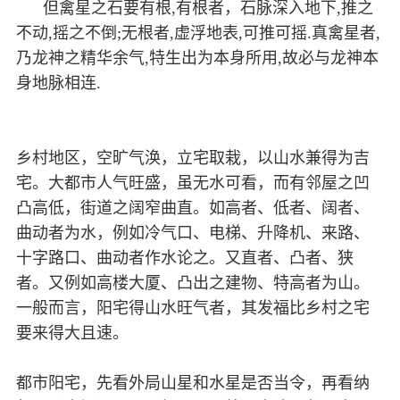
但禽星之石要有根,有根者，石脉深入地下,推之
不动,摇之不倒;无根者,虚浮地表,可推可摇.真禽星者,
乃龙神之精华余气,特生出为本身所用,故必与龙神本
身地脉相连.
乡村地区，空旷气涣，立宅取栽，以山水兼得为吉
宅。大都市人气旺盛，虽无水可看，而有邻屋之凹
凸高低，街道之阔窄曲直。如高者、低者、阔者、
曲动者为水，例如冷气口、电梯、升降机、来路、
十字路口、曲动者作水论之。又直者、凸者、狭
者。又例如高楼大厦、凸出之建物、特高者为山。
一般而言，阳宅得山水旺气者，其发福比乡村之宅
要来得大且速。
都市阳宅，先看外局山星和水星是否当令，再看纳