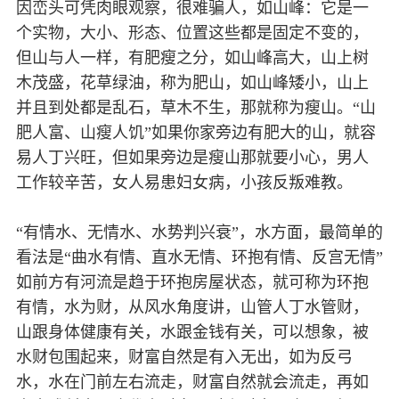
因峦头可凭肉眼观察，很难骗人，如山峰：它是一
个实物，大小、形态、位置这些都是固定不变的，
但山与人一样，有肥瘦之分，如山峰高大，山上树
木茂盛，花草绿油，称为肥山，如山峰矮小，山上
并且到处都是乱石，草木不生，那就称为瘦山。“山
肥人富、山瘦人饥”如果你家旁边有肥大的山，就容
易人丁兴旺，但如果旁边是瘦山那就要小心，男人
工作较辛苦，女人易患妇女病，小孩反叛难教。
“有情水、无情水、水势判兴衰”，水方面，最简单的
看法是“曲水有情、直水无情、环抱有情、反宫无情”
如前方有河流是趋于环抱房屋状态，就可称为环抱
有情，水为财，从风水角度讲，山管人丁水管财，
山跟身体健康有关，水跟金钱有关，可以想象，被
水财包围起来，财富自然是有入无出，如为反弓
水，水在门前左右流走，财富自然就会流走，再如