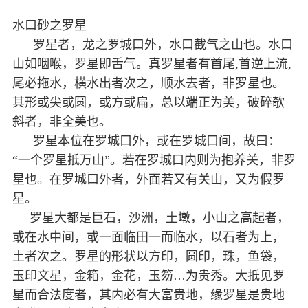
水口砂之罗星
罗星者，龙之罗城口外，水口截气之山也。水口
山如咽喉，罗星即舌气。真罗星者有首尾,首逆上流,
尾必拖水，横水出者次之，顺水去者，非罗星也。
其形或尖或圆，或方或扁，总以端正为美，破碎欹
斜者，非全美也。
罗星本位在罗城口外，或在罗城口间，故曰：
“一个罗星抵万山”。若在罗城口内则为抱养关，非罗
星也。在罗城口外者，外面若又有关山，又为假罗
星。
罗星大都是巨石，沙洲，土墩，小山之高起者，
或在水中间，或一面临田一而临水，以石者为上，
土者次之。罗星的形状以方印，圆印，珠，鱼袋，
玉印文星，金箱，金花，玉笏…为贵秀。大抵见罗
星而合法度者，其内必有大富贵地，缘罗星是贵地