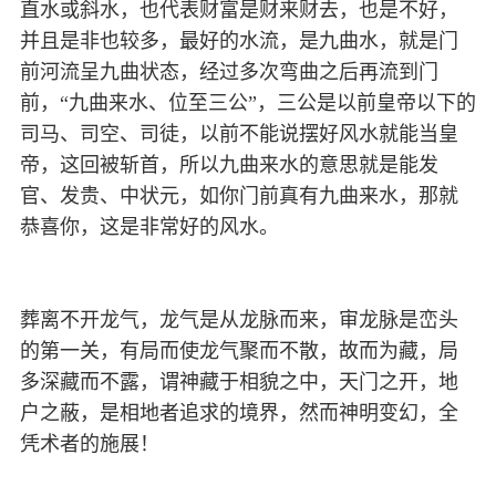
直水或斜水，也代表财富是财来财去，也是不好，
并且是非也较多，最好的水流，是九曲水，就是门
前河流呈九曲状态，经过多次弯曲之后再流到门
前，“九曲来水、位至三公”，三公是以前皇帝以下的
司马、司空、司徒，以前不能说摆好风水就能当皇
帝，这回被斩首，所以九曲来水的意思就是能发
官、发贵、中状元，如你门前真有九曲来水，那就
恭喜你，这是非常好的风水。
葬离不开龙气，龙气是从龙脉而来，审龙脉是峦头
的第一关，有局而使龙气聚而不散，故而为藏，局
多深藏而不露，谓神藏于相貌之中，天门之开，地
户之蔽，是相地者追求的境界，然而神明变幻，全
凭术者的施展！