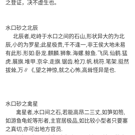
之登证，决不虚生也。
水口砂之北辰
北辰者,屹峙于水口之间的石山,形状异大的为北
辰,小的为罗星;此星极贵,千不逢一,非王侯大地未易
有此形.形如:卧龙.麒麟.狮象.海螺.鲸鱼.飞凤.仙鹤.猛
虎.展旗.堆甲.京伞.走旗.锯齿.枪刀.帆.桃符.笔架.挺然
拔耸,万∥《,望之神惊,就之心怖,高耸怪异是也.
水口砂之禽星
禽星者,水口间之石,若能高昂二三丈,如笋如笏,
如游鱼龟蛇等形者,主官居极品,如比较小型者只要塞
之真切,亦可出地方官员.