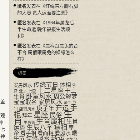
匿名
发表在《
红绳带左脚右脚
的大忌 贵人运差要注意
》
匿名
发表在《
1964年属龙后
半生命运 晚年福报生活顺
利
》
匿名
发表在《
属猴跟属兔的合
不合 属猴跟属兔的姻缘怎么
样
》
标签
传统节日
体相
买房风水
佛
十二星座
十二
经
北斗七星
卧室风水
周公解梦
生肖
宝宝取名
家居风水
覆盖
巨
属牛
手
开运
庚子年
粘
门
店铺风水
生
相
星座
民俗
拜年
细观
肖
生肖属相
生肖
神
生肖兔
生辰八字
痣相
运势
皇
棕七
帝
看面相
看风水
端
看手相
彩神
转运
装修风水
午节
运势分