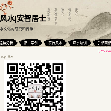
风水|安智居士
水文化的研究和传承！
运势分析
福主案例
家传风水
风水培训
手相面
3,789 vie
Tags:
风水