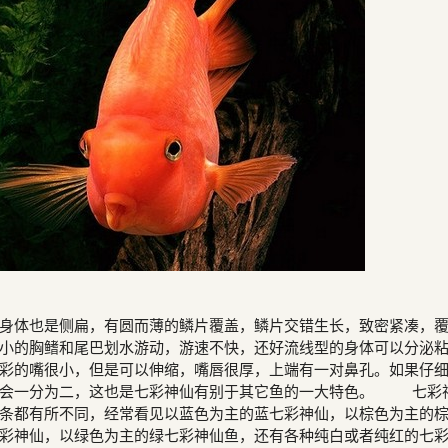
身体也是侧扁，有圆而薄的鳞片覆盖，鳞片交错生长，致密紧凑，
小的胸鳍和尾巴划水游动，游速不快，还好流线型的身体可以分泌
彩的嘴很小，但是可以伸缩，嘴唇很厚，上端有一对鼻孔。如果仔
线会一分为二，这也是七彩神仙有别于其它鱼的一大特色。 七彩
条都有所不同，经常看见以蓝色为主的蓝七彩神仙，以棕色为主的
彩神仙，以绿色为主的绿七彩神仙鱼，还有各种纯白或者纯红的七