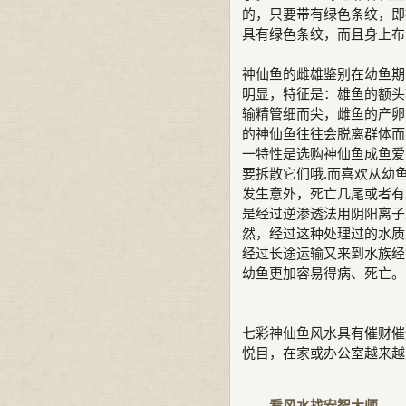
的，只要带有绿色条纹，即
具有绿色条纹，而且身上布满
神仙鱼的雌雄鉴别在幼鱼期
明显，特征是：雄鱼的额头
输精管细而尖，雌鱼的产卵
的神仙鱼往往会脱离群体而
一特性是选购神仙鱼成鱼爱
要拆散它们哦.而喜欢从幼
发生意外，死亡几尾或者有
是经过逆渗透法用阴阳离子
然，经过这种处理过的水质
经过长途运输又来到水族经
幼鱼更加容易得病、死亡。
七彩神仙鱼风水具有催财催
悦目，在家或办公室越来越
看风水找安智大师