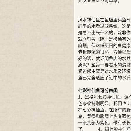
此安置鱼缸不可草率。
风水神仙鱼在鱼店里买鱼时
缸里的水看过滤系统，这是
是看不出来什么的，除非你
就立刻买（除非是极稀有的
麻烦，但这样买回的鱼健康
老板能混的很熟，方便以后
好的话，就证明鱼店的水养
质呢？望第一要看水的清澈
紧迫感主要是对水质及环境
鱼已完全适应了缸中的水质
七彩神仙鱼可分四类
1、黑格尔七彩神仙鱼。这
色条纹特别明显。我们也叫
棕七彩神仙鱼。在所有的野
息，背鳍和腹鳍上也有蓝
一般头部为紫色，带有长长
了。 4、绿七彩神仙鱼