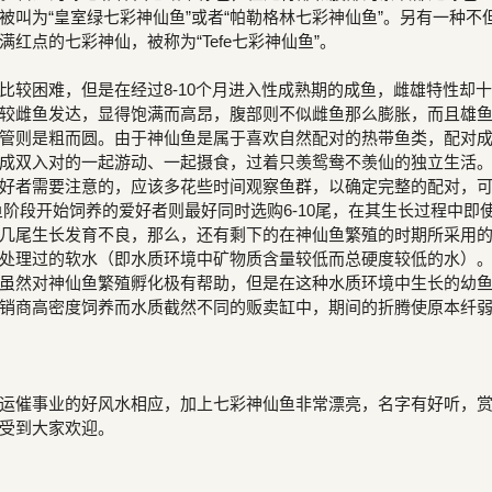
被叫为“皇室绿七彩神仙鱼”或者“帕勒格林七彩神仙鱼”。另有一种不
红点的七彩神仙，被称为“Tefe七彩神仙鱼”。
比较困难，但是在经过8-10个月进入性成熟期的成鱼，雌雄特性却
较雌鱼发达，显得饱满而高昂，腹部则不似雌鱼那么膨胀，而且雄
管则是粗而圆。由于神仙鱼是属于喜欢自然配对的热带鱼类，配对
成双入对的一起游动、一起摄食，过着只羡鸳鸯不羡仙的独立生活
好者需要注意的，应该多花些时间观察鱼群，以确定完整的配对，
鱼阶段开始饲养的爱好者则最好同时选购6-10尾，在其生长过程中即
几尾生长发育不良，那么，还有剩下的在神仙鱼繁殖的时期所采用
处理过的软水（即水质环境中矿物质含量较低而总硬度较低的水）
虽然对神仙鱼繁殖孵化极有帮助，但是在这种水质环境中生长的幼
销商高密度饲养而水质截然不同的贩卖缸中，期间的折腾使原本纤
运催事业的好风水相应，加上七彩神仙鱼非常漂亮，名字有好听，
受到大家欢迎。