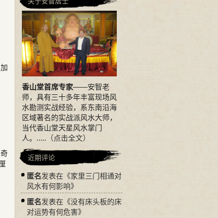
关于安智居士
更加
香山堂首席专家
——安智老
师，具有三十多年丰富现场风
水勘测实战经验，系东南沿海
区域著名的实战派风水大师，
当代香山堂天星风水掌门
人。.....
（点击全文）
型奇
近期评论
厘
匿名
发表在《
家里三门相通对
风水有何影响
》
匿名
发表在《
没有床头板的床
对运势有何危害
》