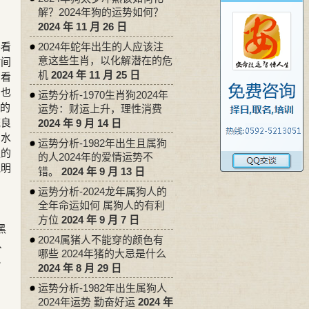
解？2024年狗的运势如何？
2024 年 11 月 26 日
要看
2024年蛇年出生的人应该注
意这些生肖，以化解潜在的危
时间
机
2024 年 11 月 25 日
了看
累也
运势分析-1970生肖狗2024年
店的
运势：财运上升，理性消费
统良
2024 年 9 月 14 日
和水
运势分析-1982年出生且属狗
强的
的人2024年的爱情运势不
说明
错。
2024 年 9 月 13 日
运势分析-2024龙年属狗人的
全年命运如何 属狗人的有利
方位
2024 年 9 月 7 日
黑
2024属猪人不能穿的颜色有
、
哪些 2024年猪的大忌是什么
气
2024 年 8 月 29 日
，
运势分析-1982年出生属狗人
2024年运势 勤奋好运
2024 年