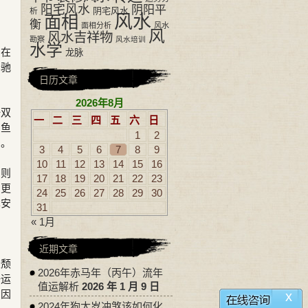
阳宅风水
阴阳平
阴宅风水
析
风水
面相
衡
面相分析
风水
风
风水吉祥物
勘察
风水培训
水学
，在
龙脉
松驰
日历文章
2026年8月
一双
一
二
三
四
五
六
日
仙鱼
1
2
属。
3
4
5
6
7
8
9
10
11
12
13
14
15
16
，则
17
18
19
20
21
22
23
，更
24
25
26
27
28
29
30
本安
31
« 1月
近期文章
衰颓
2026年赤马年（丙午）流年
好运
值运解析
2026 年 1 月 9 日
，因
x
2024年狗太岁冲煞该如何化