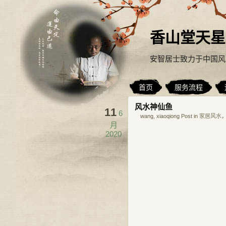
香山堂天星
安智居士致力于中国风
首页
服务流程
风水神仙鱼
11
6
wang, xiaoqiong Post in
家居风水
，
月
2020