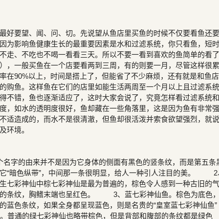
最好要望、闻、问、切。先说望从鱼店里买鱼的时候不仅要看鱼还
因为影响鱼健康生长的最重要因素是水和过滤系统，你只看鱼，短
不走、不吃也不喝一看看三天。所以不要一看到喜欢的鱼简单的看
），一般买鱼在一个店要看两到三周，有的则要一月，尽管这样很
率在90%以上，时间是搭上了，但能省了不少麻烦，还有就是和鱼
的购鱼。这样鱼在它们的店里如能生活两周至一个月以上且过滤系
得不错，鱼也逐渐适应了，这时大家会说了，究竟怎样看过滤系统
度，如水的透明度很好，鱼却藏在一些角落里，这是因为鱼有非常
不适造成的，而水不是很清澈，但鱼却很活泼并索食欲望强烈，就
及环境。
个名字的由来并不是因为它身体的侧面有黑色的竖条纹，而是第五条
它“暗色纵带”，中间那一条很明显，给人一种引人注目的美。 2
生七彩神仙中棕七彩神仙是最为普遍的，棕色令人感到一种古旧的
色的条纹，胸鳍末端也呈红色。 3、蓝七彩神仙鱼。棕色为底色
的蓝色条纹，如果全身都呈现蓝色，则是名贵的“皇室蓝七彩神仙鱼”
。普通的绿七彩神仙也略带棕色，但是背部和腹部的条纹都是绿色