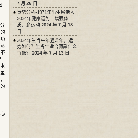
7 月 26 日
但
运势分析-1971年出生属猪人
2024年健康运势：增强体
质，多运动
2024 年 7 月 18
十分
日
鱼的
成功
2024年生肖牛年遇龙年，运
。这
势如何？生肖牛适合佩戴什么
可不
首饰？
2024 年 7 月 13 日
使
的水
。虽
鱼，
弱的
赏心