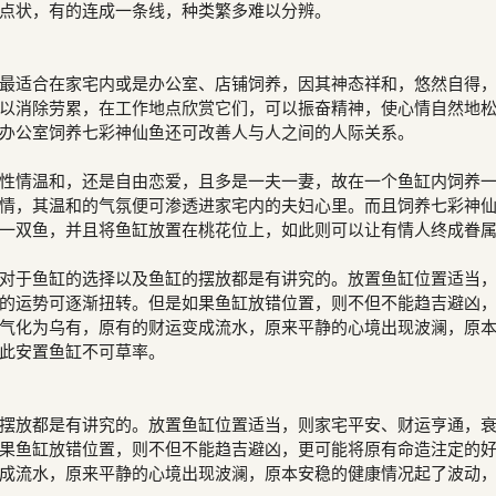
点状，有的连成一条线，种类繁多难以分辨。
最适合在家宅内或是办公室、店铺饲养，因其神态祥和，悠然自得
以消除劳累，在工作地点欣赏它们，可以振奋精神，使心情自然地
办公室饲养七彩神仙鱼还可改善人与人之间的人际关系。
情温和，还是自由恋爱，且多是一夫一妻，故在一个鱼缸内饲养
情，其温和的气氛便可渗透进家宅内的夫妇心里。而且饲养七彩神
一双鱼，并且将鱼缸放置在桃花位上，如此则可以让有情人终成眷
于鱼缸的选择以及鱼缸的摆放都是有讲究的。放置鱼缸位置适当
的运势可逐渐扭转。但是如果鱼缸放错位置，则不但不能趋吉避凶
气化为乌有，原有的财运变成流水，原来平静的心境出现波澜，原
此安置鱼缸不可草率。
摆放都是有讲究的。放置鱼缸位置适当，则家宅平安、财运亨通，
果鱼缸放错位置，则不但不能趋吉避凶，更可能将原有命造注定的
成流水，原来平静的心境出现波澜，原本安稳的健康情况起了波动