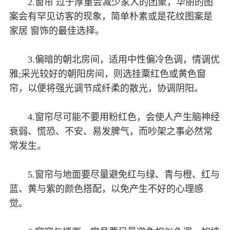
2.窗帘 过于厚重会减少家人的团聚，华丽的图
案会有罕见访客的现象，简单朴素或是花纹图案是
家居 窗饰的最佳选择。
3.偏暗的朝北房间，适用中性偏冷色调，情调优
雅;采光较好的朝阳房间，则选挂粟红色或黄色窗
帘，以便将强光调节成纤柔的散光，协调阴阳。
4.窗帘尽可能不要用粉红色，会使人产生脑神经
衰弱、慌恐、不安、易发脾气，而吵架之事必然常
常发生。
5.窗帘与地面要尽量避免红与绿、青与橙、红与
蓝、黄与紫的颜色搭配，以免产生不好的心理感
觉。