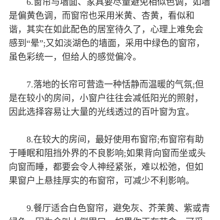
6.窗帘与墙面、家具要尽量避免相似色调，如墙
是偏黄色调，而窗帘也采用米黄、杏黄，看似和
谐，其实在如此配色的居室待久了，心理上难免会
感到“晕”;又如淡湖色的墙面，采用中绿色的窗帘，
虽色彩统一，但给人的感觉偏冷。
7.落地的长帘可营造一种恬静而温暖的气氛;但
是在较小的房间，小窗户往往会减低阳光的照射，
因此选择容易让大量的光线透过的百叶窗为宜。
8.在较大的房间，最好使用布窗帘;布窗帘有助
于睡眠和阻挡外界的不良影响;如果背向窗而坐或头
向窗而睡，都要会令人神经紧张，难以松弛，但如
果窗户上悬挂厚实的布窗帘，可减少不利影响。
9.餐厅适合白色窗帘，避免灰、芥茉黄、紫或青