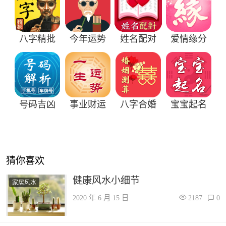
八字精批
今年运势
姓名配对
爱情缘分
号码吉凶
事业财运
八字合婚
宝宝起名
猜你喜欢
健康风水小细节
家居风水
2020 年 6 月 15 日
2187
0