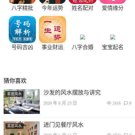
八字精批
今年运势
姓名配对
爱情缘分
号码吉凶
事业财运
八字合婚
宝宝起名
猜你喜欢
沙发的风水摆放与讲究
家居风水
2020 年 6 月 23 日
2416
0
进门见餐厅风水
家居风水