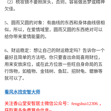
（2）梳妆镜不要照床头，否则，容易做恶梦或精神
欠佳。
5、圆而又圆的对象：有曲线的东西和身体曲线很相
似，所以，在爱情域里，圆而又圆的东西绝对可以
给你带来爱情能量的。
6、财运稳定：想让自己的财运稳定吗？告诉你一个
最好且简单的方法吧。你只要查出命局喜用财位，
用来安放床位，或在此方位放一些旺自身命局的五
行饰物，如植物、金钱树、鱼缸、招财龟、貔貅等
就可以了。
看风水找安智大师
关注香山堂安智居士微信公众号：fengshui12306 ，
获取更多免费算命信息~