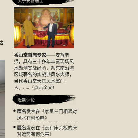
关于安智居士
这
香山堂首席专家
——安智老
师，具有三十多年丰富现场风
水勘测实战经验，系东南沿海
区域著名的实战派风水大师，
当代香山堂天星风水掌门
人。.....
（点击全文）
近期评论
匿名
发表在《
家里三门相通对
风水有何影响
》
匿名
发表在《
没有床头板的床
对运势有何危害
》