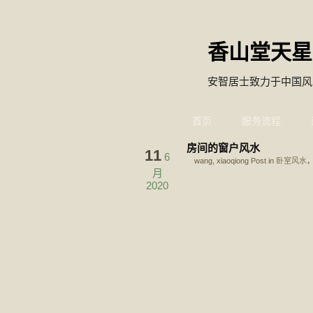
香山堂天星
安智居士致力于中国风
首页
服务流程
房间的窗户风水
11
6
wang, xiaoqiong Post in
卧室风水
，
月
2020