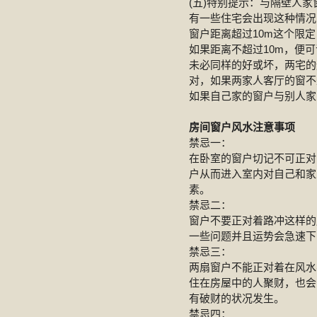
(五)特别提示：与隔壁人家
有一些住宅会出现这种情况
窗户距离超过10m这个限
如果距离不超过10m，便
未必同样的好或坏，两宅的
对，如果两家人客厅的窗不
如果自己家的窗户与别人家
房间窗户风水注意事项
禁忌一：
在卧室的窗户切记不可正对
户从而进入室内对自己和家
素。
禁忌二：
窗户不要正对着路冲这样的
一些问题并且运势会急速下
禁忌三：
两扇窗户不能正对着在风水
住在房屋中的人聚财，也会
有破财的状况发生。
禁忌四：