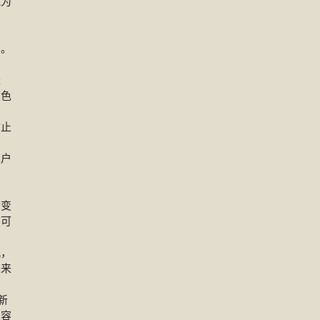
能为
的。
来
颜色
防止
窗户
者变
，可
况，
晶来
新
损容