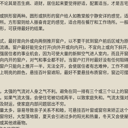
不论其是否生病、退财，居住起来要觉得舒适，配置适当，才是吉
或拱形窗两种。圆形或拱形的窗户给人如教堂般宁静安详的感觉，
所。方形窗则给人振奋肯定的感觉，适合用在餐厅和工作场所。一
形，可获得最好的结果。
式，最好是向外或向两侧推开窗户，以不要干扰到窗户前后区域为
流通。窗户最好能完全打开(向外开或向内开)，不宜向上或向下斜开
强居住者的事业机会，因为可使大量的新鲜空气进人室内，而且开
向内开的窗户，对气和事业都不好。当窗户打开时最好没有任何阻
窗户只能向上推开一半，无法全开，会使居住者有志难伸，工作不
上明亮的颜色，悬挂百叶窗遮阳，最好不要悬挂布质窗帘，窗边可
，太强的气流对人身之气不利。避免在同一排有三个或三个以上的
。如果气流太强，会使住宅被切成两半，以致家庭失和。气流太强
及财运，使家庭内部问题层出不穷。
量太多，容易导致亲子关系不和睦，可悬挂百叶窗或窗帘来矫正这
窗帘好。大型落地窗，夏天会引进过多的阳光和热量，冬天又会使
或其他遮蔽物。