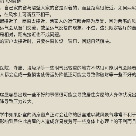
窗户的窗距
，自己家的窗与隔壁人家的窗是对着的，而且距离很接近。如果两
定，在风水上可谓互不相干。
可谓接近了。两窗太接近，两家人的运气都会略为反复，因为两宅的
运气会从窗门交流，故呈运气反复的现象。不过，这只限定客厅的
是相对，距离接近也不成问题。
的窗户太接近时，只要在窗位设一窗帘，问题自然解决。
医院、寺庙、垃圾场等一些阴气比较重的地方不然很可能阴气会顺
人都会造成一些损害使得运势降低还可能会导致你破财等一些不好
房屋容易出现一些不好的事情很可能会导致居住房屋的人身体状况
降导致压力过大。
学中如果卧室的两扇窗户正对会让你的卧室难以藏风聚气非常不利
影响到居住此房屋的人造成容易疲劳等一些身体上心理上的不利而