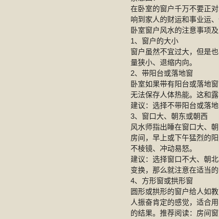
在卧室的窗户千万不要正对
响到家人的财运和事业运、
卧室窗户风水的注意事项及
1、窗户的大小
窗户虽然不宜过大，但是也
量狭小、退缩内向。
2、带阳台或落地窗
卧室如果带有阳台或落地窗
无法保存人体热能。这和露
建议：选择不带阳台或落地
3、窗口大、朝东或朝西
风水师指出睡在窗口大、朝
房间，早上或下午猛烈的阳
不棱镜、冲动易怒。
建议：选择窗口不大、朝北
变换，那么就注意在适当的
4、方形窗或拱形窗
圆形或拱形的窗户给人如教
人振奋肯定的感觉，适合用
的结果。推荐阅读：房间窗