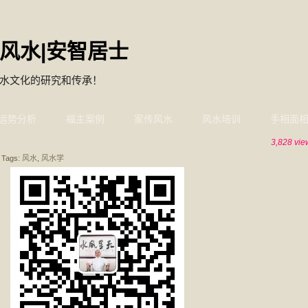
风水|安智居士
水文化的研究和传承！
运势分析
福主案例
家传风水
风水培训
手相面
3,828 vie
Tags:
风水
,
风水学