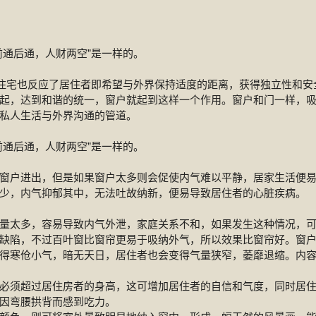
前通后通，人财两空”是一样的。
”住宅也反应了居住者即希望与外界保持适度的距离，获得独立性和安
起，达到和谐的统一，窗户就起到这样一个作用。窗户和门一样，
私人生活与外界沟通的管道。
前通后通，人财两空”是一样的。
窗户进出，但是如果窗户太多则会促使内气难以平静，居家生活便
少，内气抑郁其中，无法吐故纳新，便易导致居住者的心脏疾病。
量太多，容易导致内气外泄，家庭关系不和，如果发生这种情况，
缺陷，不过百叶窗比窗帘更易于吸纳外气，所以效果比窗帘好。窗
得寒伧小气，暗无天日，居住者也会变得气量狭窄，萎靡退缩。内
必须超过居住房者的身高，这可增加居住者的自信和气度，同时居
因弯腰拱背而感到吃力。