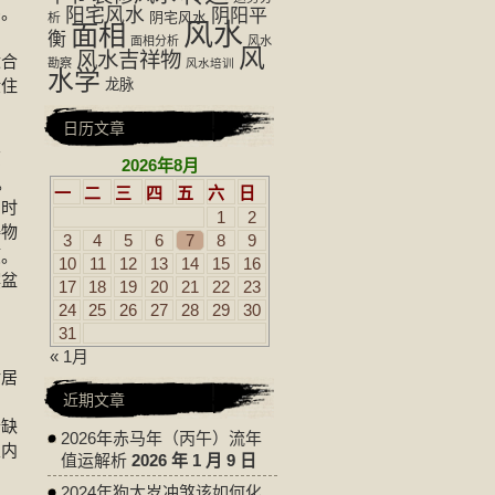
宅。
阳宅风水
阴阳平
阴宅风水
析
风水
面相
衡
面相分析
风水
风
风水吉祥物
适合
勘察
风水培训
水学
般住
龙脉
日历文章
原
2026年8月
。
一
二
三
四
五
六
日
窗时
1
2
碍物
3
4
5
6
7
8
9
顺。
10
11
12
13
14
15
16
摆盆
17
18
19
20
21
22
23
24
25
26
27
28
29
30
31
窗
« 1月
对居
近期文章
个缺
2026年赤马年（丙午）流年
屋内
值运解析
2026 年 1 月 9 日
2024年狗太岁冲煞该如何化