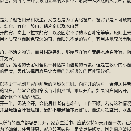
颜色，则可将室外景致明显地纳入窗中，形成一幅天然的风景画，
是为了遮挡阳光和灰尘，又或者是为了美化窗户，窗帘都是不可缺
、纱帘、竹帘、胶帘、铝片帘以及木帘等。
开的帘，向上下拉卷的帘，以及固定不动的木百叶帘等等。原则上
用地质较厚而颜色较深的帘，而阳光不足的窗户，宜用质地较薄而
角、不洁之物等，而且相距甚近，那便应在窗户安装木质百叶窗，
开为宜。
窗帘，落地的长帘可营造一种恬静而温暖的气氛。但是在较小的小
的程度，因此选择用容易让大量的光线透过的百叶窗较好。
以不要干扰到开窗户前后的区域为原则。向内开的窗户，会使居住
的窗户，经常会被窗帘或百叶窗挡到，难以开启。如果窗户向内开
加强这个区域的能量。
开一半，无法全开，会使居住者有志难伸，工作不顺。若有这种情
并且悬挂百叶窗遮挡，最好不要悬挂布质窗帘，窗边可摆盆景、水
确保所有的窗户都容易打开，家庭生活中，应该保持每天开窗一次，让
为了确保居住者健康，窗户如有破损一定要尽快修复，因为窗户破