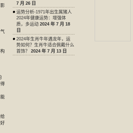
7 月 26 日
易影
运势分析-1971年出生属猪人
2024年健康运势：增强体
质，多运动
2024 年 7 月 18
日
得气
2024年生肖牛年遇龙年，运
势如何？生肖牛适合佩戴什么
结构
首饰？
2024 年 7 月 13 日
的
变得
可能
则给
最好