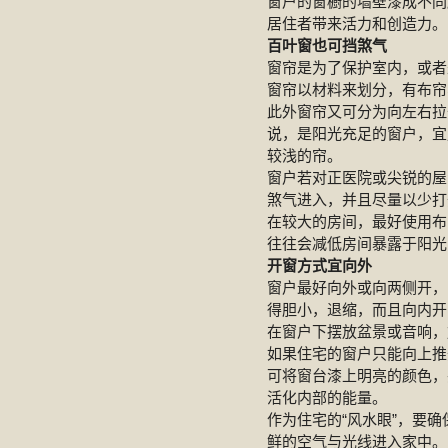
窗户的窗橱的墙壁漆成不同
居住者带来活力和创造力。
百叶窗也可挡煞气
窗帘是为了保护室内，或者
窗帘以材料来划分，有布帘
此外窗帘又可分为向左右拉
说，是阳光充足的窗户，宜
较浅的帘。
窗户若对正医院或尖锐的屋
煞气进入，并且尽量以少打
在较大的房间，最好使用布
往往会减低房间暴露于阳光
开窗方式宜向外
窗户最好向外或向两侧开，
得胆小，退缩，而且向内开
在窗户下摆放盆景或音响，
如果住宅的窗户只能向上推
可将窗台漆上明亮的颜色，
活化内部的能量。
作为住宅的“风水眼”，要
鲜的空气与光线进入家中。