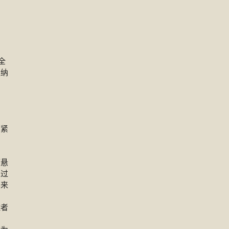
全
吸纳
易紧
可悬
户过
容来
住者