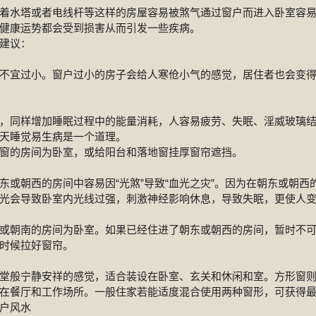
着水塔或者电线杆等这样的房屋容易被煞气通过窗户而进入卧室容
健康运势都会受到损害从而引发一些疾病。
建议：
不宜过小。窗户过小的房子会给人寒伧小气的感觉，居住者也会变
，同样增加睡眠过程中的能量消耗，人容易疲劳、失眠、淫威玻璃
天睡觉易生病是一个道理。
窗的房间为卧室，或给阳台和落地窗挂厚窗帘遮挡。
东或朝西的房间中容易因“光煞”导致“血光之灾”。因为在朝东或朝西
光会导致卧室内光线过强，刺激神经影响休息，导致失眠，更使人
或朝南的房间为卧室。如果已经住进了朝东或朝西的房间，暂时不
时候拉好窗帘。
堂般宁静安祥的感觉，适合装设在卧室、玄关和休闲和室。方形窗
在餐厅和工作场所。一般住家若能适度混合使用两种窗形，可获得
户风水