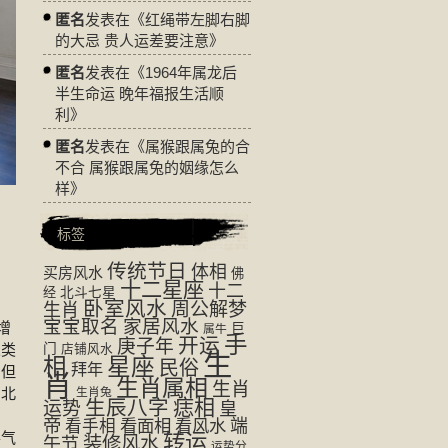
匿名
发表在《
红绳带左脚右脚
的大忌 贵人运差要注意
》
匿名
发表在《
1964年属龙后
半生命运 晚年福报生活顺
利
》
匿名
发表在《
属猴跟属兔的合
不合 属猴跟属兔的姻缘怎么
样
》
标签
传统节日
体相
买房风水
佛
十二星座
十二
经
北斗七星
卧室风水
周公解梦
生肖
宝宝取名
家居风水
增
巨
属牛
手
开运
庚子年
人类
门
店铺风水
生
相
星座
民俗
拜年
。但
肖
生肖属相
生肖
与北
生肖兔
生辰八字
痣相
运势
皇
帝
看面相
看风水
端
看手相
得气
转运
装修风水
午节
运势分