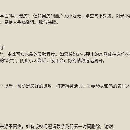
学言“明厅暗房”，但如果房间窗户太小或无，则空气不对流，阳光不
，易使人头痛昏沉、脾气暴躁。
插手
”，由此可知水晶的灵验程度。如果将约3～5厘米的水晶放在床位枕
的“流气”，防止小人靠近，或许会让你的情敌远远离开。
了以后，预防是最好的进攻，打造精神活力，夫妻琴瑟和鸣的家居
来源于网络，如有版权问题请联系我们第一时间删除，谢谢！