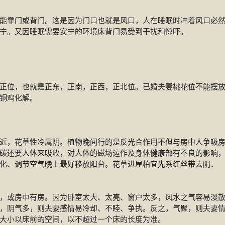
能靠门或背门。这是因为门口也就是风口，人在睡眠时冲着风口必
宁。又因睡眠需要安宁的环境床背门易受到干扰和惊吓。
正位，也就是正东，正南，正西，正北位。已婚夫妻桃花位不能摆
铜鸡化解。
近，花草性冷属阴。植物晚间行的是反光合作用不但与房中人争吸
碳还要人体来吸收，对人体的磁场运作及身体健康部有不良的影响
化、调节空气晚上最好移放阳台。花草进屋柏宜先系红丝带去阴．
，或房中有房。因为卧室太大、太亮、窗户太多，风水之气容易淡
，阴气多，则夫妻感情易冷却、不睦、争执。反之，气聚，则夫妻
大小以床前的空间，以不超过一个床的长度为准。