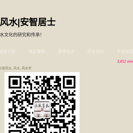
风水|安智居士
水文化的研究和传承！
运势分析
福主案例
家传风水
风水培训
手相面
3,852 vie
卧室风水
,
风水
,
风水学