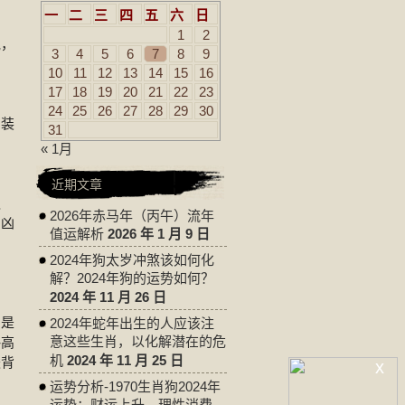
一
二
三
四
五
六
日
反
1
2
说，
3
4
5
6
7
8
9
10
11
12
13
14
15
16
17
18
19
20
21
22
23
24
25
26
27
28
29
30
用装
31
« 1月
近期文章
之
2026年赤马年（丙午）流年
如凶
值运解析
2026 年 1 月 9 日
2024年狗太岁冲煞该如何化
解？2024年狗的运势如何？
2024 年 11 月 26 日
的是
2024年蛇年出生的人应该注
意这些生肖，以化解潜在的危
略高
机
2024 年 11 月 25 日
酸背
x
运势分析-1970生肖狗2024年
运势：财运上升，理性消费