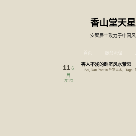
香山堂天星
安智居士致力于中国风
首页
服务流程
害人不浅的卧室风水禁忌
11
6
Bai, Dan Post in
卧室风水
，Tags:
月
2020