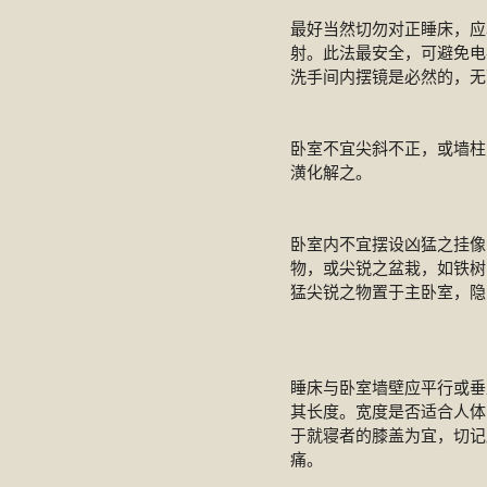
最好当然切勿对正睡床，应
射。此法最安全，可避免电
洗手间内摆镜是必然的，无
卧室不宜尖斜不正，或墙柱
潢化解之。
卧室内不宜摆设凶猛之挂像
物，或尖锐之盆栽，如铁树
猛尖锐之物置于主卧室，隐
睡床与卧室墙壁应平行或垂
其长度。宽度是否适合人体
于就寝者的膝盖为宜，切记
痛。