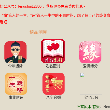
众号：fengshui12306 ，获取更多免费算命信息~
，“命”管人的一生，“运”管人一生中的不同时期，想了解自己的终身
看吧！
精品测算
今年运势
姓名配对
爱情缘分
事业财运
八字合婚
宝宝起名
卧室风水 有梁
：Next