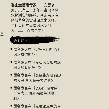
香山堂首席专家
——安智老
师，具有三十多年丰富现场风
水勘测实战经验，系东南沿海
区域著名的实战派风水大师，
当代香山堂天星风水掌门
人。.....
（点击全文）
注意
近期评论
匿名
发表在《
家里三门相通对
风水有何影响
》
匿名
发表在《
没有床头板的床
对运势有何危害
》
匿名
发表在《
红绳带左脚右脚
的大忌 贵人运差要注意
》
匿名
发表在《
1964年属龙后
半生命运 晚年福报生活顺
利
》
匿名
发表在《
属猴跟属兔的合