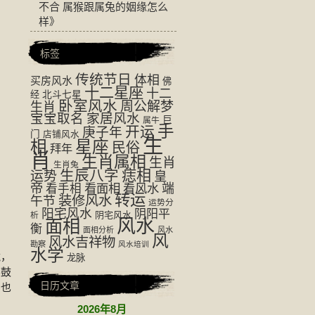
不合 属猴跟属兔的姻缘怎么
样
》
标签
传统节日
体相
买房风水
佛
十二星座
十二
经
北斗七星
卧室风水
周公解梦
生肖
宝宝取名
家居风水
巨
属牛
手
开运
庚子年
门
店铺风水
生
相
星座
民俗
拜年
肖
生肖属相
生肖
生肖兔
生辰八字
痣相
运势
皇
帝
看面相
看风水
端
看手相
转运
装修风水
午节
运势分
阳宅风水
阴阳平
阴宅风水
析
风水
面相
衡
面相分析
风水
风
风水吉祥物
勘察
风水培训
水学
镜，
龙脉
不鼓
日历文章
，也
2026年8月