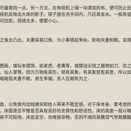
尽量靠则一点。另一方法，在电视机上铺一块漂亮的布，便可防止
视机反映出大床的影子。镜子放在洗手间内，乃应其金水。一般来
可抗拒。但镜太多，便要小心。
之角太凸出，夫妻容易口角、为小事情起争执，影响夫妻和睦。宜
图画，或标本摆饰，如老虎、老鹰等，或摆设尖锐之器物如刀、剑
、仙人掌等。因为万物有其形，就有其象，有其象就有其意，所以
喻暗指夫妻不睦，易生争端。吾人应避免为之．
直，以免室内动线唐突和给人带来不稳定感。对于床本身，要考虑
，床面是否平整是否具有良好的支撑性和舒适性。床的高度一般以
床不可贴地。床底宜空，勿堆放杂物，否则不通风易蘸湿气导致腰