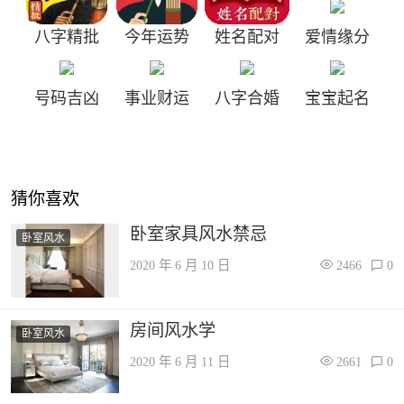
八字精批
今年运势
姓名配对
爱情缘分
号码吉凶
事业财运
八字合婚
宝宝起名
猜你喜欢
卧室家具风水禁忌
卧室风水
2020 年 6 月 10 日
2466
0
房间风水学
卧室风水
2020 年 6 月 11 日
2661
0