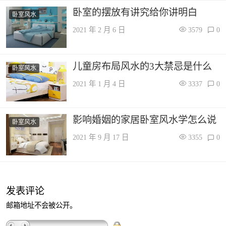
卧室的摆放有讲究给你讲明白
卧室风水
2021 年 2 月 6 日
3579
0
儿童房布局风水的3大禁忌是什么
卧室风水
2021 年 1 月 4 日
3337
0
影响婚姻的家居卧室风水学怎么说
卧室风水
2021 年 9 月 17 日
3355
0
发表评论
邮箱地址不会被公开。