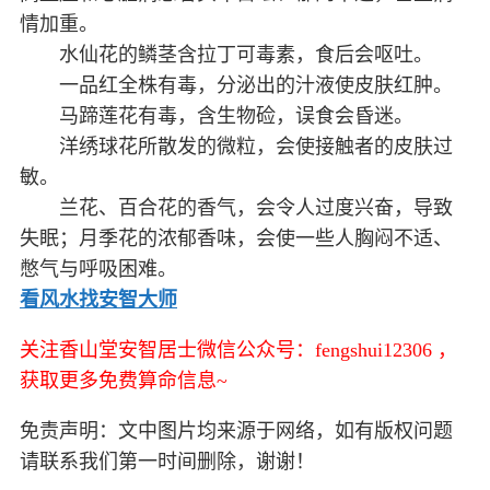
情加重。
水仙花的鳞茎含拉丁可毒素，食后会呕吐。
一品红全株有毒，分泌出的汁液使皮肤红肿。
马蹄莲花有毒，含生物硷，误食会昏迷。
洋绣球花所散发的微粒，会使接触者的皮肤过
敏。
兰花、百合花的香气，会令人过度兴奋，导致
失眠；月季花的浓郁香味，会使一些人胸闷不适、
憋气与呼吸困难。
看风水找安智大师
关注香山堂安智居士微信公众号：fengshui12306 ，
获取更多免费算命信息~
免责声明：文中图片均来源于网络，如有版权问题
请联系我们第一时间删除，谢谢！