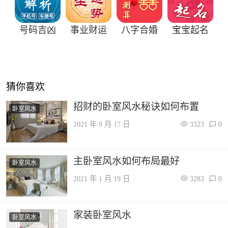
号码吉凶
事业财运
八字合婚
宝宝起名
猜你喜欢
招财的卧室风水秘诀如何布置
卧室风水
2021 年 9 月 17 日
3323
0
主卧室风水如何布局最好
卧室风水
2021 年 1 月 19 日
3283
0
家装卧室风水
卧室风水