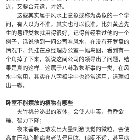
近，又要合元运，才好。
这些其实属于风水上意象或称为类象的一个学
问，有人以为不准，其实也可以很准。比如黄鉴先
生的易理类象就用得很好，记得曾经看过他的一个
例子，话说他到一间公司看风水，在没有开罗盘的
情况下，凭挂在总经理办公室一幅鸟图，看到有一
个角掉了下来，就说这间公司的领导出了问题，结
果是真的这样。这属于八卦取象断事的一类，在风
水中常用，其实在八字相学中也经常运用，道理如
出一辙。
卧室不能摆放的植物有哪些
夹竹桃分泌出的液体，会使人中毒，昏昏欲
睡、智力下降；
夜来香晚上散发出大量刺激嗅觉的微粒，会使
高血压和心脏病患者头晕目眩、郁闷不适，甚至病