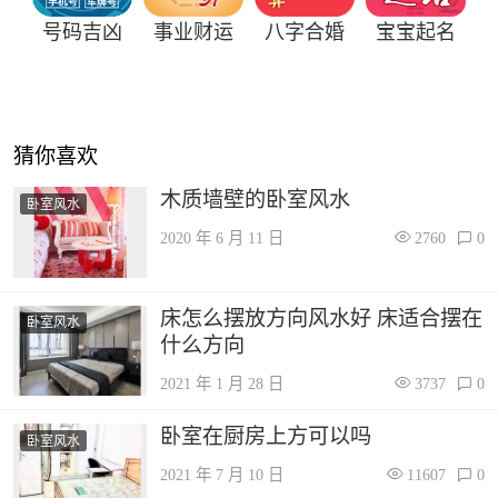
号码吉凶
事业财运
八字合婚
宝宝起名
猜你喜欢
木质墙壁的卧室风水
卧室风水
2020 年 6 月 11 日
2760
0
床怎么摆放方向风水好 床适合摆在
卧室风水
什么方向
2021 年 1 月 28 日
3737
0
卧室在厨房上方可以吗
卧室风水
2021 年 7 月 10 日
11607
0