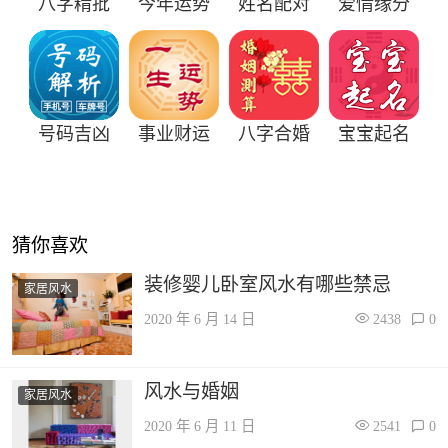
八字精批
今年运势
姓名配对
爱情缘分
号码吉凶
事业财运
八字合婚
宝宝起名
猜你喜欢
装修婴儿卧室风水有哪些禁忌
家居风水
2020 年 6 月 14 日
2438
0
风水与婚姻
家居风水
2020 年 6 月 11 日
2541
0