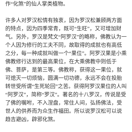
作“化煞”的仙人掌类植物。
许多人对罗汉松情有独衷，因为罗汉松兼顾两方面
的特点，因为四季常青，既可“生旺”，又可增加财
气。另外，罗汉是梵文“阿罗汉”的略称，佛教认为一
个人因为修行的工夫不同，故取得的成就也有高低
之分，每一种成就叫做一个“果位”。阿罗汉果是小乘
佛教修行达到的最高果位，在大乘佛教中则低于
佛、菩萨，是第三等。佛教称，获得这一果位，就
可熄灭一切烦恼，圆满一切功德，永远不会在投胎
转世受所谓“生死轮回”之苦。获得阿罗汉果位的人叫
“阿罗汉”，简称“罗汉”。著名的十八罗汉，传说是受
了佛的嘱咐，不入涅盘，常住人间，弘扬佛法，受
世人的供养而为众生作福田。所以说罗汉松可以说
趋吉避凶，辟邪化煞。