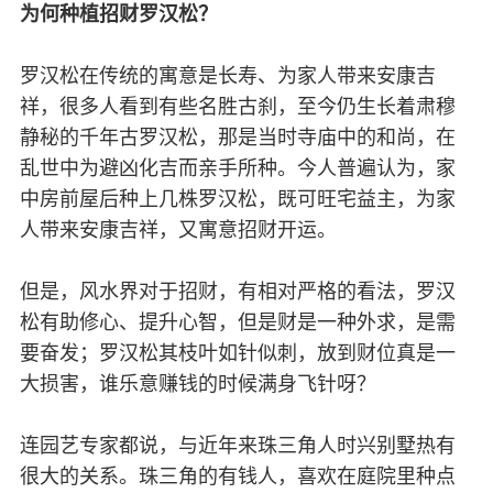
为何种植招财罗汉松？
罗汉松在传统的寓意是长寿、为家人带来安康吉
祥，很多人看到有些名胜古刹，至今仍生长着肃穆
静秘的千年古罗汉松，那是当时寺庙中的和尚，在
乱世中为避凶化吉而亲手所种。今人普遍认为，家
中房前屋后种上几株罗汉松，既可旺宅益主，为家
人带来安康吉祥，又寓意招财开运。
但是，风水界对于招财，有相对严格的看法，罗汉
松有助修心、提升心智，但是财是一种外求，是需
要奋发；罗汉松其枝叶如针似刺，放到财位真是一
大损害，谁乐意赚钱的时候满身飞针呀？
连园艺专家都说，与近年来珠三角人时兴别墅热有
很大的关系。珠三角的有钱人，喜欢在庭院里种点