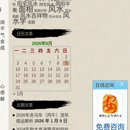
阳宅风水
阴阳平
阴宅风水
析
风水
面相
情
衡
面相分析
风水
风
风水吉祥物
偏
勘察
风水培训
水学
宽阔
龙脉
运不
日历文章
聚气
必会
2026年8月
形成
一
二
三
四
五
六
日
1
2
3
4
5
6
7
8
9
10
11
12
13
14
15
16
17
18
19
20
21
22
23
从
24
25
26
27
28
29
30
x
己心
31
妻感
« 1月
化解
近期文章
2026年赤马年（丙午）流年
一
值运解析
2026 年 1 月 9 日
纠
2024年狗太岁冲煞该如何化