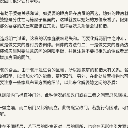
悦因而很少会有争吵。
有助于婆媳关系和谐。如婆婆的睡房是在房屋的西边，媳妇的睡房
婆媳是分住在两栋屋子里面的，这样就要以媳妇的方位来看了。假
那么婆婆的房屋就应该在东北，这样婆媳关系便会很和谐。
造成阴气过重，这样的话家庭很容易失和。而要化解两阴性之冲斗
就是做丈夫的要付责去调停。调停的方法有二：一是做丈夫的要两
装修房屋时要注意房间的阴阳平衡，并且注意不要把祖先的像或者
增加房间的阴气。
餐的食品。由于餐厅是进食的区域，所以跟家庭的和谐大有关系。
的照明，以增加火行的能量，蓄积阳气。另外，在此处放置植物也
要注意一些家具布置方面的细节，以此来化解婆媳之间的矛盾：
且厕所内马桶直冲门外，此种情况必须改门或在二者之间置屏风阻挡
一壁之隔，而二扇门又比邻而立。此情况宜改门，若施行有困难，可
解。
住在不同楼层，若下层的卧室正对上层的厕所，也会在无形中引发双