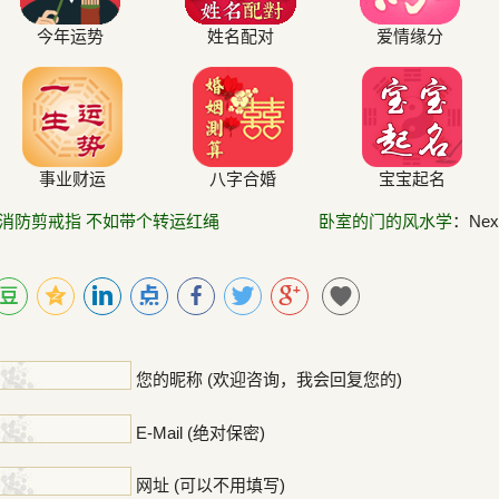
今年运势
姓名配对
爱情缘分
事业财运
八字合婚
宝宝起名
助消防剪戒指 不如带个转运红绳
卧室的门的风水学
：Next
！
您的昵称 (欢迎咨询，我会回复您的)
E-Mail (绝对保密)
网址 (可以不用填写)