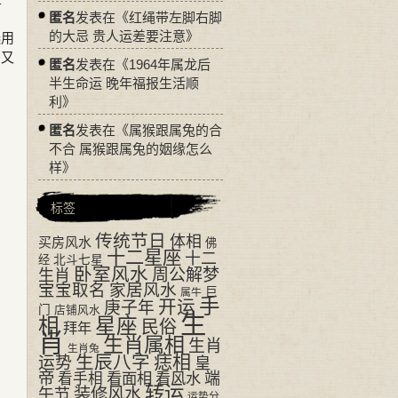
匿名
发表在《
红绳带左脚右脚
。
的大忌 贵人运差要注意
》
选用
，又
匿名
发表在《
1964年属龙后
半生命运 晚年福报生活顺
利
》
匿名
发表在《
属猴跟属兔的合
不合 属猴跟属兔的姻缘怎么
样
》
标签
传统节日
体相
买房风水
佛
十二星座
十二
经
北斗七星
卧室风水
周公解梦
生肖
宝宝取名
家居风水
巨
属牛
手
开运
庚子年
门
店铺风水
生
相
星座
民俗
拜年
肖
生肖属相
生肖
生肖兔
生辰八字
痣相
运势
皇
帝
看面相
看风水
端
看手相
转运
装修风水
午节
运势分