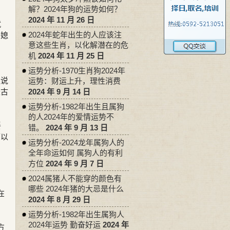
解？2024年狗的运势如何？
2024 年 11 月 26 日
就
2024年蛇年出生的人应该注
如媳
意这些生肖，以化解潜在的危
机
2024 年 11 月 25 日
，
运势分析-1970生肖狗2024年
边说
运势：财运上升，理性消费
是古
2024 年 9 月 14 日
运势分析-1982年出生且属狗
的人2024年的爱情运势不
餐
错。
2024 年 9 月 13 日
可以
运势分析-2024龙年属狗人的
全年命运如何 属狗人的有利
方位
2024 年 9 月 7 日
。
2024属猪人不能穿的颜色有
哪些 2024年猪的大忌是什么
在
2024 年 8 月 29 日
运势分析-1982年出生属狗人
2024年运势 勤奋好运
2024 年
方