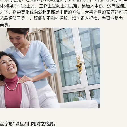
休;横梁于书桌上方，工作上受到上司责难，易遭人中伤，运气阻滞
之下，将梁美化或隐藏起来都是不错的方法。大梁外露的家庭还可
艺品缠绕于梁上，既能防不和扯后腿，增加贵人提携，为事业助力
美事。
“品字形”以及四门相对之格局。