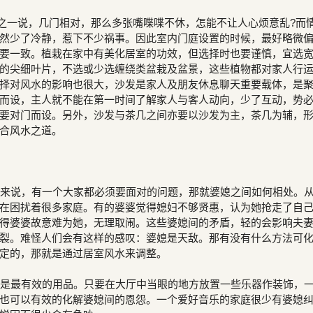
之一说，几门相对，那么多张嘴喋喋不休，怎能不让人心烦意乱?而
然少了冷静，惹下不少祸事。因此室内门庭设置的时候，最好略微
要一致。植栽在家中有美化居室的功效，但选择时也要谨慎，宜选
的尖细叶片，不选或少选缠绕类盆栽及盆景，这些植物都对家人行
择对风水的影响也很大，沙发是家人及朋友休息聊天重要载体，是
而设，主人就不能在第一时间了解家人与客人动向，少了互动，势
要对门而设。另外，沙发与茶几之间亦要以沙发为主，茶几为辅，
合风水之道。
来说，有一个大家都必须要面对的问题，那就婆媳之间如何相处。
在困扰着很多家庭。有的婆婆觉得媳妇不够贤惠，认为她抢走了自
得婆婆故意难为她，无理取闹。这些婆媳间的矛盾，轻的会影响夫
裂。难怪人们会有这样的感叹：婆媳是天敌。那有没有什么方法可
定的，那就是通过居室风水来调整。
是最有效的用品。只要在大厅中当眼的地方放置一些乐器作装饰，
也可以有效的化解婆媳间的恩怨。一个爱好音乐的家庭很少有婆媳