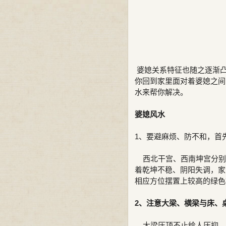
婆媳关系特征也随之逐渐凸
你回到家里面对着婆媳之间
水来帮你解决。
婆媳风水
1、要避麻烦、防不和，首
西北干宫、西南坤宫分别
着乾坤不稳、阴阳失调，家
相应方位摆置上较高的绿色
2、注意大梁、横梁与床、
大梁压顶不止给人压抑、