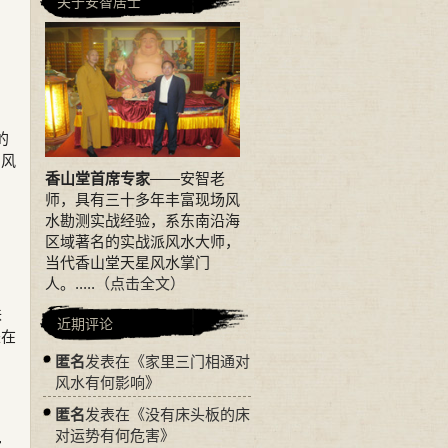
关于安智居士
的
，风
香山堂首席专家
——安智老
师，具有三十多年丰富现场风
水勘测实战经验，系东南沿海
区域著名的实战派风水大师，
当代香山堂天星风水掌门
人。.....
（点击全文）
味
近期评论
是在
匿名
发表在《
家里三门相通对
风水有何影响
》
匿名
发表在《
没有床头板的床
对运势有何危害
》
室