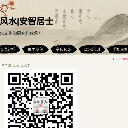
风水|安智居士
水文化的研究和传承！
运势分析
福主案例
家传风水
风水培训
手相面
4,506 vie
阴阳平衡
,
风水
,
风水学