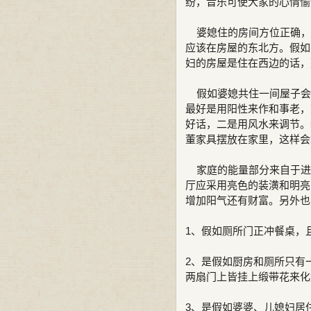
纷，音乐可使大家的心情愉
婆媳住的房间方位正确，
应该在房屋的东北方。假如
妇的房屋是住在西边的话，
假如婆媳共住一间屋子会
最好是用阳性来作和事老，
好话，二是用风水来调节。
董家具摆放在家里，这样会
家庭的能量部分来自于进
厅应采用亮色的装潢和明亮
增加阳气还有财富。另外也
1、假如厕所门正冲餐桌，
2、是假如厨房和厕所只有
两扇门上皆挂上缎带花来化
3、是假如婆婆、儿媳妇居