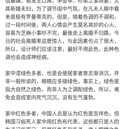
情暴躁，易发生口角，争是非、吵架之事频繁；尤
其新婚夫妇，为了调节闺中气氛，在凡夫人眼中看
来是极有罗曼蒂克的，但是，随着色调的不调和，
过一段时间後，两人心情会产生莫名其妙的心火，
容易为芝麻小事吵不完，最後走上离婚不归路，今
日的社会离婚率这麽惊人，与此因素也占了很大，
所以，设计师们应该注意，最好不用此色，此种色
调也会造成神经病。
家中漆绿色多者，也是会使居家者意志渐消沉，并
非一般所说的，眼睛应多接绿色，事实上，绿色是
指大自然之绿色，而非人为之调配绿色，所以，难
免会造成室内死气沉沉，没有生气蓬勃。
家中红色多者，中国人总是认为红色是吉祥色，但
韩国习俗死人家中用红色布代表，这些都只是人的