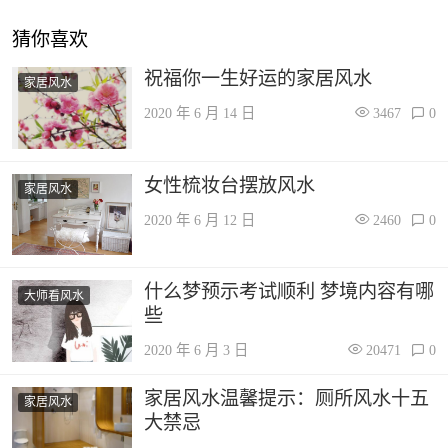
猜你喜欢
祝福你一生好运的家居风水
家居风水
2020 年 6 月 14 日
3467
0
女性梳妆台摆放风水
家居风水
2020 年 6 月 12 日
2460
0
什么梦预示考试顺利 梦境内容有哪
大师看风水
些
2020 年 6 月 3 日
20471
0
家居风水温馨提示：厕所风水十五
家居风水
大禁忌