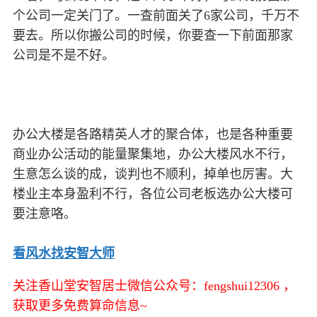
个公司一定关门了。一查前面关了6家公司，千万不
要去。所以你搬公司的时候，你要查一下前面那家
公司是不是不好。
办公大楼是各路精英人才的聚合体，也是各种重要
商业办公活动的能量聚集地，办公大楼风水不行，
生意怎么谈的成，谈判也不顺利，掉单也厉害。大
楼业主本身盈利不行，各位公司老板选办公大楼可
要注意咯。
看风水找安智大师
关注香山堂安智居士微信公众号：fengshui12306 ，
获取更多免费算命信息~