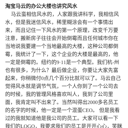
淘宝马云的办公大楼也讲究风水
马云蛮相信风水的，人家跟我讲科学，我相信风
水，但是我迷信风水，稀里糊涂会有一个事情出
来，而且记住一下风水的第一个原理，改变千万要
注意，搬新房子往往会开始倒霉而且任何城市你在
当地说我要建一个当地最高的大楼，这种公司都倒
霉，我统计了一下，这个企业的大楼是最高的，他
一定是倒霉的。纽约的9·11是一个典型。我们杭-州
也有很多，为什么？最后做企业，你要让大家先富
起来，你稍微付0点几个百分比就可以了。马云自己
觉得风水就是调节气氛，一个人你到了一个公司去
的时候，我的管理风格喜欢叫人，我到了公司里
面，我肯定叫不出来了。当然叫得出2000多名员工
的名字的时候，他一定是一个混蛋CEO。 但是我看
过的我就知道他是我公司的员工。大家可以看一下
我们的LOGO，我要求我们的员工是开开心心，笑眯