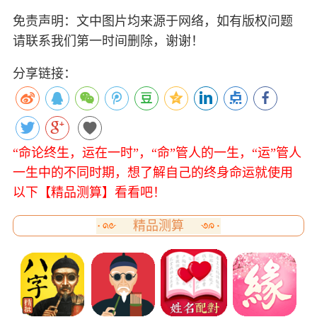
免责声明：文中图片均来源于网络，如有版权问题
请联系我们第一时间删除，谢谢！
分享链接：
“命论终生，运在一时”，“命”管人的一生，“运”管人
一生中的不同时期，想了解自己的终身命运就使用
以下【精品测算】看看吧！
精品测算