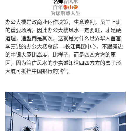
办公大楼是政商业运作决策，生意谈判，员工上班
的重要场所，因此办公大楼风水一定要旺，才是硬
道理，造型倒是其次，这就是为什么世界华人首富
李嘉诚的办公大楼总部—-长江集团中心，不跟旁边
的中银大厦比高度，比样子，而是四四方方的原
因，因为笃信风水的李嘉诚知道四四方方的盒子形
大厦可抵挡中国银行的煞气。