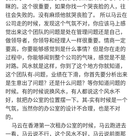
眯的。这个很重要，如果你找一个哭丧脸的人，往
往会失败的。没有麻烦他就哭丧脸了。 所以马云在
公司走的时候，发现这个气氛不对，你应该马上感
觉出来这个团队的问题是处在管理问题还是自己，
做领导者，你领导和经理人一样很重要。情商一定
要高，你要能够感觉到是什么事情？但是你在走的
过程中，你能够闻到整个公司的气味，感觉是不是
对路。风水就是这样，你到了这个地方你就知道，
这个团队有-问题，业绩在下滑，你首先要分析出来
是生意出了问题？还是什么问题？等你知道问题的
时候。有的时候说换风水，有人都说这个风水不
好，就把办公室的位置摆一下。其-实有时候是一个
气氛，当然你的办公室的设计不合理，也是不对
的。
马云在香港第一次租办公室的时候，马云跑进去
一看，马云说不行，这个风水不好，马云说前面那