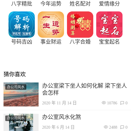
八字精批
今年运势
姓名配对
爱情缘分
号码吉凶
事业财运
八字合婚
宝宝起名
猜你喜欢
办公室梁下坐人如何化解 梁下坐人
办公司风水
会怎样
2020 年 11 月 14 日
10786
0
办公室风水化煞
办公司风水
2020 年 6 月 14 日
2488
0