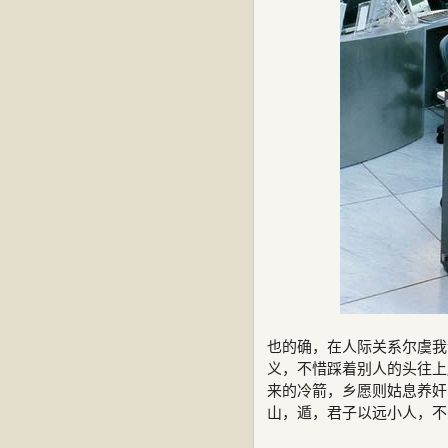
也的确，在人际关系尔虞我
义，不惜踩着别人的头往上
来的冷箭，乡愿则姑息养奸
山，遁，君子以远小人，不