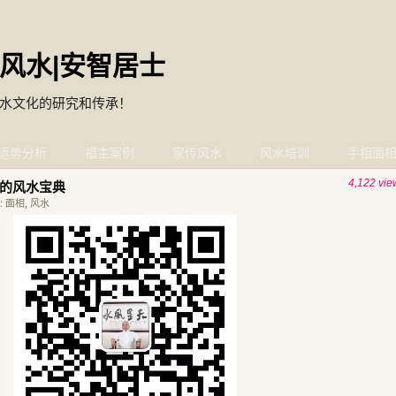
风水|安智居士
水文化的研究和传承！
运势分析
福主案例
家传风水
风水培训
手相面
4,122 vie
的风水宝典
:
面相
,
风水