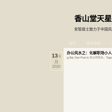
香山堂天星
安智居士致力于中国风
首页
服务流程
办公风水之：化解职场小人
13
6
Bai, Dan Post in
办公司风水
，Tags
月
2020