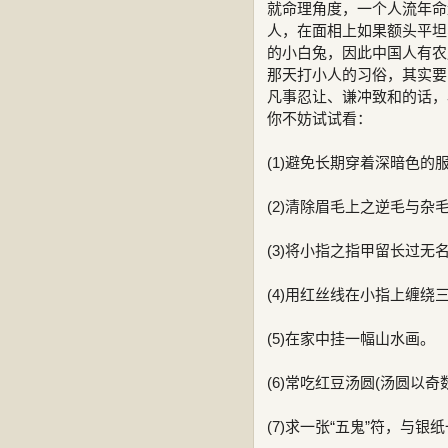
就命理角度，一个人流年命盘
人，在面相上如果额头平坦
的小白兔，因此中国人有农
那天打小人的习俗，其实要
凡事忍让、谦冲致和的话，
你不妨试试看：
(1)避免长期穿着深暗色
(2)清除眉毛上之逆毛与杂
(3)将小指之指甲留长过无
(4)用红丝线在小指上缠绕
(5)在家中挂一幅山水画。
(6)常吃红豆汤圆(汤圆以奇
(7)求一张“五鬼”符，与银