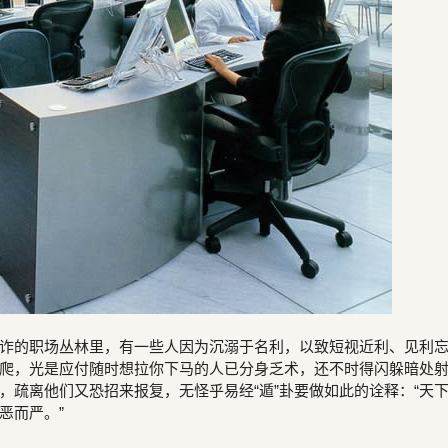
诈的职场丛林里，有一些人因为沉溺于名利，以致短视近利、见利
爬，光是应付随时想拉你下马的人已分身乏术，还不时得闪躲暗处
，疏离他们又恐招来报复，无怪乎易经“遁”卦要做如此的诠释：“天
恶而严。”