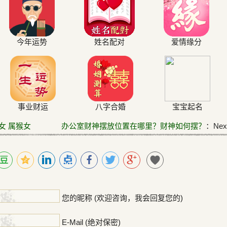
今年运势
姓名配对
爱情缘分
事业财运
八字合婚
宝宝起名
女 属猴女
办公室财神摆放位置在哪里？财神如何摆？
：Next
！
您的昵称 (欢迎咨询，我会回复您的)
E-Mail (绝对保密)