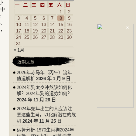
小
一
二
三
四
五
六
日
林中
1
2
蛰
3
4
5
6
7
8
9
转、
10
11
12
13
14
15
16
x
的，
17
18
19
20
21
22
23
24
25
26
27
28
29
30
31
« 1月
近期文章
2026年赤马年（丙午）流年
值运解析
2026 年 1 月 9 日
2024年狗太岁冲煞该如何化
解？2024年狗的运势如何？
2024 年 11 月 26 日
2024年蛇年出生的人应该注
意这些生肖，以化解潜在的危
机
2024 年 11 月 25 日
运势分析-1970生肖狗2024年
运势：财运上升，理性消费