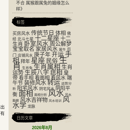
不合 属猴跟属兔的姻缘怎么
样
》
标签
传统节日
体相
买房风水
佛
十二星座
十二
经
北斗七星
卧室风水
周公解梦
生肖
宝宝取名
家居风水
巨
属牛
手
开运
庚子年
门
店铺风水
生
相
星座
民俗
拜年
肖
生肖属相
生肖
生肖兔
生辰八字
痣相
运势
皇
帝
看面相
看风水
端
看手相
转运
装修风水
午节
运势分
阳宅风水
阴阳平
阴宅风水
析
风水
面相
衡
面相分析
风水
风
风水吉祥物
忘
勘察
风水培训
水学
龙脉
射出
下有
日历文章
2026年8月