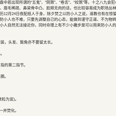
中若出现所谓的“五鬼”、“阴煞”、“卷舌”、“绞煞”等，十之八九会犯
、眉毛稀疏、鼻梁骨中凸、脸颊无肉的话，也比较容易成为职场丛
历12月24日夜配纸人于身，除夕焚之以防小人之说，道教也有在惊
防小人也不难，只要先调整自己的心态，能做到谨守正道、不为物
小人自然无法接近你，同时命理上有不少小撇步是可以用来防小人
的服装，头发、鬓角亦不要留太长。
毛。
名指的第二指节。
三圈。
数粒为宜)。
纸一并焚化。