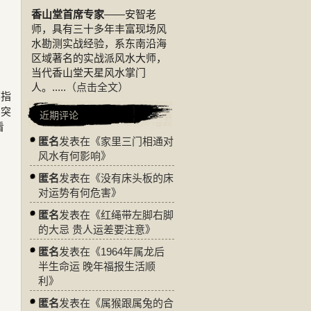
香山堂首席专家
——安智老
师，具有三十多年丰富现场风
水勘测实战经验，系东南沿海
区域著名的实战派风水大师，
当代香山堂天星风水掌门
人。.....
（点击全文）
郁指
冲突
近期评论
看
匿名
发表在《
家里三门相通对
风水有何影响
》
匿名
发表在《
没有床头板的床
对运势有何危害
》
匿名
发表在《
红绳带左脚右脚
的大忌 贵人运差要注意
》
匿名
发表在《
1964年属龙后
半生命运 晚年福报生活顺
利
》
匿名
发表在《
属猴跟属兔的合