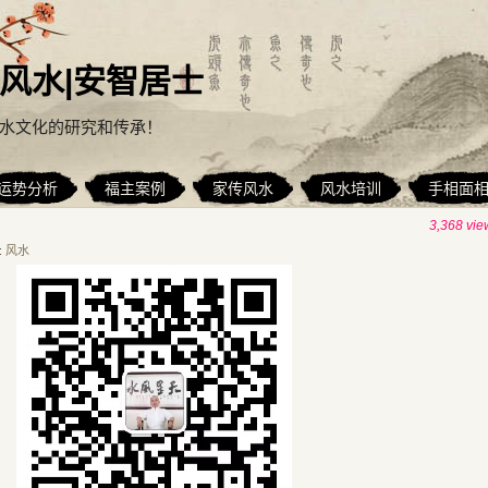
风水|安智居士
水文化的研究和传承！
运势分析
福主案例
家传风水
风水培训
手相面
3,368 vie
:
风水