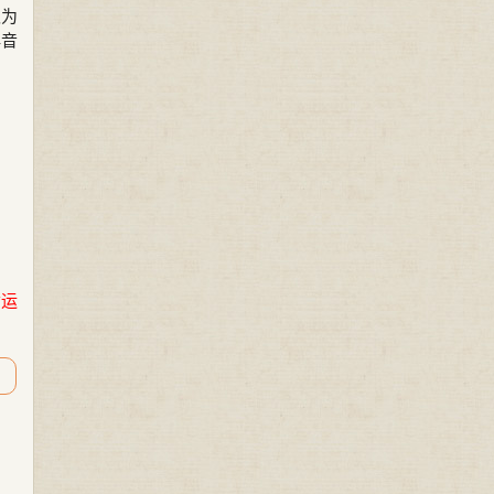
认为
典音
命运