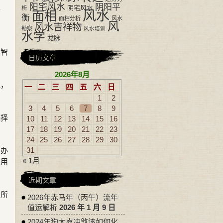
阳宅风水
阴阳平
其
阴宅风水
析
风水
面相
衡
面相分析
风水
风
风水吉祥物
勘察
风水培训
水学
龙脉
。
心智
日历文章
2026年8月
色，
一
二
三
四
五
六
日
1
2
3
4
5
6
7
8
9
选择
10
11
12
13
14
15
16
17
18
19
20
21
22
23
24
25
26
27
28
29
30
31
。办
« 1月
采用
近期文章
，所
2026年赤马年（丙午）流年
值运解析
2026 年 1 月 9 日
2024年狗太岁冲煞该如何化