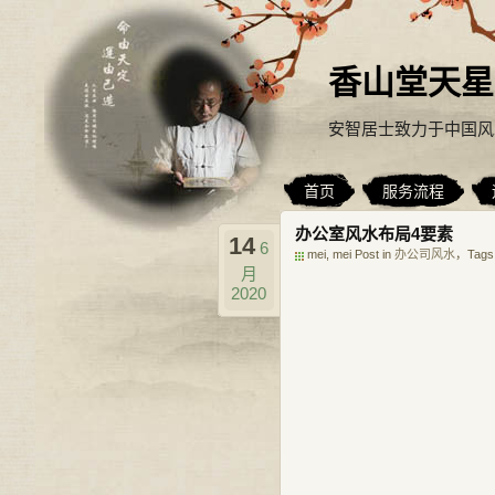
香山堂天星
安智居士致力于中国风
首页
服务流程
办公室风水布局4要素
14
6
mei, mei Post in
办公司风水
，Tags
月
2020