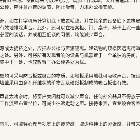
会有效率的。噪音既会分散注意力，增加工作成本，又容易造成工作
公楼，应注意声音的调节，防止噪音，力求办公楼安静。
源，如在打字机与计算机底下放置毛垫，并在其余的设备底下置橡
有效地排除声音。此外，还可以在档案柜、门、桌子、椅子上涂一
必要的谈话，养成相互低谈的习惯，均能减少声音。
源或太拥挤之处，应把办公楼与声源隔离。建筑物的顶楼因远离街
之处。另外，可将所有发现音响的设备与机器置于一个单独的房间
集中于一处，也较散置于办公楼各处为优。
壁均可采用防音板或吸音的物质，如地板采用地毯可吸收声音，挂
墙壁采用由多孔纤维状的矿物瓦及硬纸板制成的吸音板也有效。
声音太嘈杂时，将窗户关闭就可以减少声音。任何办公器具不得放
工作流程布置坐位，可减少往返走动之声。接待来宾，宜专设会客
音乐，可减轻心理与视觉上的疲劳感，减少精神上的紧张感，并带