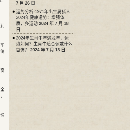
上
7 月 26 日
运势分析-1971年出生属猪人
2024年健康运势：增强体
皮
质，多运动
2024 年 7 月 18
些润
日
2024年生肖牛年遇龙年，运
势如何？生肖牛适合佩戴什么
道车
首饰？
2024 年 7 月 13 日
，倘
设窗
于金
室，
来愉