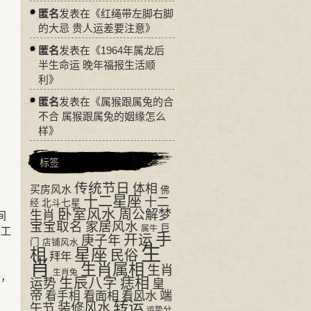
匿名
发表在《
红绳带左脚右脚
的大忌 贵人运差要注意
》
匿名
发表在《
1964年属龙后
半生命运 晚年福报生活顺
利
》
匿名
发表在《
属猴跟属兔的合
不合 属猴跟属兔的姻缘怎么
样
》
标签
传统节日
体相
买房风水
佛
十二星座
十二
经
北斗七星
卧室风水
周公解梦
生肖
间
宝宝取名
家居风水
巨
属牛
少工
手
开运
庚子年
门
店铺风水
生
相
星座
民俗
拜年
肖
生肖属相
生肖
生肖兔
一，
生辰八字
痣相
运势
皇
帝
看面相
看风水
端
看手相
转运
装修风水
午节
运势分