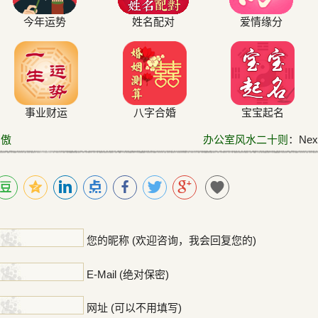
今年运势
姓名配对
爱情缘分
事业财运
八字合婚
宝宝起名
高傲
办公室风水二十则
：Next
！
您的昵称 (欢迎咨询，我会回复您的)
E-Mail (绝对保密)
网址 (可以不用填写)