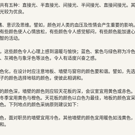
共有五种：直接光、半直接光、间接光、半间接光、直接间接光。
光较为优良。
绪、意识及思维。譬如，颜色对人类的血压及性情会产生重要的影响
有些颜色使人心情放松，有些颜色令人感觉郁闷，有些颜色能加速
智的活动。
，这些颜色令人心理上感到温暖与愉快；蓝色、紫色与绿色称为冷
、灰褐色与象牙色等淡色，令人有适度兴奋之感。
色化，在设计时应注意地板、墙壁与窗帘的颜色要和谐。譬如，先
子的颜色选择地毯的颜色，使彼此相调和。
的颜色深，墙壁的颜色则应较天花板的深，会议室宜用黄色或赤色
冬季宜用黄色与橙色。天花板的颜色以白色为最佳，地板的颜色宜
色。下列地点的颜色采纳原则建议如下：
色，面对职员的墙壁宜用冷色，其他墙壁的颜色宜用暖色如浅黄色
和。