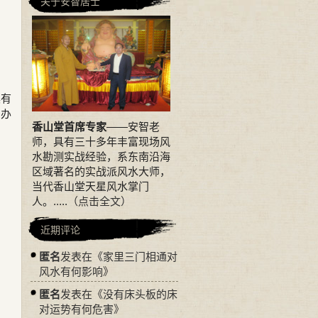
关于安智居士
具有
与办
香山堂首席专家
——安智老
师，具有三十多年丰富现场风
水勘测实战经验，系东南沿海
区域著名的实战派风水大师，
当代香山堂天星风水掌门
人。.....
（点击全文）
近期评论
匿名
发表在《
家里三门相通对
风水有何影响
》
匿名
发表在《
没有床头板的床
对运势有何危害
》