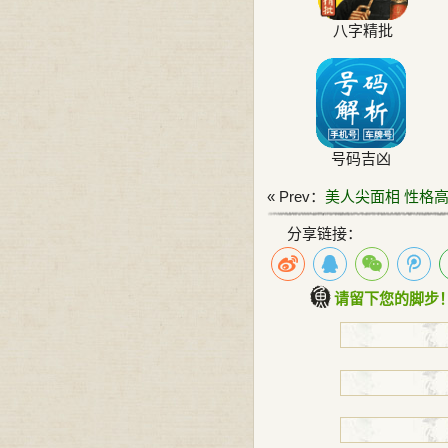
八字精批
号码吉凶
« Prev：
美人尖面相 性格
分享链接：
请留下您的脚步