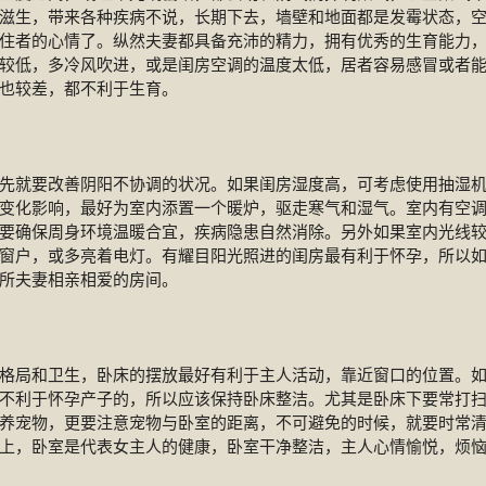
滋生，带来各种疾病不说，长期下去，墙壁和地面都是发霉状态，
住者的心情了。纵然夫妻都具备充沛的精力，拥有优秀的生育能力
较低，多冷风吹进，或是闺房空调的温度太低，居者容易感冒或者
也较差，都不利于生育。
先就要改善阴阳不协调的状况。如果闺房湿度高，可考虑使用抽湿
变化影响，最好为室内添置一个暖炉，驱走寒气和湿气。室内有空
要确保周身环境温暖合宜，疾病隐患自然消除。另外如果室内光线
窗户，或多亮着电灯。有耀目阳光照进的闺房最有利于怀孕，所以
所夫妻相亲相爱的房间。
格局和卫生，卧床的摆放最好有利于主人活动，靠近窗口的位置。
不利于怀孕产子的，所以应该保持卧床整洁。尤其是卧床下要常打
养宠物，更要注意宠物与卧室的距离，不可避免的时候，就要时常
上，卧室是代表女主人的健康，卧室干净整洁，主人心情愉悦，烦