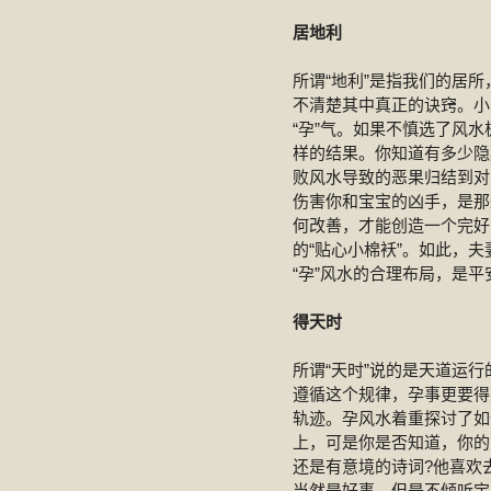
居地利
所谓“地利”是指我们的居
不清楚其中真正的诀窍。小
“孕”气。如果不慎选了风
样的结果。你知道有多少隐
败风水导致的恶果归结到对
伤害你和宝宝的凶手，是那
何改善，才能创造一个完好
的“贴心小棉袄”。如此，
“孕”风水的合理布局，是
得天时
所谓“天时”说的是天道运
遵循这个规律，孕事更要得
轨迹。孕风水着重探讨了如
上，可是你是否知道，你的
还是有意境的诗词?他喜欢
当然是好事，但是不倾听宝