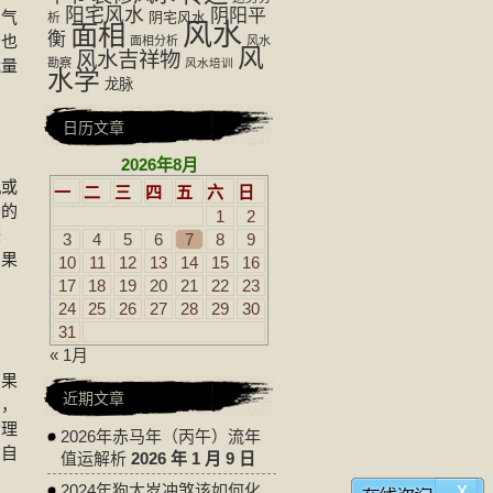
阳宅风水
阴阳平
空气
阴宅风水
析
风水
面相
衡
，也
面相分析
风水
风
风水吉祥物
能量
勘察
风水培训
水学
龙脉
日历文章
2026年8月
机或
一
二
三
四
五
六
日
调的
1
2
较
3
4
5
6
7
8
9
如果
10
11
12
13
14
15
16
17
18
19
20
21
22
23
24
25
26
27
28
29
30
31
« 1月
如果
近期文章
扫，
清理
2026年赤马年（丙午）流年
恼自
值运解析
2026 年 1 月 9 日
x
2024年狗太岁冲煞该如何化