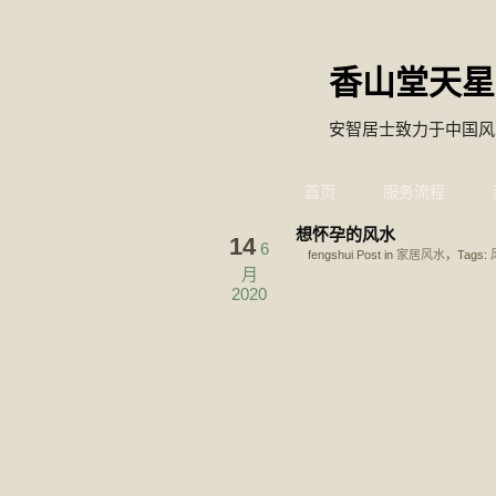
香山堂天星
安智居士致力于中国风
首页
服务流程
想怀孕的风水
14
6
fengshui Post in
家居风水
，Tags:
月
2020