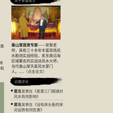
关于安智居士
香山堂首席专家
——安智老
所是
师，具有三十多年丰富现场风
水勘测实战经验，系东南沿海
区域著名的实战派风水大师，
地
当代香山堂天星风水掌门
的和
人。.....
（点击全文）
近期评论
匿名
发表在《
家里三门相通对
风水有何影响
》
匿名
发表在《
没有床头板的床
对运势有何危害
》