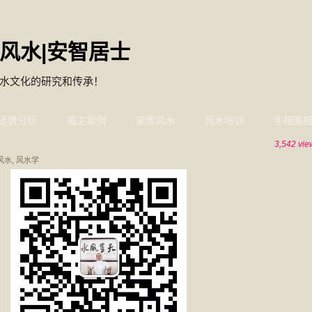
风水|安智居士
水文化的研究和传承！
运势分析
福主案例
家传风水
风水培训
手相面
3,542 vie
风水
,
风水学