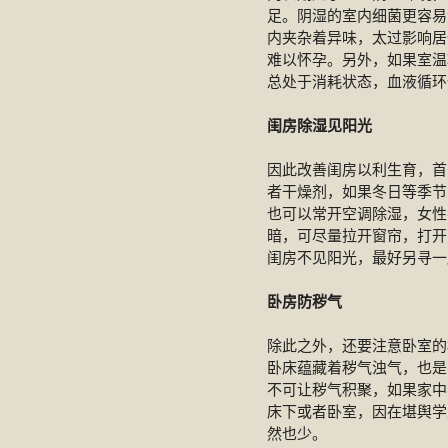
足。阴湿的室内细菌更容易
内夹杂着异味，太过影响居
难以怀孕。另外，如果室温
总处于消耗状态，血液循环
闺房除湿见阳光
因此改善闺房以利生育，首
者干燥剂，如果冬日等季节
也可以常开空调除湿，女性
暗，可尽量拉开窗帘，打开
闺房不见阳光，最好另寻一
卧房防秽气
除此之外，还要注意卧室的
卧床蕴藏着秽气浊气，也是
不可让秽气积聚，如果家中
床下或者卧室，因在堪舆学
然也少。