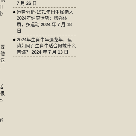
7 月 26 日
如
运势分析-1971年出生属猪人
心
2024年健康运势：增强体
质，多运动
2024 年 7 月 18
日
2024年生肖牛年遇龙年，运
势如何？生肖牛适合佩戴什么
就要
首饰？
2024 年 7 月 13 日
让他
子送
、
胎
活
有很
本
必