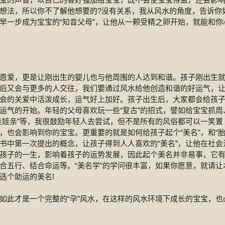
想法，所以你不了解他想要的?没有关系，我从风水的角度，告诉你
早一步成为宝宝的“知音父母”，让他从一颗受精之卵开始，就能和你
恩爱，更是让刚出生的婴儿也与他周围的人达到和谐。孩子刚出生
后又会与更多的人交往，我们要通过风水给他创造和谐的好运气，
会的关爱中活泼成长，运气好上加好。孩子出生后，大家都会给孩
运气的开始。年轻的父母喜欢玩一些“复古”的招式，譬如给宝宝抓周
娃娃亲”等，我很鼓励年轻人去尝试，但不是所有的风俗都可以一笑置
，也会影响到你的宝宝。更重要的就是如何给孩子起个“美名”，和“
本书中第一次提出的概念，让孩子得到人人喜欢的“美名”，让他在社会
孩子的一生，影响着孩子的运势发展，因此起个美名并非易事，它
合五行、结合命运等。“美名学”的学问很丰富，如果你愿意，就请让
选个助运的美名!
如此才是一个完整的“孕”风水，在这样的风水环境下成长的宝宝，也