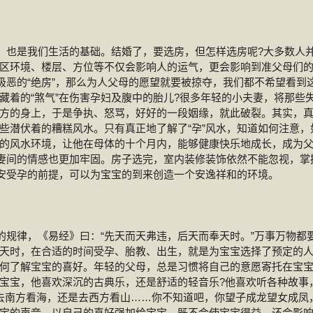
所，也是我们生活的基础。结婚了，要选房，但怎样选房呢?大多数人
区环境、楼层、方位等不仅会影响人的运气，更会影响到准父母们
水极恶的“绝房”，那么为人父母的愿望就要被掠夺，我们都不希望看到
藏着的“煞气”在伤害孕妇及腹中的胎儿?很多年轻的小夫妻，将那些
方的身上，于是争执、怒骂，好好的一段姻缘，就此破裂。其实，
些潜伏着的糟糕风水。只有真正地了解了“孕”风水，知道如何注意，
的风水环境，让他在母体的十个月内，能够健康快乐地成长，成为
夫妻间的情感也更加牢固。房子选完，室内装修装饰依然不能忽视，掌
平安受孕的前提，可以为宝宝的到来创造一个安逸祥和的环境。
行的规律，《易经》曰：“先天而天弗违，后天而奉天时。”万事万物都
天时，在合适的时间受孕、胎教、出生，就是为宝宝选择了预定的
何了解宝宝的喜好。年轻的父母，总是习惯将自己的意愿寄托在宝
宝宝，他喜欢深沉的古典乐，还是舒适的轻音乐?他喜欢听各种故事
去南方看海，还是去西方看山……你不知道吧，你望子成龙望女成凤
宝的声音，以自己的喜好强加给宝宝，既不会使宝宝得益，还会影