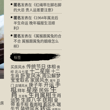
匿名
发表在《
红绳带左脚右脚
的大忌 贵人运差要注意
》
匿名
发表在《
1964年属龙后
半生命运 晚年福报生活顺
利
》
匿名
发表在《
属猴跟属兔的合
不合 属猴跟属兔的姻缘怎么
样
》
标签
传统节日
体相
买房风水
佛
十二星座
十二
经
北斗七星
卧室风水
周公解梦
生肖
宝宝取名
家居风水
巨
属牛
手
开运
庚子年
门
店铺风水
生
相
星座
民俗
拜年
肖
生肖属相
生肖
生肖兔
生辰八字
痣相
运势
皇
果房
帝
看面相
看风水
端
看手相
转运
装修风水
不
午节
运势分