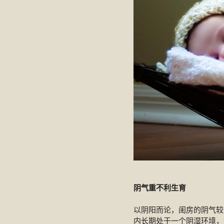
阴气重不利生育
以阴阳而论，闺房的阴气较
内长期处于一个阴湿环境，