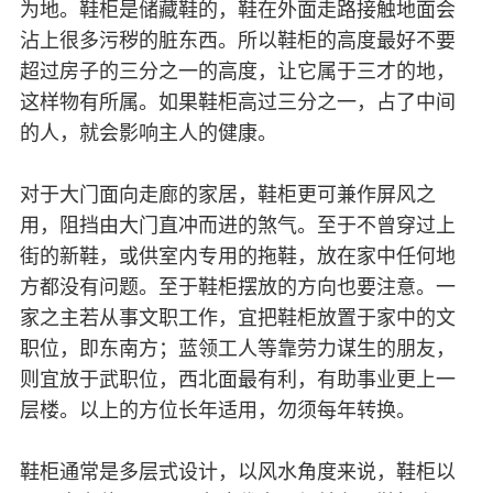
为地。鞋柜是储藏鞋的，鞋在外面走路接触地面会
沾上很多污秽的脏东西。所以鞋柜的高度最好不要
超过房子的三分之一的高度，让它属于三才的地，
这样物有所属。如果鞋柜高过三分之一，占了中间
的人，就会影响主人的健康。
对于大门面向走廊的家居，鞋柜更可兼作屏风之
用，阻挡由大门直冲而进的煞气。至于不曾穿过上
街的新鞋，或供室内专用的拖鞋，放在家中任何地
方都没有问题。至于鞋柜摆放的方向也要注意。一
家之主若从事文职工作，宜把鞋柜放置于家中的文
职位，即东南方；蓝领工人等靠劳力谋生的朋友，
则宜放于武职位，西北面最有利，有助事业更上一
层楼。以上的方位长年适用，勿须每年转换。
鞋柜通常是多层式设计，以风水角度来说，鞋柜以