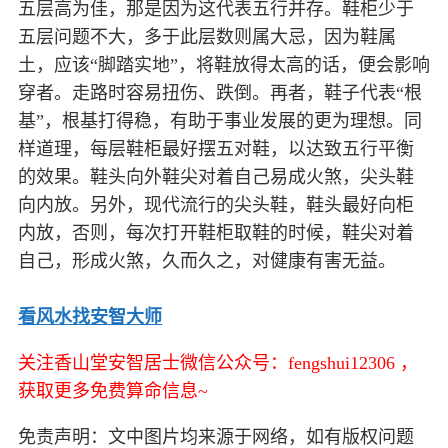
五层高为佳，那是因为这代表五行并存。鞋柜少于
五层问题不大，多于此层数则属大忌，因为鞋属
土，应该“脚踏实地”，将鞋放得太高的话，便会影响
穿者。走路时容易扭伤、跌倒。再者，鞋子代表“根
基”，根基打得稳，有助于事业发展的更为理想。同
样道理，每层鞋柜最好摆五对鞋，以达致五行平衡
的效果。鞋头向外鞋尖对着自己易成火煞，尖头鞋
向内放。另外，现代流行的尖头鞋，鞋头最好向柜
内放，否则，每次打开鞋柜取鞋的时候，鞋尖对着
自己，形成火煞，久而久之，对健康有害无益。
看风水找安智大师
关注香山堂安智居士微信公众号：fengshui12306 ，
获取更多免费算命信息~
免责声明：文中图片均来源于网络，如有版权问题