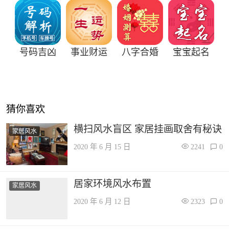
号码吉凶
事业财运
八字合婚
宝宝起名
猜你喜欢
横扫风水盲区 家居挂画取舍有秘诀
家居风水
2020 年 6 月 15 日
2241
0
居家环境风水布置
家居风水
2020 年 6 月 12 日
2323
0