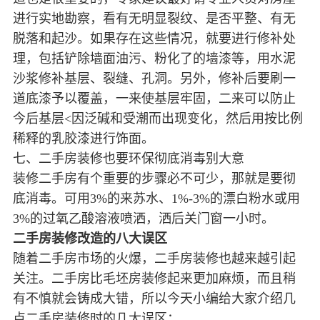
进行实地勘察，看有无明显裂纹、是否平整、有无
脱落和起沙。如果存在这些情况，就要进行修补处
理，包括铲除墙面油污、粉化了的墙漆等，用水泥
沙浆修补基层、裂缝、孔洞。另外，修补后要刷一
道底漆予以覆盖，一来使基层牢固，二来可以防止
今后基层<因泛碱和受潮而出现变化，然后用按比例
稀释的乳胶漆进行饰面。
七、二手房装修也要环保彻底消毒别大意
装修二手房有个重要的步骤必不可少，那就是要彻
底消毒。可用3%的来苏水、1%-3%的漂白粉水或用
3%的过氧乙酸溶液喷洒，洒后关门窗一小时。
二手房装修改造的八大误区
随着二手房市场的火爆，二手房装修也越来越引起
关注。二手房比毛坯房装修起来更加麻烦，而且稍
有不慎就会铸成大错，所以今天小编给大家介绍几
点二手房装修时的几大误区：