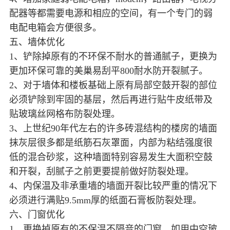
配器等都需要电源和相应的空间，有一个专门的弱
电配电箱会方便很多。
五、墙体优化
1、铲除掉原有的不环保不耐水的普通腻子，更换为
更加环保可靠的美巢易刮平800耐水防开裂腻子。
2、对于墙体和楼板基础上原有局部空鼓开裂的部位
必须铲除到牢固的基层，然后再进行贴牛皮纸带及
贴玻璃丝网格布防裂处理。
3、上世纪90年代左右的许多砖混结构的楼房的墙面
抹灰层很多都是纸筋石灰罩面，内部为粘结强度很
低的混合砂浆，这种墙面特别容易发生大面积空鼓
和开裂，刮腻子之前更要提前做好防裂处理。
4、内保温及非承重墙的墙面开裂比较严重的情况下
必须进行满贴9.5mm厚的纸面石膏板防裂处理。
六、门窗优化
1、更换掉原有的不保温不隔音的门窗，如用中空玻