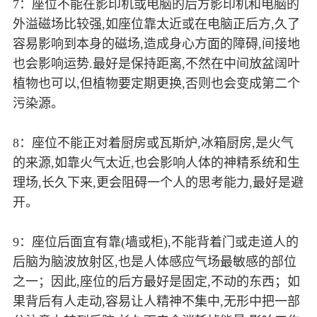
7：座位不能在影印机或电脑的后方影印机和电脑的
外溢磁场比较强,如座位靠太近或在电脑正后方,久了
容易影响到本身的磁场,造成身心方面的障碍,间接地
也会影响运势.最好是保持距离,不然在中间放盆阔叶
植物也可以,但植物要定期更换,否则也会变成第二个
污染源。
8：座位不能正对着厨房或瓦斯炉,冰箱厨房,是火气
的来源,如靠火气太近,也会影响人体的神精系统和生
理场,长久下来,更会阻碍一个人的思考能力,最好是避
开。
9：座位后面宜有靠(墙或柜),不能背着门或走道人的
后脑为脑波放射区,也是人体感应气场最敏感的部位
之一；因此,座位的后方最好是固定,不动的东西；如
果背后有人走动,容易让人精神不集中,无形中把一部