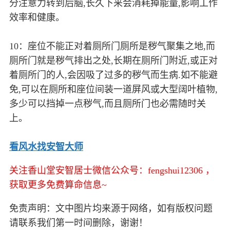
分注意力转到后脑,长久下来会消耗掉能量,影响工作
效率和健康。
10：座位不能正对着厕所门厕所是秽气聚集之地,而
厕所门就是秽气排出之处,长期在厕所门附近,或正对
着厕所门的人,会因吸了过多的秽气而生病.如不能避
免,可以在厕所和座位间装一道屏风或大型阔叶植物,
多少可以挡掉一点秽气,而且厕所门也必需随时关
上。
看风水找安智大师
关注香山堂安智居士微信公众号：fengshui12306 ，
获取更多免费算命信息~
免责声明：文中图片均来源于网络，如有版权问题
请联系我们第一时间删除，谢谢！