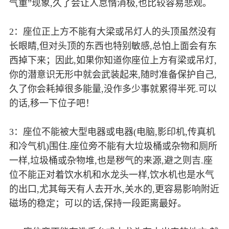
气重”现象,久了会让人怠惰消极,也比较容易悲观。
2：座位正上方不能有大梁或吊灯人的头顶虽然没有
长眼睛,但对头顶的东西也特别敏感,总怕上面会有东
西掉下来；因此,如果你知道你座位上方有梁或吊灯,
你的潜意识无形中就会武装起来,随时准备保护自己,
久了你会耗掉很多能量,没作多少事就累得半死.可以
的话,移一下位子吧！
3：座位不能被大型电器或电器(电脑,影印机,传真机
和冷气机)围住.座位旁不能有大垃圾桶或杂物和厕所
一样,垃圾桶或杂物堆,也是秽气的来源,避之则吉.座
位不能正对着饮水机和水龙头一样,饮水机也是水气
的出口,尤其每天有人去开水,关水的,更容易影响附近
磁场的稳定；可以的话,保持一段距离最好。