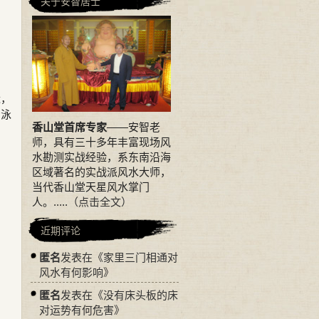
关于安智居士
近，
的泳
香山堂首席专家
——安智老
师，具有三十多年丰富现场风
水勘测实战经验，系东南沿海
区域著名的实战派风水大师，
当代香山堂天星风水掌门
人。.....
（点击全文）
近期评论
匿名
发表在《
家里三门相通对
风水有何影响
》
匿名
发表在《
没有床头板的床
对运势有何危害
》