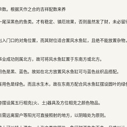
单数。根据天作之合的吉祥配数来养
一尾深黑色的鱼类。才有稳定、镇厄效果，否则虽然发了财，未必留
出入门口的对角位置，而其财位适合置风水鱼缸，且绝不能放置杂物
事业成功则属北方，故可将风水鱼缸置于东南方或北方。
用色是黑、蓝色。故如在北方放置风水鱼缸可与蓝色丝织品搭配。
喜用色是绿色。而且水生木，故在东南方配合风水鱼缸摆设圆叶的绿
旁摆设属五行相克(火、土)器具及方位相克之颜色物品。
点需远离窗户等阳光可直接照射的地方，以阴暗处为原则。