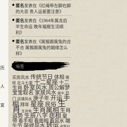
匿名
发表在《
红绳带左脚右脚
的大忌 贵人运差要注意
》
匿名
发表在《
1964年属龙后
半生命运 晚年福报生活顺
利
》
匿名
发表在《
属猴跟属兔的合
不合 属猴跟属兔的姻缘怎么
样
》
标签
黄历
传统节日
体相
买房风水
佛
十二星座
十二
经
北斗七星
令人
卧室风水
周公解梦
生肖
宝宝取名
家居风水
巨
属牛
手
开运
庚子年
门
店铺风水
生
相
星座
民俗
拜年
不宜
肖
生肖属相
生肖
生肖兔
生辰八字
痣相
运势
皇
帝
看面相
看风水
端
看手相
转运
装修风水
午节
运势分