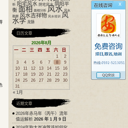
x
阳宅风水
阴阳平
阴宅风水
析
风水
面相
衡
面相分析
风水
风
风水吉祥物
勘察
风水培训
水学
得
龙脉
日历文章
，
2026年8月
一
二
三
四
五
六
日
1
2
3
4
5
6
7
8
9
10
11
12
13
14
15
16
17
18
19
20
21
22
23
24
25
26
27
28
29
30
色
31
« 1月
近期文章
2026年赤马年（丙午）流年
值运解析
2026 年 1 月 9 日
2024年狗太岁冲煞该如何化