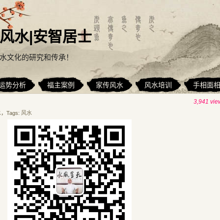
风水|安智居士
水文化的研究和传承！
运势分析
福主案例
家传风水
风水培训
手相面
3,941 vie
水
，Tags:
风水