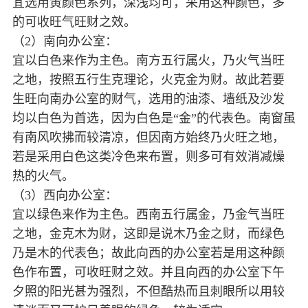
宜选用黄颜色系列，深浅均可，采用这种颜色，多
的可收旺气旺财之效。
（2）南向办公室：
宜以白色来作为主色。南方五行属火，乃火气当旺
之地，按照五行生克理论，火克金为财。故此若要
生旺向南办公室的财气，选用的油漆、墙纸及沙发
均以白色为首选，因为白色是“金”的代表色。南窗虽
有南风吹拂而较清凉，但因南方始终乃火旺之地，
若是采用白色这类冷色来布置，则多可有效消减燥
热的火气。
（3）西向办公室：
宜以绿色来作为主色。西南五行属金，乃金气当旺
之地，金克木为财，这即是说木乃金之财，而绿色
乃是木的代表色；故此向西的办公室若是用这种颜
色作布置，可收旺财之效。并且向西的办公室下午
夕照的阳光甚为强烈，不但酷热而且刺眼所以用较