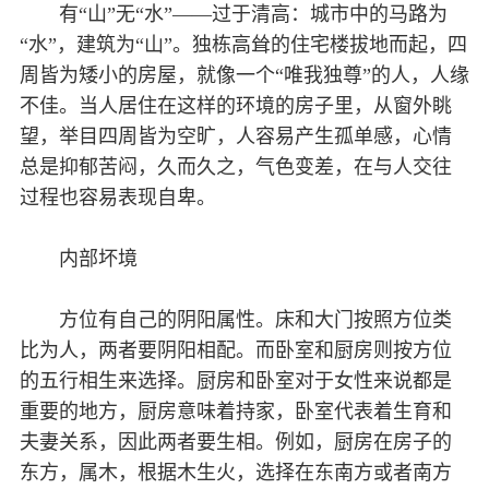
有“山”无“水”——过于清高：城市中的马路为
“水”，建筑为“山”。独栋高耸的住宅楼拔地而起，四
周皆为矮小的房屋，就像一个“唯我独尊”的人，人缘
不佳。当人居住在这样的环境的房子里，从窗外眺
望，举目四周皆为空旷，人容易产生孤单感，心情
总是抑郁苦闷，久而久之，气色变差，在与人交往
过程也容易表现自卑。
内部坏境
方位有自己的阴阳属性。床和大门按照方位类
比为人，两者要阴阳相配。而卧室和厨房则按方位
的五行相生来选择。厨房和卧室对于女性来说都是
重要的地方，厨房意味着持家，卧室代表着生育和
夫妻关系，因此两者要生相。例如，厨房在房子的
东方，属木，根据木生火，选择在东南方或者南方