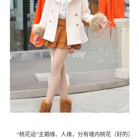
“桃花运”主姻缘、人缘，分有墙内桃花（好的）