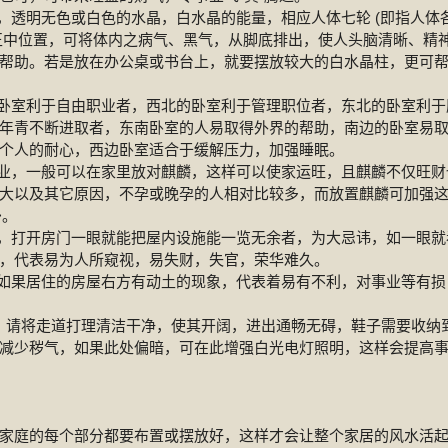
透明无色或白色的水晶，白水晶的能量，相应人体七轮 (即指人体
头顶正中位置，可将体内之病气、黑气，从脚底排出，使人头脑清晰、精
帮助。若是放在办公桌或书台上，就要摆放较大的白水晶柱，更可
卧室利于自由职业者，西北的卧室利于管理职位者，东北的卧室利于
年青不断进取者，东南卧室的人易取得外界的帮助，南边的卧室易
个人的耐心，西边卧室适合于缓解压力，加强睡眠。
业，一般可以在家里放对麒麟，这样可以使家运旺，且麒麟不仅旺财
大以及其它原因，不孕或晚孕的人相对比较多，而放置麒麟可加强
>。
，打开房门一眼就能把屋内设施能一览无余者，为大忌讳，如一眼就
，代表易为人所窥视，易失财，失官，荣华难久。
如果居住的房屋右方有动土的现象，代表着易有不利，对事业等有损
，请将走道打理清洁干净，使其开阔，进出通畅无碍，鞋子需要收纳
减少秽气，如果此处偏暗，可在此增强白光电灯照明，这样会提高
庭的每个部分都要布置或摆放好，这样才会让整个家居的风水活