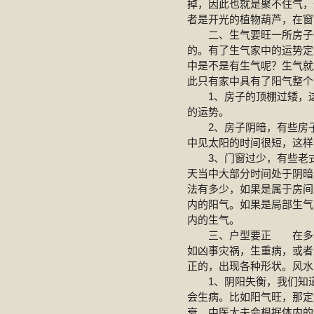
掉，因此也就是聚不住气，
者是开光的植物葫芦，在窗
二、生气要旺一所房子一
的。有了生气家中的运势定
中是不是有生气呢？生气就
此只有家中具有了阳气整个
1、房子的顶棚过矮，这
的运势。
2、房子阴暗，有些房子
中见太阳的时间很短，这样
3、门窗过少，有些老式
天当中大部分时间处于阴暗
法有多少，如果是属于房间
内的阳气。如果是局部生气
内的生气。
三、户型要正 在多年的
如凶事灾祸，生重病，或者
正的，出现各种形状。风水
1、阴阳失衡，我们知道
会生病。比如阳气旺，那定
衰。中医大夫会根据体内的