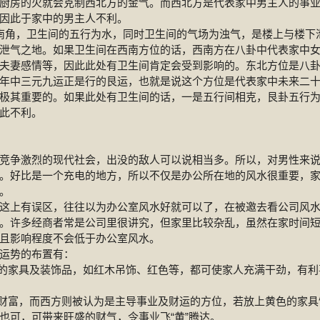
厨房的火就会克制西北方的金气。而西北方是代表家中男主人的事
因此于家中的男主人不利。
角，卫生间的五行为水，同时卫生间的气场为浊气，是楼上与楼下
泄气之地。如果卫生间在西南方位的话，西南方在八卦中代表家中
夫妻感情等，因此此处有卫生间肯定会受到影响的。东北方位是八
年中三元九运正是行的艮运，也就是说这个方位是代表家中未来二
极其重要的。如果此处有卫生间的话，一是五行间相克，艮卦五行
此不利。
争激烈的现代社会，出没的敌人可以说相当多。所以，对男性来
。好比是一个充电的地方，所以不仅是办公所在地的风水很重要，
。
上有误区，往往以为办公室风水好就可以了，在被邀去看公司风
。许多经商者常是公司里很讲究，但家里比较杂乱，虽然在家时间
且影响程度不会低于办公室风水。
运势的布置有：
的家具及装饰品，如红木吊饰、红色等，都可使家人充满干劲，有利
财富，而西方则被认为是主导事业及财运的方位，若放上黄色的家具
也可，可带来旺盛的财气，令事业飞“黄”腾达。