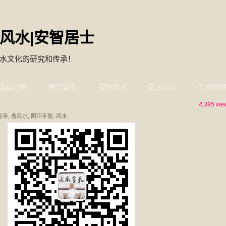
风水|安智居士
水文化的研究和传承！
运势分析
福主案例
家传风水
风水培训
手相面
4,395 vie
皇帝
,
看风水
,
阴阳平衡
,
风水