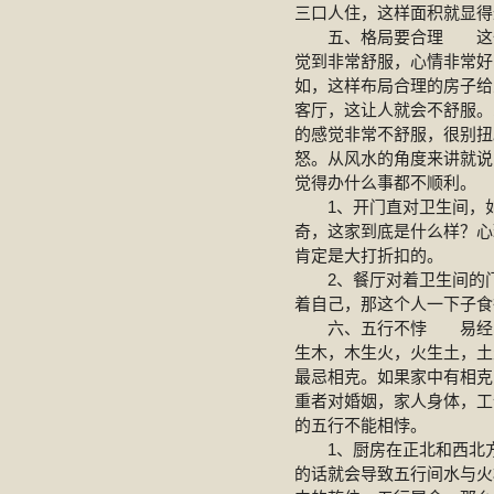
三口人住，这样面积就显得
五、格局要合理 这一点
觉到非常舒服，心情非常好
如，这样布局合理的房子给
客厅，这让人就会不舒服。
的感觉非常不舒服，很别扭
怒。从风水的角度来讲就说
觉得办什么事都不顺利。
1、开门直对卫生间，如
奇，这家到底是什么样？心
肯定是大打折扣的。
2、餐厅对着卫生间的门
着自己，那这个人一下子食
六、五行不悖 易经中讲
生木，木生火，火生土，土
最忌相克。如果家中有相克
重者对婚姻，家人身体，工
的五行不能相悖。
1、厨房在正北和西北方
的话就会导致五行间水与火