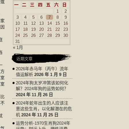
余或
一
二
三
四
五
六
日
。
1
2
势
3
4
5
6
7
8
9
的家
10
11
12
13
14
15
16
，因
17
18
19
20
21
22
23
24
25
26
27
28
29
30
庭
31
« 1月
当
近期文章
一
2026年赤马年（丙午）流年
解方
值运解析
2026 年 1 月 9 日
加室
2024年狗太岁冲煞该如何化
强室
解？2024年狗的运势如何？
2024 年 11 月 26 日
比
是不
2024年蛇年出生的人应该注
意这些生肖，以化解潜在的危
机
2024 年 11 月 25 日
就
阳
运势分析-1970生肖狗2024年
阳气
运势：财运上升，理性消费