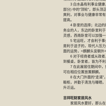
3 白水晶有利事业健康，
部分) 中的“顶轮”，即
爽利，对事业与健康非常有
提高。
4 卧室的选择；北边的
务业的人，东边的卧室利于
灵感，西南卧室可以加强一
5 宅运旺，才会利于事
是利于送子的，现代人压力
面的运势，<麒麟头宜朝外
6 对于经商者或从政者
到餐桌，卧室者，皆为不利
7 在此屋居住期间中，
可在相应位置放置麒麟。
8 在大门外面的“走道”
鞋柜，并勤于清洗与曝晒，
升迁运。
吉祥旺财家居风水
家居风水要好，那么在家