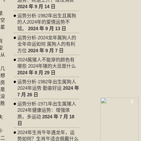
2024 年 9 月 14 日
是
运势分析-1982年出生且属狗
方空
的人2024年的爱情运势不
凶星
错。
2024 年 9 月 13 日
运势分析-2024龙年属狗人的
有
全年命运如何 属狗人的有利
型
方位
2024 年 9 月 7 日
，从
2024属猪人不能穿的颜色有
哪些 2024年猪的大忌是什么
几
2024 年 8 月 29 日
种想
运势分析-1982年出生属狗人
想房
2024年运势 勤奋好运
2024 年
定是
7 月 26 日
都没
x
不胜
运势分析-1971年出生属猪人
2024年健康运势：增强体
质，多运动
2024 年 7 月 18
夫
日
少
2024年生肖牛年遇龙年，运
么二
势如何？生肖牛适合佩戴什么