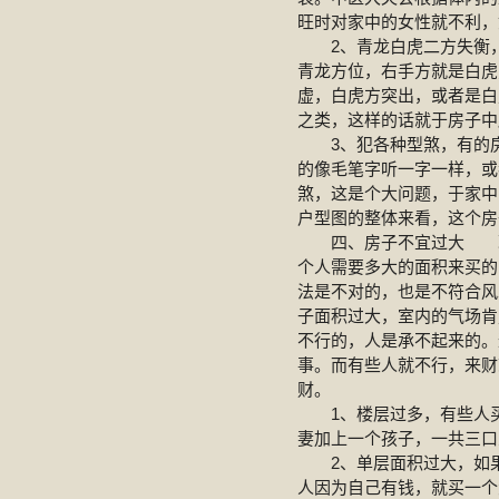
旺时对家中的女性就不利，
2、青龙白虎二方失衡，
青龙方位，右手方就是白虎
虚，白虎方突出，或者是白
之类，这样的话就于房子中
3、犯各种型煞，有的房
的像毛笔字听一字一样，或
煞，这是个大问题，于家中
户型图的整体来看，这个房
四、房子不宜过大 现代
个人需要多大的面积来买的
法是不对的，也是不符合风
子面积过大，室内的气场肯
不行的，人是承不起来的。
事。而有些人就不行，来财
财。
1、楼层过多，有些人买
妻加上一个孩子，一共三口
2、单层面积过大，如果
人因为自己有钱，就买一个