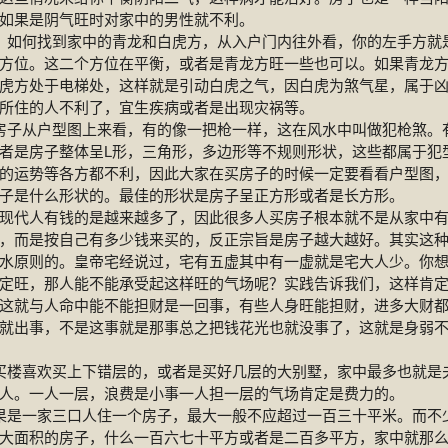
如果是阴气旺时对家中的男性就不利。
如何找到家中的青龙和白虎方，从入户门内往外看，你的左手方就
方位。这二个方位在平衡，或者是青龙方旺一些也可以。如果青龙
虎方处于电梯处，这样就是引动白虎之气，因白虎为煞气星，属于
所住的人不利了，宜生疾病或者是出现灾祸等。
子从户型图上来看，有的像一把枪一样，这在风水中叫做犯枪煞。
者是房子整体呈L形，三角形，多边形等不规则形状，这些都属于犯
的运势等各方都不利，因此大家在买房子的时候一定要看看户型图
子是什么形状的。最佳的形状是房子呈正方形或者是长方形。
人有钱的是越来越多了，因此很多人买房子根本就不是从家中有
，而是按自己有多少钱来买的，反正宗旨是房子越大越好。其实这
水原则的。皇帝宅经说过，宅有五虚其中有一虚就是宅大人少。你
定旺，那人能不能承受起这样旺的气场呢？实践告诉我们，这样肯
这就与人命中能不能担财是一回事，有些人身旺能担财，进多大财
就出事，不是这事就是那事总之把钱花光也就没事了，这就是身弱
楼喜欢买上下错层的，或者是买好几层的大别墅，家中最多也就是
人。一人一层，浪费是小事一人担一层的气场肯定是费力的。
是一家三口人住一个房子，最大一般不应超过一百三十平米。而不
大面积的房子，什么一百六七十平方或者是二百多平方，家中就那