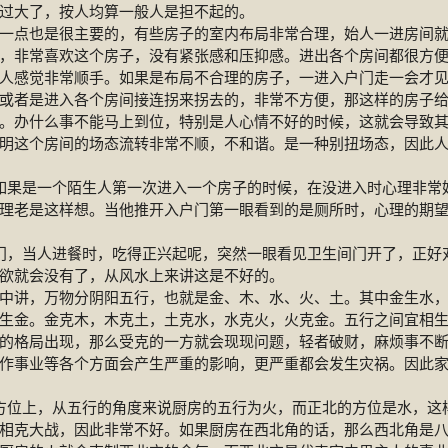
过大了，按人均算一般人是担不起的。
也是很主要的，有些房子的室内布局非常合理，始人一进房间就
，非常喜欢这个房子，没有紧张感和压抑感。进出各个房间都很方
人感觉非常顺手。如果是布局不合理的房子，一进入户门走一会才
或者是进入各个房间接连拐来拐去的，非常不方便，那这样的房子
。办什么事不能马上到位，特别是人心情不好的时候，这就会导致
明这个房间的场态流转非常不顺，不和谐。是一种别扭场态，因此
果是一个陌生人第一次进入一个房子的时候，在没进入时心理非常
理老是这样想。当他推开入户门第一眼看到的是厕所时，心理的期
，当人进餐时，吃得正兴起呢，突然一眼看见卫生间门开了，正好
欲就会没有了，从风水上来讲这是不好的。
，万物分阴阳五行，也就是金、木、水、火、土。其中金生水，
生金。金克木，木克土，土克水，水克火，火克金。五行之间宜相
的格局出现，那么受克的一方就会现现问题，轻者破财，麻烦事不
作事业等各个方面会产生严重的影响，更严重都会发生灾祸。因此
位上，从五行的角度来说厨房的五行为火，而正北的方位是水，这
相克大战，因此非常不好。如果厨房在西北角的话，那么西北角是