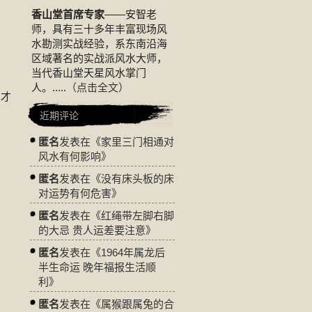
香山堂首席专家
——安智老
师，具有三十多年丰富现场风
水勘测实战经验，系东南沿海
区域著名的实战派风水大师，
当代香山堂天星风水掌门
人。.....
（点击全文）
，才
近期评论
匿名
发表在《
家里三门相通对
风水有何影响
》
匿名
发表在《
没有床头板的床
对运势有何危害
》
匿名
发表在《
红绳带左脚右脚
的大忌 贵人运差要注意
》
匿名
发表在《
1964年属龙后
半生命运 晚年福报生活顺
利
》
匿名
发表在《
属猴跟属兔的合