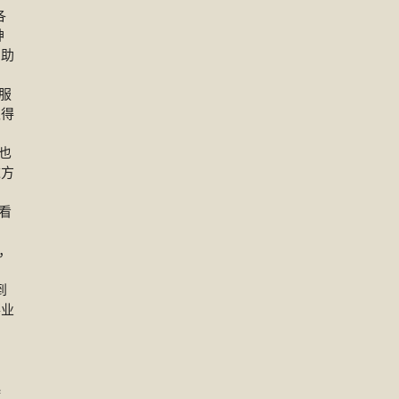
各
神
帮助
服
取得
也
这方
看
，
到
事业
起