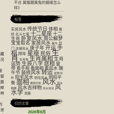
不合 属猴跟属兔的姻缘怎么
样
》
标签
传统节日
体相
买房风水
佛
十二星座
十二
经
北斗七星
卧室风水
周公解梦
生肖
宝宝取名
家居风水
巨
属牛
手
开运
庚子年
门
店铺风水
生
相
星座
民俗
拜年
，藏
肖
生肖属相
生肖
情况
生肖兔
生辰八字
痣相
运势
皇
帝
看面相
看风水
端
看手相
是
转运
装修风水
午节
运势分
的窗
阳宅风水
阴阳平
阴宅风水
析
风水
面相
右面
衡
面相分析
风水
风
风水吉祥物
泄掉
勘察
风水培训
水学
园林
龙脉
日历文章
的
方泄
2026年8月