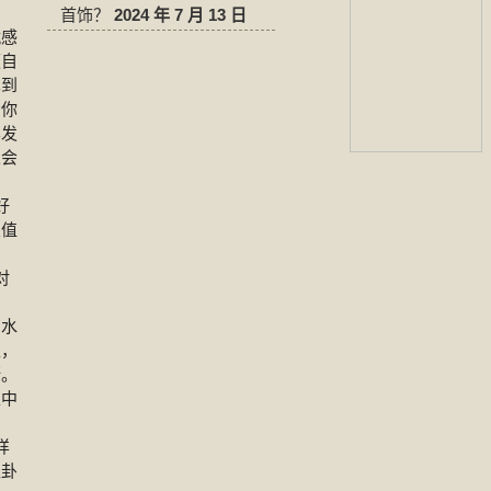
首饰？
2024 年 7 月 13 日
感
便自
见到
给你
其发
人会
好
望值
对
水
生，
断。
家中
样
八卦