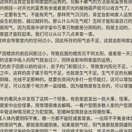
这样的话肯定会影响家庭的运势的。化解不聚气的方法是用富贵有
内侧挂一对开光的富贵有余或者是开光的植物葫芦就可以收吉气了
定要有生气，不能有死气，那样死气沉沉的，肯定会影响家人运
会生机勃勃，越过越好的。那么什么叫生气呢？怎样才能知道自己
是阳气，因为周易中讲宇宙中万事万物都是分阴阳的，阳是主动的
家庭才能旺起来。我们可以从以下几点来查一查。
样会导致室内的空间过小，因此所存的阳气会不足，这就会影响家
因楼房的前后间距过小，导致后面的楼房见不到太阳，或者是一天
的话家中吸入的阳气就会过少，同样会影响到家庭的运势。
的房子因是以前的设计，房子的门和窗过少，导致室内阳光不足，
之中，这样的房子属于阳气不足，也就是生气不足。生气不足的化
阴暗，光线不足那种的。就要在房间内多打一些节能灯，这可以增
不足，可以在那个地方养一盆绿植，因为植物是有生命的，可以增
看风水中发现了这样一个现象，有些家庭宜出一些大事，怪事。
是家中出些怪事，用常理很难去解释。一看户型图多数人家的户型
中管这种情况称之为犯型煞。犯哪种型煞就会出现哪些事。
人体内要阴阳平衡，哪一方都不能旺或者是衰。一出现不平衡身体
然是阴气衰，那就是阳盛阴衰。如果是阴气旺，阳气衰那就是阴盛
这些情况来给你平衡阴阳二气，这样病才能治好。房子也是一样当