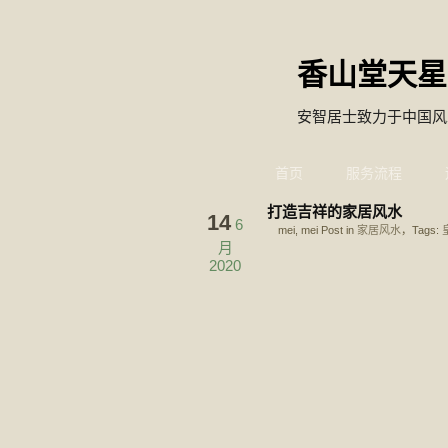
香山堂天星
安智居士致力于中国风
首页
服务流程
打造吉祥的家居风水
14
6
mei, mei Post in
家居风水
，Tags:
月
2020